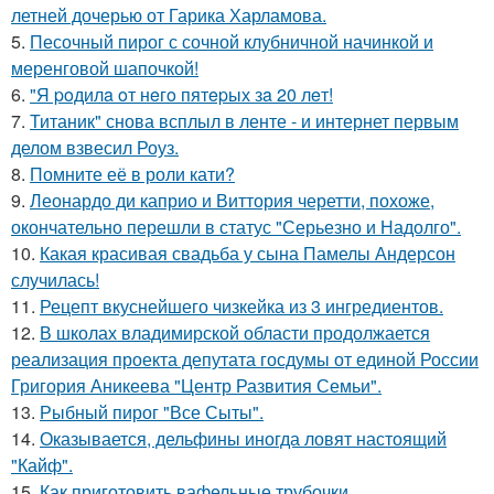
летней дочерью от Гарика Харламова.
5.
Песочный пирог с сочной клубничной начинкой и
меренговой шапочкой!
6.
"Я poдилa oт нeгo пятepых зa 20 лeт!
7.
Титаник" снова всплыл в ленте - и интернет первым
делом взвесил Роуз.
8.
Помните её в роли кати?
9.
Леонардо ди каприо и Виттория черетти, похоже,
окончательно перешли в статус "Серьезно и Надолго".
10.
Какая красивая свадьба у сына Памелы Андерсон
случилась!
11.
Рецепт вкуснейшего чизкейка из 3 ингредиентов.
12.
В школах владимирской области продолжается
реализация проекта депутата госдумы от единой России
Григория Аникеева "Центр Развития Семьи".
13.
Рыбный пирог "Все Сыты".
14.
Оказывается, дельфины иногда ловят настоящий
"Кайф".
15.
Как приготовить вафельные трубочки.