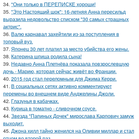
34.
"Они только в ПЕРЕПИСКЕ хороши!
35.
"Это Настоящий шок": 16-летняя Анна пересильд
выразила недовольство списком "30 самых страшных
актрис".
36.
Валю карнавал захейтили из-за поступления в
топовый вуз.
37.
Японец 30 лет платил за место убийства его жены.
38.
Катерина шпица родила сына!
39.
Недавно Анна Плетнёва показала повзрослевшую
дочь - Марию, которая сейчас живёт во Франции.
40.
2015 год стал переломным для Джима Керри.
41.
В социальных сетях активно комментируют
перемены во внешнем виде Анджелины Джоли.
42.
Глазунья в кабачках.
43.
Курица в томатно - сливочном соусе.
44.
Звезда "Папиных Дочек" мирослава Карпович замуж
выходит.
45.
Джона хилл тайно женился на Оливии миллар и стал
отцом во второй раз.