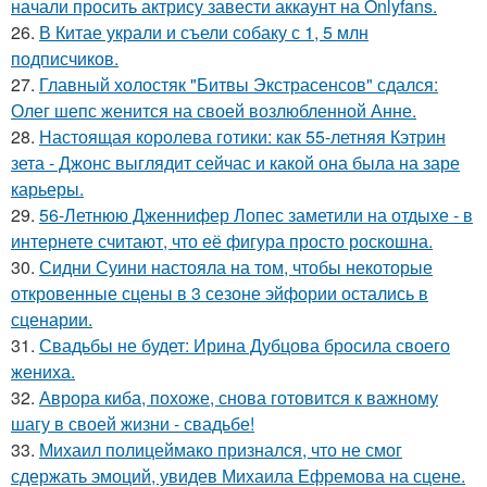
начали просить актрису завести аккаунт на Onlyfans.
26.
В Китае украли и съели собаку с 1, 5 млн
подписчиков.
27.
Главный холостяк "Битвы Экстрасенсов" сдался:
Олег шепс женится на своей возлюбленной Анне.
28.
Настоящая королева готики: как 55-летняя Кэтрин
зета - Джонс выглядит сейчас и какой она была на заре
карьеры.
29.
56-Летнюю Дженнифер Лопес заметили на отдыхе - в
интернете считают, что её фигура просто роскошна.
30.
Сидни Суини настояла на том, чтобы некоторые
откровенные сцены в 3 сезоне эйфории остались в
сценарии.
31.
Свадьбы не будет: Ирина Дубцова бросила своего
жениха.
32.
Аврора киба, похоже, снова готовится к важному
шагу в своей жизни - свадьбе!
33.
Михаил полицеймако признался, что не смог
сдержать эмоций, увидев Михаила Ефремова на сцене.