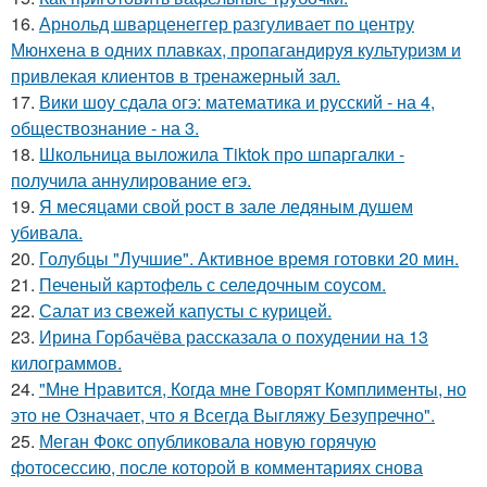
16.
Арнольд шварценеггер разгуливает по центру
Мюнхена в одних плавках, пропагандируя культуризм и
привлекая клиентов в тренажерный зал.
17.
Вики шоу сдала огэ: математика и русский - на 4,
обществознание - на 3.
18.
Школьница выложила Tiktok про шпаргалки -
получила аннулирование егэ.
19.
Я месяцами свой рост в зале ледяным душем
убивала.
20.
Голубцы "Лучшие". Активное время готовки 20 мин.
21.
Печеный картофель с селедочным соусом.
22.
Салат из свежей капусты с курицей.
23.
Ирина Горбачёва рассказала о похудении на 13
килограммов.
24.
"Мне Нравится, Когда мне Говорят Комплименты, но
это не Означает, что я Всегда Выгляжу Безупречно".
25.
Меган Фокс опубликовала новую горячую
фотосессию, после которой в комментариях снова