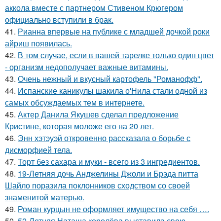
аккола вместе с партнером Стивеном Крюгером
официально вступили в брак.
41.
Рианна впервые на публике с младшей дочкой роки
айриш появилась.
42.
В том случае, если в вашей тарелке только один цвет
- организм недополучает важные витамины.
43.
Очень нежный и вкусный картофель "Романофф".
44.
Испанские каникулы шакила о'Нила стали одной из
самых обсуждаемых тем в интернете.
45.
Актер Данила Якушев сделал предложение
Кристине, которая моложе его на 20 лет.
46.
Энн хэтэуэй откровенно рассказала о борьбе с
дисморфией тела.
47.
Торт без сахара и муки - всего из 3 ингредиентов.
48.
19-Летняя дочь Анджелины Джоли и Брэда питта
Шайло поразила поклонников сходством со своей
знаменитой матерью.
49.
Роман курцын не оформляет имущество на себя ….
50.
52-Летняя Наташа королёва выставила свою