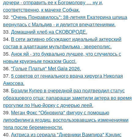
дочери - отправить ее к Богомолову … ну и,
соответственно, к мачехе Собчак.
32.
"Очень Понравилось": 38-летняя Екатерина шпица
вернулась с Мальдив - и делится впечатлениями.
33.
Домашний хлеб на СКОВОРОДЕ.
34.
В сети активно обсуждают идеальный актерский
состав в адаптации мультфильма - звереполис.
35.
Анок яй - это буквально лучшее, что случилось с
новым круизным показом Gucci.
36.
"Голые Платья" Met Gala 2026.
37.
5 советов от гениального врача хирурга Николая
Амосова.
38.
Брэдли Купер в очередной раз подтвердил статус
образцового отца: папарацци заметили актера во время
прогулки по Нью-йорку с дочерью леей.
39.
Меган Фокс "Обновила" фигуру с помощью
липофилинга ягодиц, воспользовавшись изменениями
тела после беременности.
40.
Актриса из сериала "Дневники Вампира" Кэндис