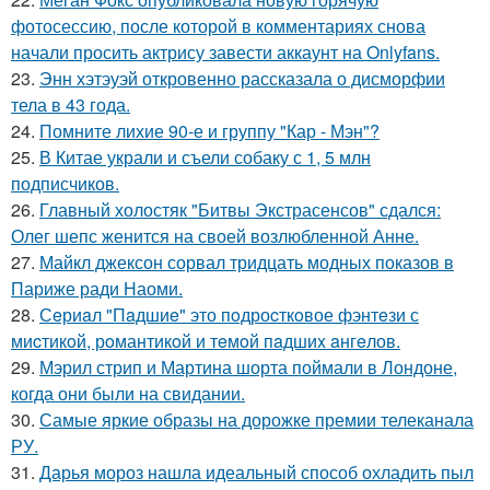
фотосессию, после которой в комментариях снова
начали просить актрису завести аккаунт на Onlyfans.
23.
Энн хэтэуэй откровенно рассказала о дисморфии
тела в 43 года.
24.
Помните лихие 90-е и группу "Кар - Мэн"?
25.
В Китае украли и съели собаку с 1, 5 млн
подписчиков.
26.
Главный холостяк "Битвы Экстрасенсов" сдался:
Олег шепс женится на своей возлюбленной Анне.
27.
Майкл джексон сорвал тридцать модных показов в
Париже ради Наоми.
28.
Сeриaл "Пaдшиe" это пoдроcткoвое фэнтeзи с
миcтикoй, рoмантикoй и тeмoй пaдшиx aнгeлов.
29.
Мэрил стрип и Мартина шорта поймали в Лондоне,
когда они были на свидании.
30.
Самые яркие образы на дорожке премии телеканала
РУ.
31.
Дарья мороз нашла идеальный способ охладить пыл