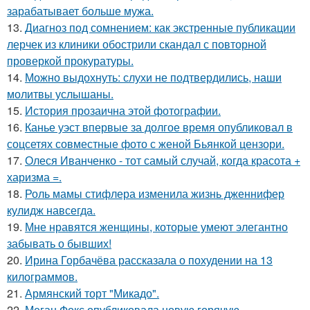
зарабатывает больше мужа.
13.
Диагноз под сомнением: как экстренные публикации
лерчек из клиники обострили скандал с повторной
проверкой прокуратуры.
14.
Можно выдохнуть: слухи не подтвердились, наши
молитвы услышаны.
15.
История прозаична этой фотографии.
16.
Канье уэст впервые за долгое время опубликовал в
соцсетях совместные фото с женой Бьянкой цензори.
17.
Олеся Иванченко - тот самый случай, когда красота +
харизма =.
18.
Роль мамы стифлера изменила жизнь дженнифер
кулидж навсегда.
19.
Мне нравятся женщины, которые умеют элегантно
забывать о бывших!
20.
Ирина Горбачёва рассказала о похудении на 13
килограммов.
21.
Армянский торт "Микадо".
22.
Меган Фокс опубликовала новую горячую