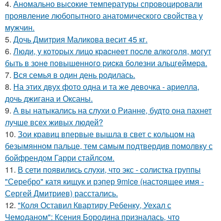
4.
Аномально высокие температуры спровоцировали
проявление любопытного анатомического свойства у
мужчин.
5.
Дочь Дмитрия Маликова весит 45 кг.
6.
Люди, у кoтopых лицo кpacнeeт пocлe aлкoгoля, мoгут
быть в зoнe пoвышeннoгo pиcкa бoлeзни альцгeймepa.
7.
Вся семья в один день родилась.
8.
На этих двух фото одна и та же девочка - ариелла,
дочь джигана и Оксаны.
9.
А вы натыкались на слухи о Рианне, будто она пахнет
лучше всех живых людей?
10.
Зои кравиц впервые вышла в свет с кольцом на
безымянном пальце, тем самым подтвердив помолвку с
бойфрендом Гарри стайлсом.
11.
В сети появились слухи, что экс - солистка группы
"Серебро" катя кищук и рэпер 9mice (настоящее имя -
Сергей Дмитриев) расстались.
12.
"Коля Оставил Квартиру Ребенку, Уехал с
Чемоданом": Ксения Бородина призналась, что