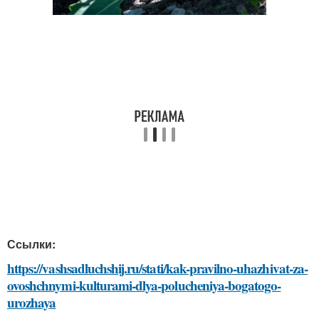
Ссылки:
https://vashsadluchshij.ru/stati/kak-pravilno-uhazhivat-za-
ovoshchnymi-kulturami-dlya-polucheniya-bogatogo-
urozhaya