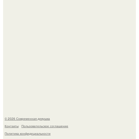
В стране зафиксировали аномальный психологический
сдвиг: переоценка ценностей и жесткая депрессия
теперь настигают парней на 10 лет раньше.
Мы привыкли считать сахар обычной и безобидной
частью ежедневного рациона.
© 2026 Современная девушка
Контакты
Пользовательское соглашение
Политика конфидециальности