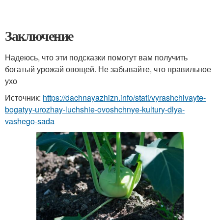
Заключение
Надеюсь, что эти подсказки помогут вам получить
богатый урожай овощей. Не забывайте, что правильное
ухо
Источник:
https://dachnayazhizn.info/stati/vyrashchivayte-
bogatyy-urozhay-luchshie-ovoshchnye-kultury-dlya-
vashego-sada