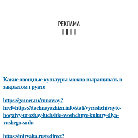
Какие овощные культуры можно выращивать в
закрытом грунте
https://gamer.ru/runaway?
href=https://dachnayazhizn.info/stati/vyrashchivayte-
bogatyy-urozhay-luchshie-ovoshchnye-kultury-dlya-
vashego-sada
https://miryalta.ru/redirect?