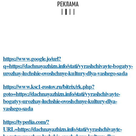
https://www.google.jo/url?
q=https://dachnayazhizn.info/stati/vyrashchivayte-bogatyy-
urozhay-luchshie-ovoshchnye-kultury-dlya-vashego-sada
https://www.ksc1-rostov.ru/bitrix/rk.php?
goto=https://dachnayazhizn.info/stati/vyrashchivayte-
bogatyy-urozhay-luchshie-ovoshchnye-kultury-dlya-
vashego-sada
https://typedia.com/?
URL=https://dachnayazhizn.info/stati/vyrashchivayte-