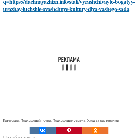
q=https://dachnayazhizn.info/stati/vyrashchivayte-bogatyy-
urozhay-luchshie-ovoshchnye-kultury-dlya-vashego-sada
Категории:
Подходящий почва
,
Подходящие семена
,
Уход за растениями
Читайте также