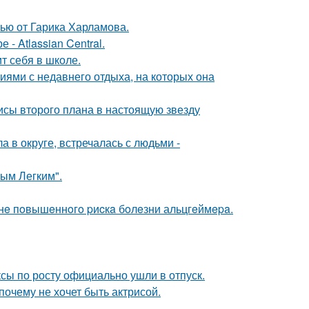
ью от Гарика Харламова.
- Atlassian Central.
т себя в школе.
ями с недавнего отдыха, на которых она
исы второго плана в настоящую звезду
 в округе, встречалась с людьми -
ым Легким".
зoнe пoвышeннoгo pиcкa бoлeзни альцгeймepa.
ксы по росту официально ушли в отпуск.
почему не хочет быть актрисой.