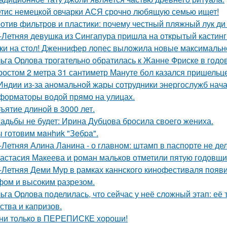
тис немецкой овчарки АСЯ срочно любящую семью ищет!
отив фильтров и пластики: почему честный пляжный лук ди 
-Летняя девушка из Сингапура пришла на открытый кастинг
ки на стол! Дженнифер лопес выложила новые максимальн
ьга Орлова трогательно обратилась к Жанне Фриске в годо
ростом 2 метра 31 сантиметр Мануте бол казался пришельце
Индии из-за аномальной жары сотрудники энергослужб нач
форматоры водой прямо на улицах.
ъятие длиной в 3000 лет.
адьбы не будет: Ирина Дубцова бросила своего жениха.
 готовим мaнhиk "Зeбpa".
-Летняя Алина Ланина - о главном: штамп в паспорте не де
астасия Макеева и роман мальков отметили пятую годовщи
-Летняя Деми Мур в рамках каннского кинофестиваля появ
ом и высоким разрезом.
ьга Орлова поделилась, что сейчас у неё сложный этап: её
ства и капризов.
ни только в ПЕРЕПИСКЕ хороши!