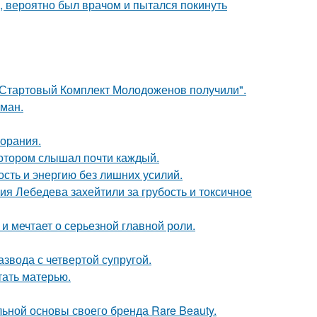
, вероятно был врачом и пытался покинуть
"Стартовый Комплект Молодоженов получили".
оман.
горания.
котором слышал почти каждый.
ость и энергию без лишних усилий.
я Лебедева захейтили за грубость и токсичное
и мечтает о серьезной главной роли.
звода с четвертой супругой.
тать матерью.
льной основы своего бренда Rare Beauty.