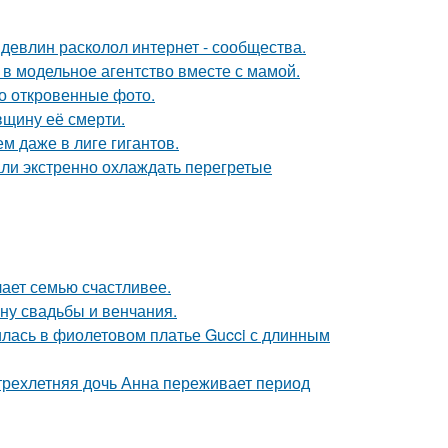
девлин расколол интернет - сообщества.
 в модельное агентство вместе с мамой.
о откровенные фото.
вщину её смерти.
м даже в лиге гигантов.
али экстренно охлаждать перегретые
лает семью счастливее.
ну свадьбы и венчания.
илась в фиолетовом платье Gucci с длинным
 трехлетняя дочь Анна переживает период