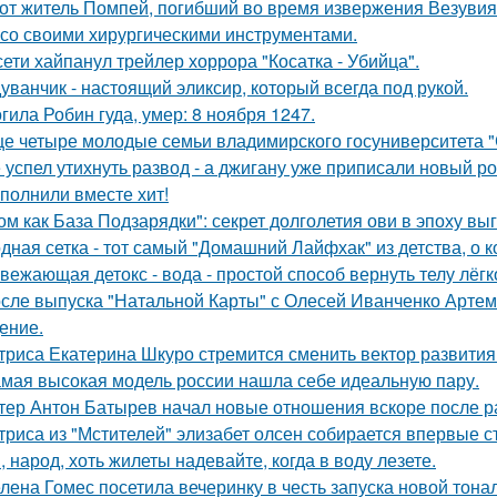
от житель Помпей, погибший во время извержения Везувия
 со своими хирургическими инструментами.
сети хайпанул трейлер хоррора "Косатка - Убийца".
уванчик - настоящий эликсир, который всегда под рукой.
гила Робин гуда, умер: 8 ноября 1247.
е четыре молодые семьи владимирского госуниверситета 
 успел утихнуть развод - а джигану уже приписали новый р
полнили вместе хит!
ом как База Подзарядки": секрет долголетия ови в эпоху вы
дная сетка - тот самый "Домашний Лайфхак" из детства, о 
вежающая детокс - вода - простой способ вернуть телу лёгк
сле выпуска "Натальной Карты" с Олесей Иванченко Артеми
ение.
триса Екатерина Шкуро стремится сменить вектор развития 
мая высокая модель россии нашла себе идеальную пару.
тер Антон Батырев начал новые отношения вскоре после ра
триса из "Мстителей" элизабет олсен собирается впервые с
, народ, хоть жилеты надевайте, когда в воду лезете.
лена Гомес посетила вечеринку в честь запуска новой тона