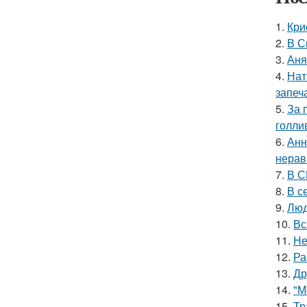
1.
Кри
2.
В С
3.
Аня
4.
Нат
запеч
5.
За 
голли
6.
Анн
нерав
7.
В С
8.
В с
9.
Люд
10.
Вс
11.
Не
12.
Ра
13.
Др
14.
"М
15.
Тр