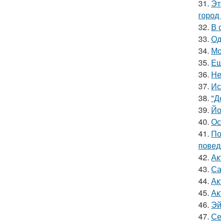
31.
Эт
город
32.
В 
33.
Од
34.
Мо
35.
Ещ
36.
Не
37.
Ис
38.
"Д
39.
Йо
40.
Ос
41.
По
повед
42.
Ак
43.
Са
44.
Ак
45.
Ак
46.
Эй
47.
Се