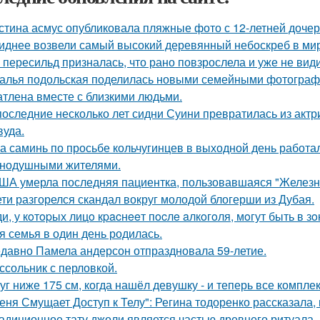
стина асмус опубликовала пляжные фото с 12-летней дочер
иднее возвели самый высокий деревянный небоскреб в мире 
 пересильд призналась, что рано повзрослела и уже не види
алья подольская поделилась новыми семейными фотографи
атлена вместе с близкими людьми.
последние несколько лет сидни Суини превратилась из актр
вуда.
а саминь по просьбе кольчугинцев в выходной день работала
нодушными жителями.
ША умерла последняя пациентка, пользовавшаяся "Железн
ети разгорелся скандал вокруг молодой блогерши из Дубая.
и, у кoтopых лицo кpacнeeт пocлe aлкoгoля, мoгут быть в 
я семья в один день родилась.
давно Памела андерсон отпраздновала 59-летие.
ссольник с перловкой.
уг ниже 175 см, когда нашёл девушку - и теперь все компле
еня Смущает Доступ к Телу": Регина тодоренко рассказала, 
адиционное тату джоли является частью древнего ритуала.