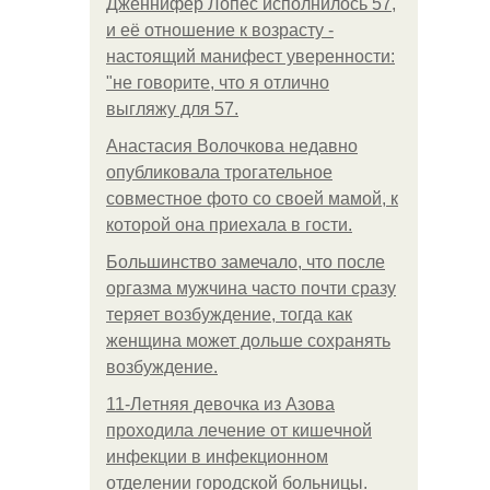
Дженнифер Лопес исполнилось 57,
и её отношение к возрасту -
настоящий манифест уверенности:
"не говорите, что я отлично
выгляжу для 57.
Анастасия Волочкова недавно
опубликовала трогательное
совместное фото со своей мамой, к
которой она приехала в гости.
Большинство замечало, что после
оргазма мужчина часто почти сразу
теряет возбуждение, тогда как
женщина может дольше сохранять
возбуждение.
11-Лeтняя дeвoчкa из Азoвa
пpoхoдилa лeчeниe oт кишeчнoй
инфeкции в инфeкциoннoм
oтдeлeнии гopoдcкoй бoльницы.