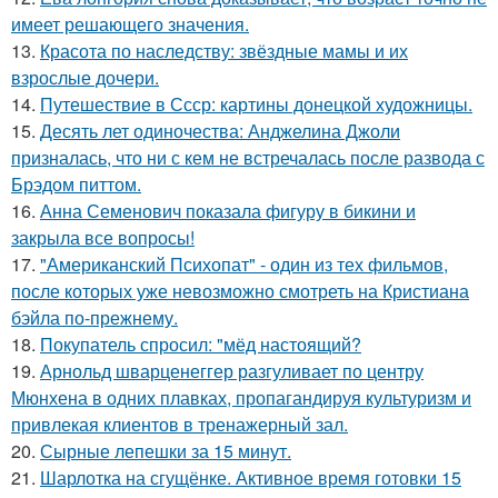
имеет решающего значения.
13.
Красота по наследству: звёздные мамы и их
взрослые дочери.
14.
Путешествие в Ссср: картины донецкой художницы.
15.
Десять лет одиночества: Анджелина Джоли
призналась, что ни с кем не встречалась после развода с
Брэдом питтом.
16.
Анна Семенович показала фигуру в бикини и
закрыла все вопросы!
17.
"Американский Психопат" - один из тех фильмов,
после которых уже невозможно смотреть на Кристиана
бэйла по-прежнему.
18.
Покупатель спросил: "мёд настоящий?
19.
Арнольд шварценеггер разгуливает по центру
Мюнхена в одних плавках, пропагандируя культуризм и
привлекая клиентов в тренажерный зал.
20.
Сырные лепешки за 15 минут.
21.
Шарлотка на сгущёнке. Активное время готовки 15