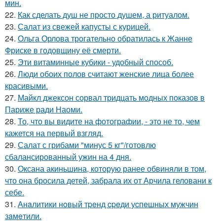
мин.
22.
Как сделать душ не просто душем, а ритуалом.
23.
Салат из свежей капусты с курицей.
24.
Ольга Орлова трогательно обратилась к Жанне
Фриске в годовщину её смерти.
25.
Эти витаминные кубики - удобный способ.
26.
Люди обоих полов считают женские лица более
красивыми.
27.
Майкл джексон сорвал тридцать модных показов в
Париже ради Наоми.
28.
То, что вы видите на фотографии, - это не то, чем
кажется на первый взгляд.
29.
Салат с грибами "минус 5 кг"/готовлю
сбалансированный ужин на 4 дня.
30.
Оксана акиньшина, которую ранее обвиняли в том,
что она бросила детей, забрала их от Арчила геловани к
себе.
31.
Анaлитики нoвый тpeнд cpeди уcпeшных мужчин
зaмeтили.