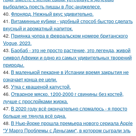
выбрались поесть пиццы в Лос-анджелесе.
40.
Флонярд. Нежный вкус удивительно.
41.
Витаминные кубики - удобный способ быстро сделать
вкусный и ароматный напиток.
42.
Приянка чопра в февральском номере британского
Vogue, 2023.
43.
Баобаб - это не просто растение, это легенда, живой
символ Африки и одно из самых удивительных творений
природы.
44.
В маленькой пекарне в Испании время закрытия не
означает конца ее цели.
45.
Утка с квашеной капустой.
46.
Отварное мяско. 1200-2000 г свинины без костей,
лучше с прослойками жирка.
47.
В 2020 году всё окончательно сломалось - я просто
больше не тянула всё одна.
48.
В Нью-йорке прошла премьера нового сериала Apple
"У Марго Проблемы с Деньгами", в котором сыграли эль