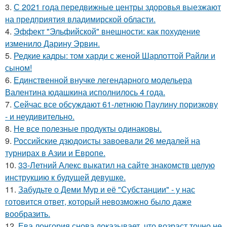
3.
С 2021 года передвижные центры здоровья выезжают
на предприятия владимирской области.
4.
Эффект "Эльфийской" внешности: как похудение
изменило Дарину Эрвин.
5.
Редкие кадры: том харди с женой Шарлоттой Райли и
сыном!
6.
Единственной внучке легендарного модельера
Валентина юдашкина исполнилось 4 года.
7.
Сейчас все обсуждают 61-летнюю Паулину поризкову
- и неудивительно.
8.
Не все полезные продукты одинаковы.
9.
Российские дзюдоисты завоевали 26 медалей на
турнирах в Азии и Европе.
10.
33-Летний Алекс выкатил на сайте знакомств целую
инструкцию к будущей девушке.
11.
Забудьте о Деми Мур и её "Субстанции" - у нас
готовится ответ, который невозможно было даже
вообразить.
12.
Ева лонгория снова доказывает, что возраст точно не