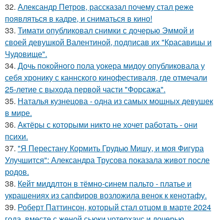
32.
Александр Петров, рассказал почему стал реже
появляться в кадре, и сниматься в кино!
33.
Тимати опубликовал снимки с дочерью Эммой и
своей девушкой Валентиной, подписав их "Красавицы и
Чудовище".
34.
Дочь покойного пола уокера мидоу опубликовала у
себя хронику с каннского кинофестиваля, где отмечали
25-летие с выхода первой части "Форсажа".
35.
Наталья кузнецова - одна из самых мощных девушек
в мире.
36.
Актёры с которыми никто не хочет работать - они
психи.
37.
"Я Перестану Кормить Грудью Мишу, и моя Фигура
Улучшится": Александра Трусова показала живот после
родов.
38.
Кейт миддлтон в тёмно-синем пальто - платье и
украшениях из сапфиров возложила венок к кенотафу.
39.
Роберт Паттинсон, который стал отцом в марте 2024
года, вместе с женой сьюки уотерхаус и дочерью