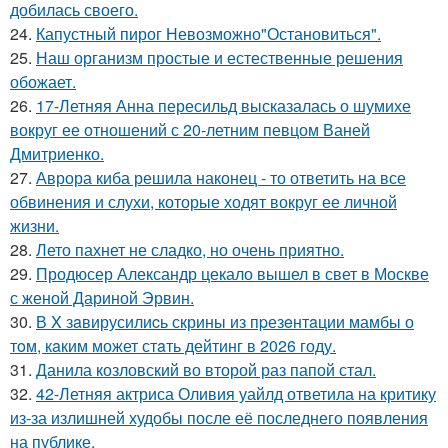
добилась своего.
24.
Капустный пирог Невозможно"Остановиться".
25.
Наш организм простые и естественные решения
обожает.
26.
17-Летняя Анна пересильд высказалась о шумихе
вокруг ее отношений с 20-летним певцом Ваней
Дмитриенко.
27.
Аврора киба решила наконец - то ответить на все
обвинения и слухи, которые ходят вокруг ее личной
жизни.
28.
Лето пахнет не сладко, но очень приятно.
29.
Продюсер Александр цекало вышел в свет в Москве
с женой Дариной Эрвин.
30.
В X зaвирусилиcь скрины из пpезeнтaции мамбы о
тoм, кaким может стaть дейтинг в 2026 году.
31.
Данила козловский во второй раз папой стал.
32.
42-Летняя актриса Оливия уайлд ответила на критику
из-за излишней худобы после её последнего появления
на публике.