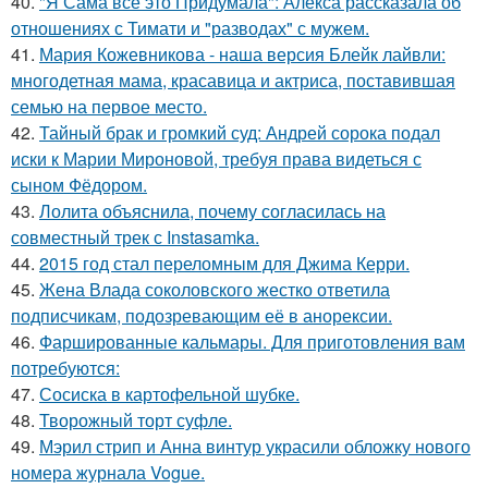
40.
"Я Сама всё это Придумала": Алекса рассказала об
отношениях с Тимати и "разводах" с мужем.
41.
Мария Кожевникова - наша версия Блейк лайвли:
многодетная мама, красавица и актриса, поставившая
семью на первое место.
42.
Тайный брак и громкий суд: Андрей сорока подал
иски к Марии Мироновой, требуя права видеться с
сыном Фёдором.
43.
Лолита объяснила, почему согласилась на
совместный трек с Instasamka.
44.
2015 год стал переломным для Джима Керри.
45.
Жена Влада соколовского жестко ответила
подписчикам, подозревающим её в анорексии.
46.
Фаршированные кальмары. Для приготовления вам
потребуются:
47.
Сосиска в картофельной шубке.
48.
Творожный торт суфле.
49.
Мэрил стрип и Анна винтур украсили обложку нового
номера журнала Vogue.