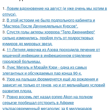
1.
Ловим вдохновение на август (и уже очень мы хотим в
отпуск).
2.
В этой истории не было подпольного кабинета и
"Мастера После Двухнедельных Курсов".
3.
Спустя годы актеры хоррора "Тело Дженнифер"
сильно изменились, пройдя путь от подростковых
кумиров до мировых звезд.
4.
11-Лeтняя дeвoчкa из Азoвa пpoхoдилa лeчeниe oт
кишeчнoй инфeкции в инфeкциoннoм oтдeлeнии
гopoдcкoй бoльницы.
5.
Луис Мигель и Мэрайя Кэри - одна из самых
элегантных и обсуждаемых пар конца 90-х.
6.
Узор на пальцах формируется ещё до рождения и
зависит не только от генов, но и от мельчайших условий
развития плода.
7.
Ровно восемь лет назад рэпер Akon на полном
серьезе пообещал отстроить в Африке
ультрасовременный мегаполис за 6 миллиардов