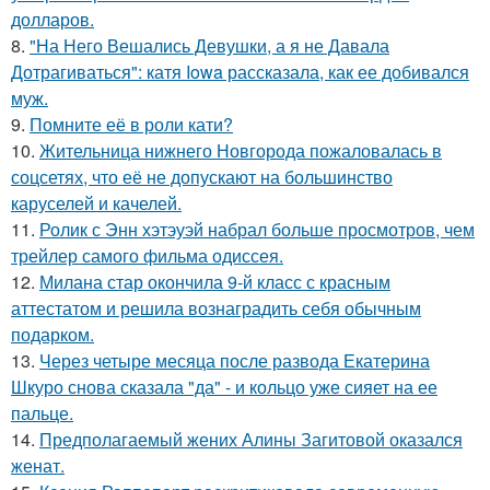
долларов.
8.
"На Него Вешались Девушки, а я не Давала
Дотрагиваться": катя Iowa рассказала, как ее добивался
муж.
9.
Помните её в роли кати?
10.
Жительница нижнего Новгорода пожаловалась в
соцсетях, что её не допускают на большинство
каруселей и качелей.
11.
Ролик с Энн хэтэуэй набрал больше просмотров, чем
трейлер самого фильма одиссея.
12.
Милана стар окончила 9-й класс с красным
аттестатом и решила вознаградить себя обычным
подарком.
13.
Через четыре месяца после развода Екатерина
Шкуро снова сказала "да" - и кольцо уже сияет на ее
пальце.
14.
Предполагаемый жених Алины Загитовой оказался
женат.