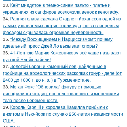
33.
Кейт миддлтон в тёмно-синем пальто - платье и
украшениях из сапфиров возложила венок к кенотафу.
34.
Ранняя слава сделала Скарлетт йоханссон одной из
самых узнаваемых актрис голливуда, но за глянцевым
фасадом скрывалась огромная неуверенность.
35.
"Между Восхищением и Нарциссизмом": почему
идеальный пресс Джей Ло вызывает споры?
36.
41-Летнюю Марию Кожевникову всё чаще называют
русской Блейк лайвли!
37.
Золотой баран и каменный лев, найденные в
гробнице на археологических раскопках гонур - депе (от
2400 до 1600 г. до н. э. ) в Туркменистане.
38.
Меган Фокс "Обновила" фигуру с помощью
липофилинга ягодиц, воспользовавшись изменениями
тела после беременности.
39.
Король Карл III и королева Камилла прибыли с
визитом в Нью-йорк по случаю 250-летия независимости
США.