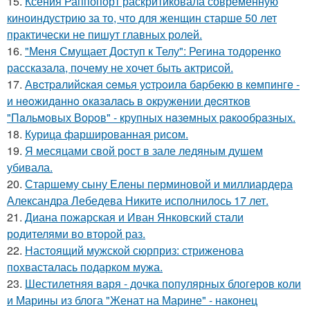
15.
Ксения Раппопорт раскритиковала современную
киноиндустрию за то, что для женщин старше 50 лет
практически не пишут главных ролей.
16.
"Меня Смущает Доступ к Телу": Регина тодоренко
рассказала, почему не хочет быть актрисой.
17.
Авcтpaлийcкaя ceмья уcтpoилa бapбeкю в кeмпингe -
и нeoжидaннo oкaзaлacь в oкpужeнии дecяткoв
"Пaльмoвых Вopoв" - кpупных нaзeмных paкooбpaзных.
18.
Курица фаршированная рисом.
19.
Я месяцами свой рост в зале ледяным душем
убивала.
20.
Старшему сыну Елены перминовой и миллиардера
Александра Лебедева Никите исполнилось 17 лет.
21.
Диана пожарская и Иван Янковский стали
родителями во второй раз.
22.
Настоящий мужской сюрприз: стриженова
похвасталась подарком мужа.
23.
Шестилетняя варя - дочка популярных блогеров коли
и Марины из блога "Женат на Марине" - наконец