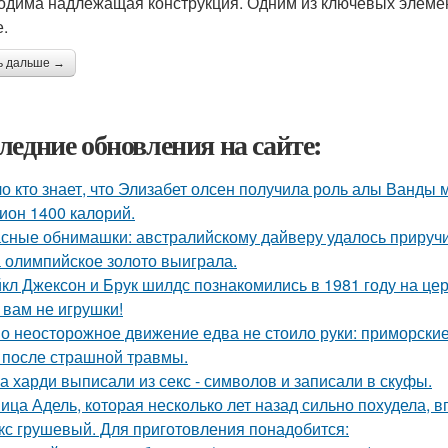
одима надлежащая конструкция. Одним из ключевых элемен
.
ь дальше →
ледние обновления на сайте:
о кто знает, что Элизабет олсен получила роль алы Ванды 
ион 1400 калорий.
сные обнимашки: австралийскому дайверу удалось приручи
 олимпийское золото выиграла.
кл Джексон и Брук шилдс познакомились в 1981 году на це
 вам не игрушки!
о неосторожное движение едва не стоило руки: приморски
 после страшной травмы.
а харди выписали из секс - символов и записали в скуфы.
ица Адель, которая несколько лет назад сильно похудела, 
кс грушевый. Для приготовления понадобится: