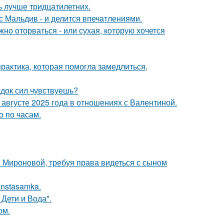
ь лучше тридцатилетних.
с Мальдив - и делится впечатлениями.
жно оторваться - или сухая, которую хочется
практика, которая помогла замедлиться,
док сил чувствуешь?
августе 2025 года в отношениях с Валентиной.
о по часам.
и Мироновой, требуя права видеться с сыном
Instasamka.
Дети и Вода".
ом.