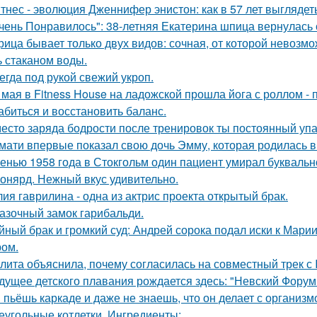
тнес - эволюция Дженнифер энистон: как в 57 лет выглядет
чень Понравилось": 38-летняя Екатерина шпица вернулась 
рица бывает только двух видов: сочная, от которой невозмо
ь стаканом воды.
егда под рукой свежий укроп.
 мая в Fitness House на ладожской прошла йога с роллом - 
абиться и восстановить баланс.
есто заряда бодрости после тренировок ты постоянный упа
мати впервые показал свою дочь Эмму, которая родилась в 
енью 1958 года в Стокгольм один пациент умирал буквальн
онярд. Нежный вкус удивительно.
ия гаврилина - одна из актрис проекта открытый брак.
азочный замок гарибальди.
йный брак и громкий суд: Андрей сорока подал иски к Мари
ом.
лита объяснила, почему согласилась на совместный трек с 
дущее детского плавания рождается здесь: "Невский Форум 
 пьёшь каркаде и даже не знаешь, что он делает с организм
еугольные котлетки. Ингредиенты: