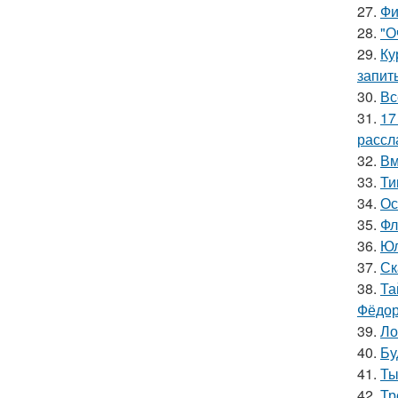
27.
Фи
28.
"О
29.
Ку
запит
30.
Вс
31.
17
рассл
32.
Вм
33.
Ти
34.
Ос
35.
Фл
36.
Юл
37.
Ск
38.
Та
Фёдор
39.
Ло
40.
Бу
41.
Ты
42.
Тр