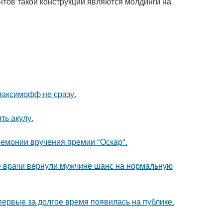
тов такой конструкции являются молдинги на
максимофф не сразу.
ть акулу.
ремонии вручения премии "Оскар".
е врачи вернули мужчине шанс на нормальную
впервые за долгое время появилась на публике.