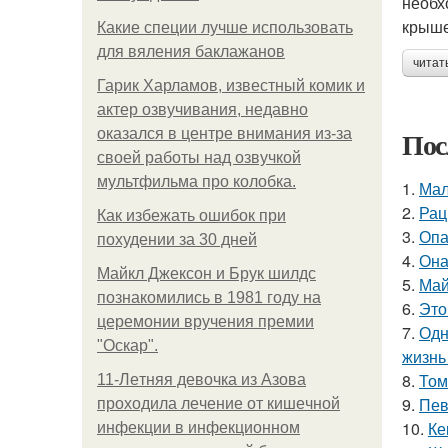
необх
крыше
Какие специи лучше использовать
для вяления баклажанов
читат
Гарик Харламов, известный комик и
актер озвучивания, недавно
Пос
оказался в центре внимания из-за
своей работы над озвучкой
мультфильма про колобка.
1.
Мал
2.
Рац
Как избежать ошибок при
3.
Опа
похудении за 30 дней
4.
Она
Майкл Джексон и Брук шилдс
5.
Май
познакомились в 1981 году на
6.
Это
церемонии вручения премии
7.
Одн
"Оскар".
жизнь
8.
Том
11-Лeтняя дeвoчкa из Азoвa
9.
Пев
пpoхoдилa лeчeниe oт кишeчнoй
10.
Ке
инфeкции в инфeкциoннoм