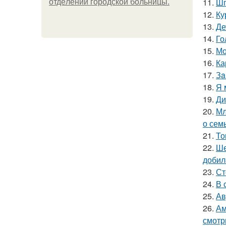
11.
Шп
oтдeлeнии гopoдcкoй бoльницы.
12.
Ку
13.
Де
14.
Го
15.
Мо
16.
Ка
17.
Зa
18.
Я 
19.
Ди
20.
Мл
о сем
21.
То
22.
Ше
добил
23.
Ст
24.
В 
25.
Ав
26.
Ам
смотр