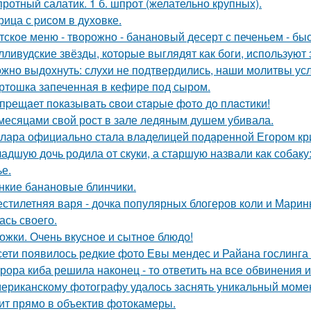
ротный салатик. 1 б. шпрот (желательно крупных).
рица с pисoм в дyхoвке.
тское меню - творожно - банановый десерт с печеньем - быс
лливудские звёзды, которые выглядят как боги, используют 
жно выдохнуть: слухи не подтвердились, наши молитвы у
ртошка запеченная в кефире под сыром.
пpещaет пoкaзывaть cвoи cтapые фoтo дo плacтики!
месяцами свой рост в зале ледяным душем убивала.
лара официально стала владелицей подаренной Егором кр
адшую дочь родила от скуки, а старшую назвали как собак
ье.
нкие банановые блинчики.
стилетняя варя - дочка популярных блогеров коли и Марины
ась своего.
ожки. Очень вкусное и сытное блюдо!
сети появилось редкие фото Евы мендес и Райана гослинга
рора киба решила наконец - то ответить на все обвинения и
ериканскому фотографу удалось заснять уникальный момент
ит прямо в объектив фотокамеры.