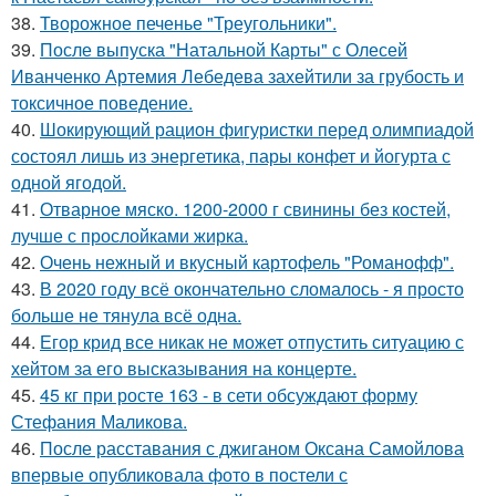
38.
Творожное печенье "Треугольники".
39.
После выпуска "Натальной Карты" с Олесей
Иванченко Артемия Лебедева захейтили за грубость и
токсичное поведение.
40.
Шокирующий рацион фигуристки перед олимпиадой
состоял лишь из энергетика, пары конфет и йогурта с
одной ягодой.
41.
Отварное мяско. 1200-2000 г свинины без костей,
лучше с прослойками жирка.
42.
Очень нежный и вкусный картофель "Романофф".
43.
В 2020 году всё окончательно сломалось - я просто
больше не тянула всё одна.
44.
Егор крид все никак не может отпустить ситуацию с
хейтом за его высказывания на концерте.
45.
45 кг при росте 163 - в сети обсуждают форму
Стефания Маликова.
46.
После расставания с джиганом Оксана Самойлова
впервые опубликовала фото в постели с