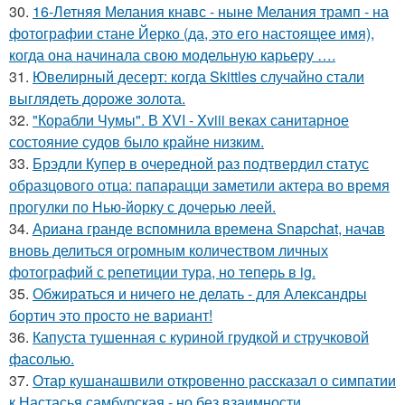
30.
16-Летняя Мелания кнавс - ныне Мелания трамп - на
фотографии стане Йерко (да, это его настоящее имя),
когда она начинала свою модельную карьеру ….
31.
Ювелирный десерт: когда Skittles случайно стали
выглядеть дороже золота.
32.
"Корабли Чумы". В XVI - Xviii веках санитарное
состояние судов было крайне низким.
33.
Брэдли Купер в очередной раз подтвердил статус
образцового отца: папарацци заметили актера во время
прогулки по Нью-йорку с дочерью леей.
34.
Ариана гранде вспомнила времена Snapchat, начав
вновь делиться огромным количеством личных
фотографий с репетиции тура, но теперь в ig.
35.
Обжираться и ничего не делать - для Александры
бортич это просто не вариант!
36.
Капуста тушенная с куриной грудкой и стручковой
фасолью.
37.
Отар кушанашвили откровенно рассказал о симпатии
к Настасья самбурская - но без взаимности.