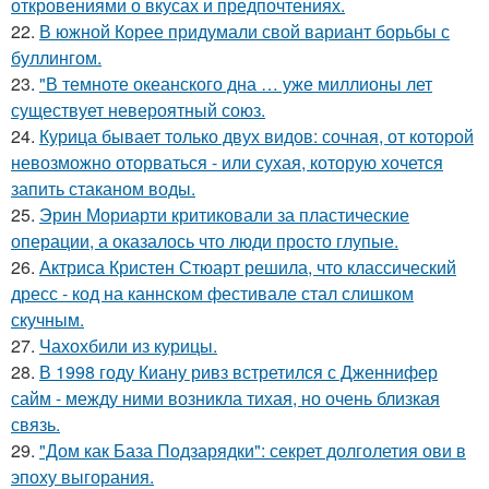
откровениями о вкусах и предпочтениях.
22.
В южной Корее придумали свой вариант борьбы с
буллингом.
23.
"В темноте океанского дна … уже миллионы лет
существует невероятный союз.
24.
Курица бывает только двух видов: сочная, от которой
невозможно оторваться - или сухая, которую хочется
запить стаканом воды.
25.
Эрин Мориарти критиковали за пластические
операции, а оказалось что люди просто глупые.
26.
Актриса Кристен Стюарт решила, что классический
дресс - код на каннском фестивале стал слишком
скучным.
27.
Чахохбили из курицы.
28.
В 1998 году Киану ривз встретился с Дженнифер
сайм - между ними возникла тихая, но очень близкая
связь.
29.
"Дом как База Подзарядки": секрет долголетия ови в
эпоху выгорания.