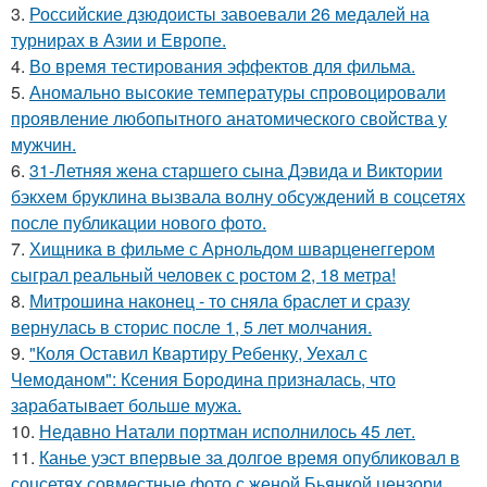
3.
Российские дзюдоисты завоевали 26 медалей на
турнирах в Азии и Европе.
4.
Во время тестирования эффектов для фильма.
5.
Аномально высокие температуры спровоцировали
проявление любопытного анатомического свойства у
мужчин.
6.
31-Летняя жена старшего сына Дэвида и Виктории
бэкхем бруклина вызвала волну обсуждений в соцсетях
после публикации нового фото.
7.
Хищника в фильме с Арнольдом шварценеггером
сыграл реальный человек с ростом 2, 18 метра!
8.
Митрошина наконец - то сняла браслет и сразу
вернулась в сторис после 1, 5 лет молчания.
9.
"Коля Оставил Квартиру Ребенку, Уехал с
Чемоданом": Ксения Бородина призналась, что
зарабатывает больше мужа.
10.
Недавно Натали портман исполнилось 45 лет.
11.
Канье уэст впервые за долгое время опубликовал в
соцсетях совместные фото с женой Бьянкой цензори.