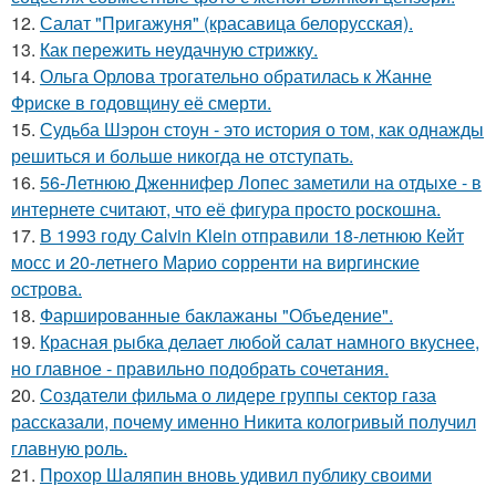
12.
Салат "Пригажуня" (красавица белорусская).
13.
Как пережить неудачную стрижку.
14.
Ольга Орлова трогательно обратилась к Жанне
Фриске в годовщину её смерти.
15.
Судьба Шэрон стоун - это история о том, как однажды
решиться и больше никогда не отступать.
16.
56-Летнюю Дженнифер Лопес заметили на отдыхе - в
интернете считают, что её фигура просто роскошна.
17.
В 1993 году Calvin Klein отправили 18-летнюю Кейт
мосс и 20-летнего Марио сорренти на виргинские
острова.
18.
Фаршированные баклажаны "Объедение".
19.
Красная рыбка делает любой салат намного вкуснее,
но главное - правильно подобрать сочетания.
20.
Создатели фильма о лидере группы сектор газа
рассказали, почему именно Никита кологривый получил
главную роль.
21.
Прохор Шаляпин вновь удивил публику своими