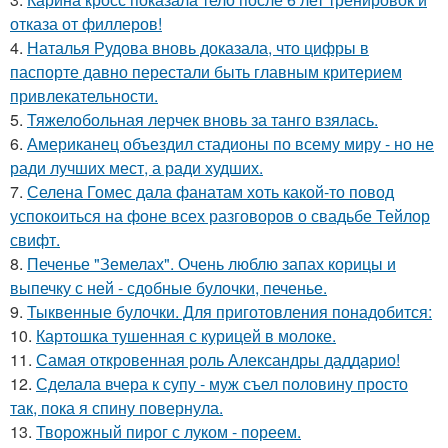
отказа от филлеров!
4.
Наталья Рудова вновь доказала, что цифры в
паспорте давно перестали быть главным критерием
привлекательности.
5.
Тяжелобольная лерчек вновь за танго взялась.
6.
Американец объездил стадионы по всему миру - но не
ради лучших мест, а ради худших.
7.
Селена Гомес дала фанатам хоть какой-то повод
успокоиться на фоне всех разговоров о свадьбе Тейлор
свифт.
8.
Печенье "Земелах". Очень люблю запах корицы и
выпечку с ней - сдобные булочки, печенье.
9.
Тыквенные булочки. Для приготовления понадобится:
10.
Картошка тушенная с курицей в молоке.
11.
Самая откровенная роль Александры даддарио!
12.
Сделала вчера к супу - муж съел половину просто
так, пока я спину повернула.
13.
Творожный пирог с луком - пореем.