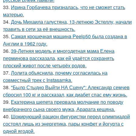
33.
Ирина Горбачева призналась, что не сможет стать
матерью.
34.
Дочь Михаила галустяна, 13-летнюю Эстеллу, начали
травить в сети за её внешность.
35.
Самая крошечная машинa Peelp50 была созданa в
Англии в 1962 году.
36.
39-Летняя модель и многодетная мама Елена
перминова рассказала, как ей удаётся сохранять
плоский живот после четырёх родов.
37.
Лолита объяснила, почему согласилась на
совместный трек с Instasamka.
38.
"Было Стыдно Выйти НА Сцену": Александр семчев
сбросил 100 кг и рассказал, как диабет спас ему жизнь.
39.
Екатерина шепета прервала молчание по поводу
внебрачного сына своего мужа, Арарата кещяна.
40.
Шокирующий рацион фигуристки перед олимпиадой
состоял лишь из энергетика, пары конфет и йогурта с
одной ягодой.