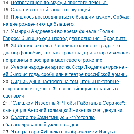
14.
Потрясающее по вкусу и простоте печенье!
15.
Салат из свежей капусты с курицей.
16.
Пришлось воссоединиться с бывшим мужем: Собчак
на дне рождении отца бывшего.
17.
У мирры Андреевой во время финала "Ролан
Гаррос" был ещё один повод для волнения - Брэд питт.
18.
24-Летняя актриса Василина юсковец страдает от
дисморфофобии, это расстройства, при котором человек
неправильно воспринимает свое отражение.
19.
Умерла народная артистка Ссср Людмила чурсина -
ей было 84 года, сообщили в театре российской армии.
20.
Сидни Суини настояла на том, чтобы некоторые
откровенные сцены в 3 сезоне эйфории остались в
сценарии.
21.
"Слишком Известный, Чтобы Работать в Сервисе":
сын децла Антоний толмацкий живет за счет девушки.
22.
Салат с грибами "минус 5 кг"/готовлю
сбалансированный ужин на 4 дня.
23.
Эта гравюра Xvii века с изображением Иисуса