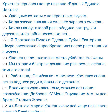
Христа в терновом венце названа "Единый Единою
Чертою".
24.
Овощные котлеты с невероятным вкусом.
25.
Когда жажда внимания сильнее здравого смысла.
26.
Кайли миноуг второй раз победила рак груди и
держала это в тайне несколько лет.
27.
"Я Проколола Пупок и Сделала Губы": Екатерина
Шкуро рассказала о преображениях после расставания
с мужем.
28.
Японец 30 лет платил за место убийства его жены.
29.
Мы готовим быстрые домашние разносолы осенне
зимнего стола!
30.
"Работа над Ошибками": Анастасия Костенко снова
легла под нож ради идеального декольте.
31.
Волочкова удивилась тому, сколько ест новая
возлюбленная Диброва: "У Меня Ощущение, что ты все
Время Столько Жрешь".
32.
41-Летнюю Марию Кожевникову всё чаще называют
русской Блейк лайвли!