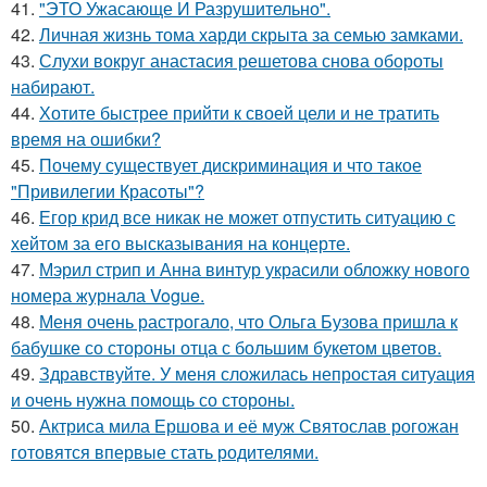
41.
"ЭТО Ужасающе И Разрушительно".
42.
Личная жизнь тома харди скрыта за семью замками.
43.
Слухи вокруг анастасия решетова снова обороты
набирают.
44.
Хотите быстрее прийти к своей цели и не тратить
время на ошибки?
45.
Почему существует дискриминация и что такое
"Привилегии Красоты"?
46.
Егор крид все никак не может отпустить ситуацию с
хейтом за его высказывания на концерте.
47.
Мэрил стрип и Анна винтур украсили обложку нового
номера журнала Vogue.
48.
Меня очень растрогало, что Ольга Бузова пришла к
бабушке со стороны отца с большим букетом цветов.
49.
Здравствуйте. У меня сложилась непростая ситуация
и очень нужна помощь со стороны.
50.
Актриса мила Ершова и её муж Святослав рогожан
готовятся впервые стать родителями.