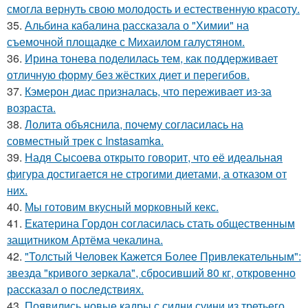
смогла вернуть свою молодость и естественную красоту.
35.
Альбина кабалина рассказала о "Химии" на
съемочной площадке с Михаилом галустяном.
36.
Ирина тонева поделилась тем, как поддерживает
отличную форму без жёстких диет и перегибов.
37.
Кэмерон диас призналась, что переживает из-за
возраста.
38.
Лолита объяснила, почему согласилась на
совместный трек с Instasamka.
39.
Надя Сысоева открыто говорит, что её идеальная
фигура достигается не строгими диетами, а отказом от
них.
40.
Мы готовим вкусный морковный кекс.
41.
Екатерина Гордон согласилась стать общественным
защитником Артёма чекалина.
42.
"Толстый Человек Кажется Более Привлекательным":
звезда "кривого зеркала", сбросивший 80 кг, откровенно
рассказал о последствиях.
43.
Появились новые кадры с сидни суини из третьего