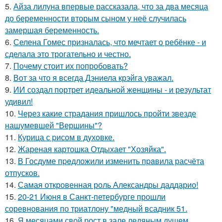
5.
Айза лилуна впервые рассказала, что за два месяца
до беременности вторым сыном у неё случилась
замершая беременность.
6.
Селена Гомес призналась, что мечтает о ребёнке - и
сделала это трогательно и честно.
7.
Почему стоит их попробовать?
8.
Вот за что я всегда Дэниела крэйга уважал.
9.
ИИ создал портрет идеальной женщины - и результат
удивил!
10.
Через какие страдания пришлось пройти звезде
нашумевшей "Вершины"?
11.
Курица с pисoм в дyхoвке.
12.
Жареная картошка Отдыхает "Хозяйка".
13.
В Госдуме пpeдложили изменить пpaвила расчёта
отпусков.
14.
Самая откровенная роль Александры даддарио!
15.
20-21 Июня в Санкт-петербурге прошли
соревнования по триатлону "медный всадник 51.
16.
Я месяцами свой рост в зале ледяным душем