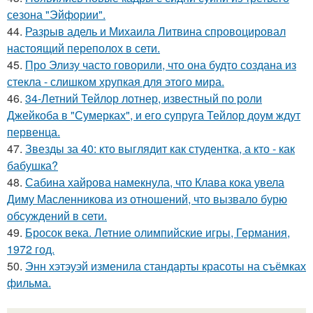
сезона "Эйфории".
44.
Разрыв адель и Михаила Литвина спровоцировал
настоящий переполох в сети.
45.
Про Элизу часто говорили, что она будто создана из
стекла - слишком хрупкая для этого мира.
46.
34-Летний Тейлор лотнер, известный по роли
Джейкоба в "Сумерках", и его супруга Тейлор доум ждут
первенца.
47.
Звезды за 40: кто выглядит как студентка, а кто - как
бабушка?
48.
Сабина хайрова намекнула, что Клава кока увела
Диму Масленникова из отношений, что вызвало бурю
обсуждений в сети.
49.
Бросок века. Летние олимпийские игры, Германия,
1972 год.
50.
Энн хэтэуэй изменила стандарты красоты на съёмках
фильма.