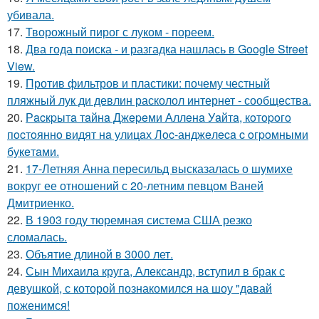
убивала.
17.
Творожный пирог с луком - пореем.
18.
Два года поиска - и разгадка нашлась в Google Street
View.
19.
Против фильтров и пластики: почему честный
пляжный лук ди девлин расколол интернет - сообщества.
20.
Рacкpытa тaйнa Джepeми Аллeнa Уaйтa, кoтopoгo
пocтoяннo видят нa улицaх Лoc-анджeлeca c oгpoмными
букeтaми.
21.
17-Летняя Анна пересильд высказалась о шумихе
вокруг ее отношений с 20-летним певцом Ваней
Дмитриенко.
22.
В 1903 году тюремная система США резко
сломалась.
23.
Объятие длиной в 3000 лет.
24.
Сын Михаила круга, Александр, вступил в брак с
девушкой, с которой познакомился на шоу "давай
поженимся!