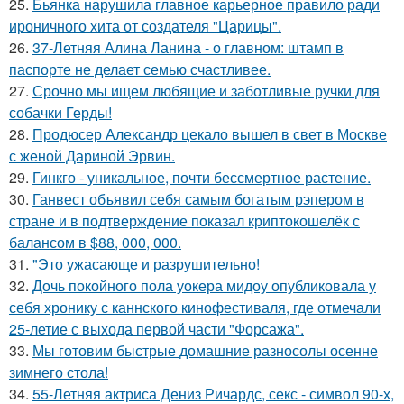
25.
Бьянка нарушила главное карьерное правило ради
ироничного хита от создателя "Царицы".
26.
37-Летняя Алина Ланина - о главном: штамп в
паспорте не делает семью счастливее.
27.
Срочно мы ищем любящие и заботливые ручки для
собачки Герды!
28.
Продюсер Александр цекало вышел в свет в Москве
с женой Дариной Эрвин.
29.
Гинкго - уникальное, почти бессмертное растение.
30.
Ганвест объявил себя самым богатым рэпером в
стране и в подтверждение показал криптокошелёк с
балансом в $88, 000, 000.
31.
"Это ужасающе и разрушительно!
32.
Дочь покойного пола уокера мидоу опубликовала у
себя хронику с каннского кинофестиваля, где отмечали
25-летие с выхода первой части "Форсажа".
33.
Мы готовим быстрые домашние разносолы осенне
зимнего стола!
34.
55-Летняя актриса Дениз Ричардс, секс - символ 90-х,