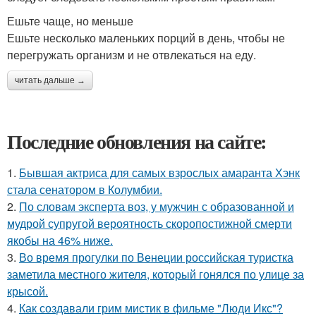
Ешьте чаще, но меньше
Ешьте несколько маленьких порций в день, чтобы не
перегружать организм и не отвлекаться на еду.
читать дальше →
Последние обновления на сайте:
1.
Бывшая актриса для самых взрослых амаранта Хэнк
стала сенатором в Колумбии.
2.
По словам эксперта воз, у мужчин с образованной и
мудрой супругой вероятность скоропостижной смерти
якобы на 46% ниже.
3.
Во время прогулки по Венеции российская туристка
заметила местного жителя, который гонялся по улице за
крысой.
4.
Как создавали грим мистик в фильме "Люди Икс"?