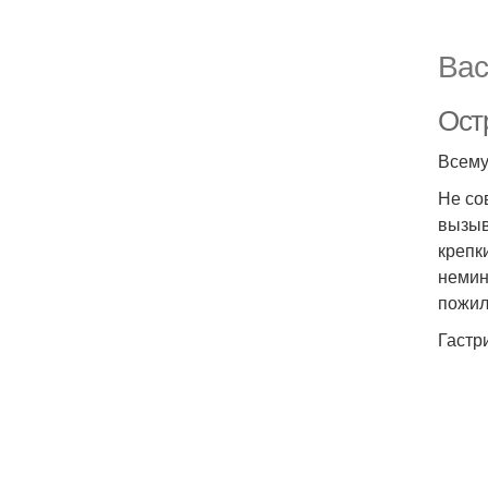
Вас
Остр
Всему
Не со
вызыв
крепк
немин
пожил
Гастр