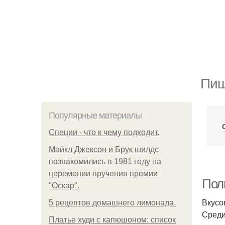
Пищ
Популярные материалы
Специи - что к чему подходит.
Майкл Джексон и Брук шилдс
познакомились в 1981 году на
церемонии вручения премии
Пол
"Оскар".
Вкусо
5 рецептов домашнего лимонада.
Среди
Платье худи с капюшоном: список