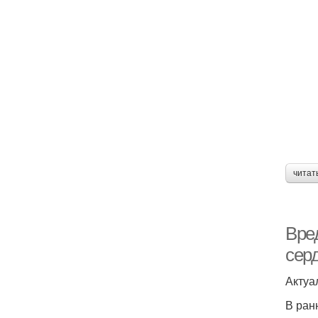
читат
Вре
сер
Актуа
В ран