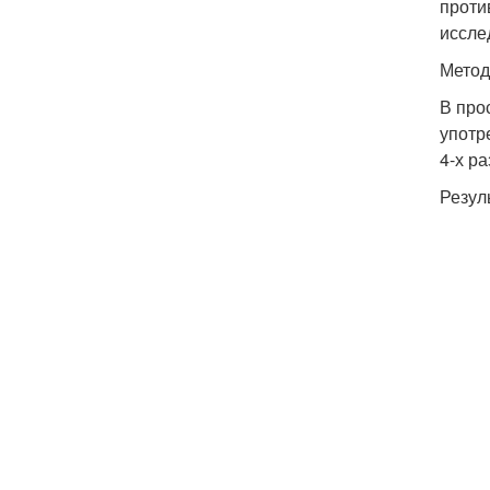
проти
иссле
Мето
В про
употр
4-х ра
Резул