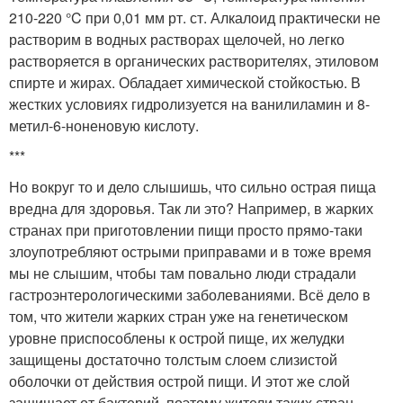
210-220 °C при 0,01 мм рт. ст. Алкалоид практически не
растворим в водных растворах щелочей, но легко
растворяется в органических растворителях, этиловом
спирте и жирах. Обладает химической стойкостью. В
жестких условиях гидролизуется на ванилиламин и 8-
метил-6-ноненовую кислоту.
***
Но вокруг то и дело слышишь, что сильно острая пища
вредна для здоровья. Так ли это? Например, в жарких
странах при приготовлении пищи просто прямо-таки
злоупотребляют острыми приправами и в тоже время
мы не слышим, чтобы там повально люди страдали
гастроэнтерологическими заболеваниями. Всё дело в
том, что жители жарких стран уже на генетическом
уровне приспособлены к острой пище, их желудки
защищены достаточно толстым слоем слизистой
оболочки от действия острой пищи. И этот же слой
защищает от бактерий, поэтому жители таких стран,