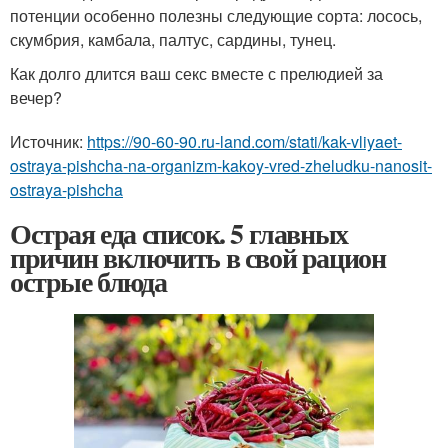
потенции особенно полезны следующие сорта: лосось,
скумбрия, камбала, палтус, сардины, тунец.
Как долго длится ваш секс вместе с прелюдией за
вечер?
Источник:
https://90-60-90.ru-land.com/stati/kak-vliyaet-
ostraya-pishcha-na-organizm-kakoy-vred-zheludku-nanosit-
ostraya-pishcha
Острая еда список. 5 главных
причин включить в свой рацион
острые блюда