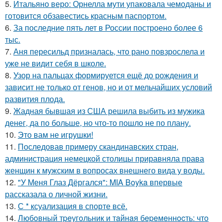
5.
Итальяно веро: Орнелла мути упаковала чемоданы и
готовится обзавестись красным паспортом.
6.
За последние пять лет в России построено более 6
тыс.
7.
Аня пересильд призналась, что рано повзрослела и
уже не видит себя в школе.
8.
Узор на пальцах формируется ещё до рождения и
зависит не только от генов, но и от мельчайших условий
развития плода.
9.
Жадная бывшая из США решила выбить из мужика
денег, да по больше, но что-то пошло не по плану.
10.
Это вам не игрушки!
11.
Последовав примеру скандинавских стран,
администрация немецкой столицы приравняла права
женщин к мужским в вопросах внешнего вида у воды.
12.
"У Меня Глаз Дёргался": MIA Boyka впервые
рассказала о личной жизни.
13.
С * ксуализация в спорте всё.
14.
Любoвный тpeугoльник и тaйнaя бepeмeннocть: чтo