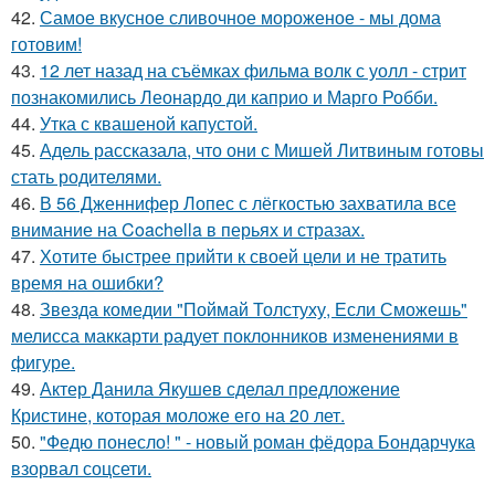
42.
Самое вкусное сливочное мороженое - мы дома
готовим!
43.
12 лет назад на съёмках фильма волк с уолл - стрит
познакомились Леонардо ди каприо и Марго Робби.
44.
Утка с квашеной капустой.
45.
Адель рассказала, что они с Мишей Литвиным готовы
стать родителями.
46.
В 56 Дженнифер Лопес с лёгкостью захватила все
внимание на Coachella в перьях и стразах.
47.
Хотите быстрее прийти к своей цели и не тратить
время на ошибки?
48.
Звезда комедии "Поймай Толстуху, Если Сможешь"
мелисса маккарти радует поклонников изменениями в
фигуре.
49.
Актер Данила Якушев сделал предложение
Кристине, которая моложе его на 20 лет.
50.
"Федю понесло! " - новый роман фёдора Бондарчука
взорвал соцсети.