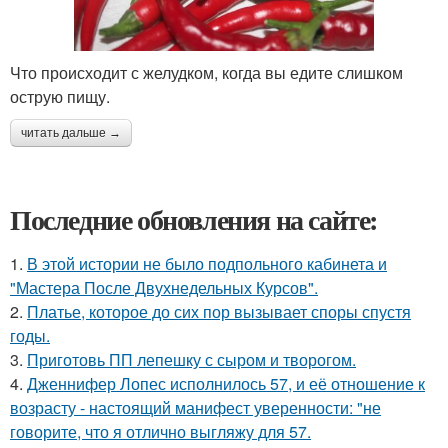
Что происходит с желудком, когда вы едите слишком
острую пищу.
читать дальше →
Последние обновления на сайте:
1.
В этой истории не было подпольного кабинета и
"Мастера После Двухнедельных Курсов".
2.
Платье, которое до сих пор вызывает споры спустя
годы.
3.
Приготовь ПП лепешку с сыром и творогом.
4.
Дженнифер Лопес исполнилось 57, и её отношение к
возрасту - настоящий манифест уверенности: "не
говорите, что я отлично выгляжу для 57.