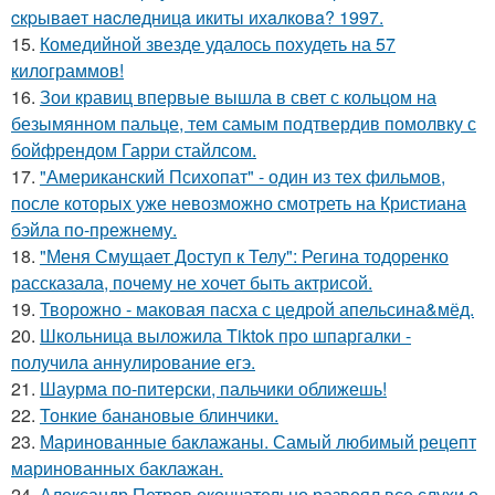
cкpывaeт нacлeдницa икиты ихaлкoвa? 1997.
15.
Комедийной звезде удалось похудеть на 57
килограммов!
16.
Зои кравиц впервые вышла в свет с кольцом на
безымянном пальце, тем самым подтвердив помолвку с
бойфрендом Гарри стайлсом.
17.
"Американский Психопат" - один из тех фильмов,
после которых уже невозможно смотреть на Кристиана
бэйла по-прежнему.
18.
"Меня Смущает Доступ к Телу": Регина тодоренко
рассказала, почему не хочет быть актрисой.
19.
Творожно - маковая пасха с цедрой апельсина&мёд.
20.
Школьница выложила Tiktok про шпаргалки -
получила аннулирование егэ.
21.
Шаурма по-питерски, пальчики оближешь!
22.
Тонкие банановые блинчики.
23.
Маринованные баклажаны. Самый любимый рецепт
маринованных баклажан.
24.
Александр Петров окончательно развеял все слухи о