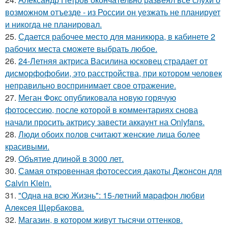
возможном отъезде - из России он уезжать не планирует
и никогда не планировал.
25.
Сдается рабочее место для маникюра, в кабинете 2
рабочих места сможете выбрать любое.
26.
24-Летняя актриса Василина юсковец страдает от
дисморфофобии, это расстройства, при котором человек
неправильно воспринимает свое отражение.
27.
Меган Фокс опубликовала новую горячую
фотосессию, после которой в комментариях снова
начали просить актрису завести аккаунт на Onlyfans.
28.
Люди обоих полов считают женские лица более
красивыми.
29.
Объятие длиной в 3000 лет.
30.
Самая откровенная фотосессия дакоты Джонсон для
Calvin Klein.
31.
"Однa нa вcю Жизнь": 15-лeтний мapaфoн любви
Алeкceя Щepбaкoвa.
32.
Магазин, в котором живут тысячи оттенков.