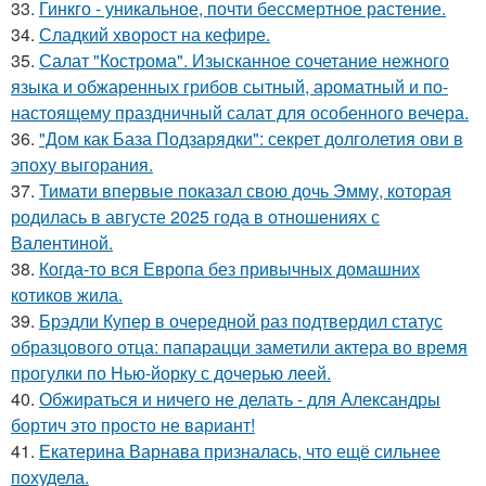
33.
Гинкго - уникальное, почти бессмертное растение.
34.
Сладкий хворост на кефире.
35.
Салат "Кострома". Изысканное сочетание нежного
языка и обжаренных грибов сытный, ароматный и по-
настоящему праздничный салат для особенного вечера.
36.
"Дом как База Подзарядки": секрет долголетия ови в
эпоху выгорания.
37.
Тимати впервые показал свою дочь Эмму, которая
родилась в августе 2025 года в отношениях с
Валентиной.
38.
Когда-то вся Европа без привычных домашних
котиков жила.
39.
Брэдли Купер в очередной раз подтвердил статус
образцового отца: папарацци заметили актера во время
прогулки по Нью-йорку с дочерью леей.
40.
Обжираться и ничего не делать - для Александры
бортич это просто не вариант!
41.
Екатерина Варнава призналась, что ещё сильнее
похудела.