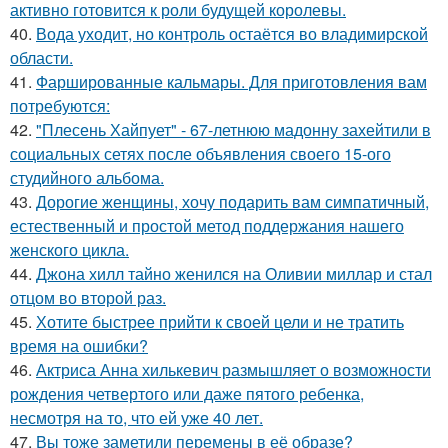
активно готовится к роли будущей королевы.
40.
Вода уходит, но контроль остаётся во владимирской
области.
41.
Фаршированные кальмары. Для приготовления вам
потребуются:
42.
"Плесень Хайпует" - 67-летнюю мадонну захейтили в
социальных сетях после объявления своего 15-ого
студийного альбома.
43.
Дорогие женщины, хочу подарить вам симпатичный,
естественный и простой метод поддержания нашего
женского цикла.
44.
Джона хилл тайно женился на Оливии миллар и стал
отцом во второй раз.
45.
Хотите быстрее прийти к своей цели и не тратить
время на ошибки?
46.
Актриса Анна хилькевич размышляет о возможности
рождения четвертого или даже пятого ребенка,
несмотря на то, что ей уже 40 лет.
47.
Вы тоже заметили перемены в её образе?