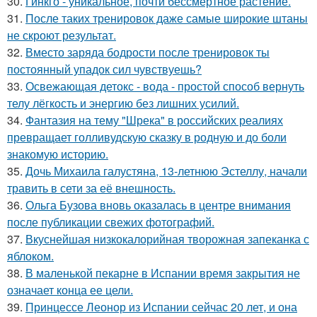
30.
Гинкго - уникальное, почти бессмертное растение.
31.
После таких тренировок даже самые широкие штаны
не скроют результат.
32.
Вместо заряда бодрости после тренировок ты
постоянный упадок сил чувствуешь?
33.
Освежающая детокс - вода - простой способ вернуть
телу лёгкость и энергию без лишних усилий.
34.
Фантазия на тему "Шрека" в российских реалиях
превращает голливудскую сказку в родную и до боли
знакомую историю.
35.
Дочь Михаила галустяна, 13-летнюю Эстеллу, начали
травить в сети за её внешность.
36.
Ольга Бузова вновь оказалась в центре внимания
после публикации свежих фотографий.
37.
Вкуснейшая низкокалорийная творожная запеканка с
яблоком.
38.
В маленькой пекарне в Испании время закрытия не
означает конца ее цели.
39.
Принцессе Леонор из Испании сейчас 20 лет, и она