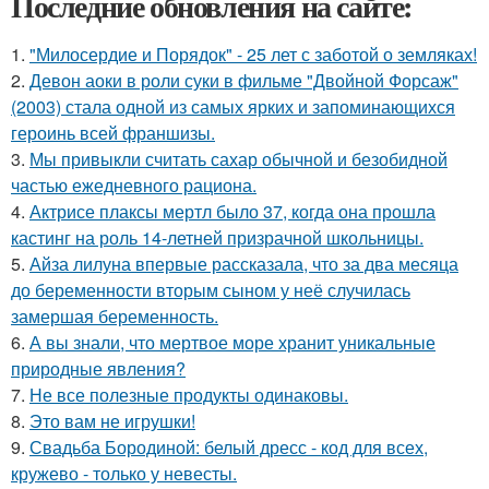
Последние обновления на сайте:
1.
"Милосердие и Порядок" - 25 лет с заботой о земляках!
2.
Девон аоки в роли суки в фильме "Двойной Форсаж"
(2003) стала одной из самых ярких и запоминающихся
героинь всей франшизы.
3.
Мы привыкли считать сахар обычной и безобидной
частью ежедневного рациона.
4.
Актрисе плаксы мертл было 37, когда она прошла
кастинг на роль 14-летней призрачной школьницы.
5.
Айза лилуна впервые рассказала, что за два месяца
до беременности вторым сыном у неё случилась
замершая беременность.
6.
А вы знали, что мертвое море хранит уникальные
природные явления?
7.
Не все полезные продукты одинаковы.
8.
Это вам не игрушки!
9.
Свадьба Бородиной: белый дресс - код для всех,
кружево - только у невесты.