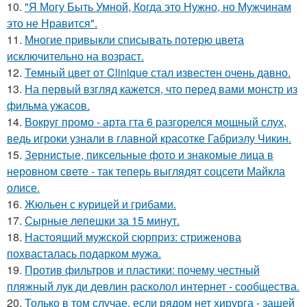
10.
"Я Могу Быть Умной, Когда это Нужно, но Мужчинам
это не Нравится".
11.
Многие привыкли списывать потерю цвета
исключительно на возраст.
12.
Темный цвет от Clinique стал известен очень давно.
13.
На первый взгляд кажется, что перед вами монстр из
фильма ужасов.
14.
Вокруг промо - арта гта 6 разгорелся мощный слух,
ведь игроки узнали в главной красотке Габриэлу Чикин.
15.
Зернистые, пиксельные фото и знакомые лица в
неровном свете - так теперь выглядят соцсети Майкла
олисе.
16.
Жюльен с курицей и грибами.
17.
Сырные лепешки за 15 минут.
18.
Настоящий мужской сюрприз: стриженова
похвасталась подарком мужа.
19.
Против фильтров и пластики: почему честный
пляжный лук ди девлин расколол интернет - сообщества.
20.
Только в том случае, если рядом нет хирурга - зашей