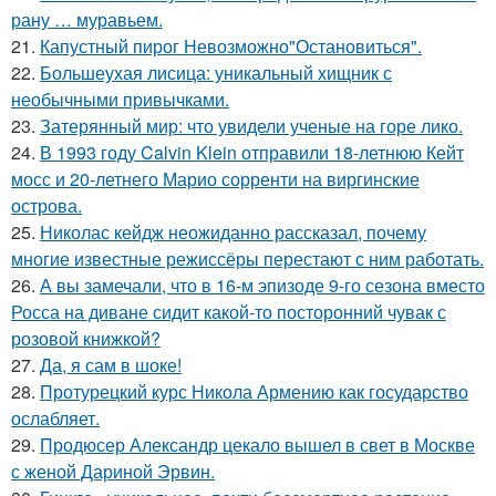
рану … муравьем.
21.
Капустный пирог Невозможно"Остановиться".
22.
Большеухая лисица: уникальный хищник с
необычными привычками.
23.
Затерянный мир: что увидели ученые на горе лико.
24.
В 1993 году Calvin Klein отправили 18-летнюю Кейт
мосс и 20-летнего Марио сорренти на виргинские
острова.
25.
Николас кейдж неожиданно рассказал, почему
многие известные режиссёры перестают с ним работать.
26.
А вы замечали, что в 16-м эпизоде 9-го сезона вместо
Росса на диване сидит какой-то посторонний чувак с
розовой книжкой?
27.
Да, я сам в шоке!
28.
Протурецкий курс Никола Армению как государство
ослабляет.
29.
Продюсер Александр цекало вышел в свет в Москве
с женой Дариной Эрвин.