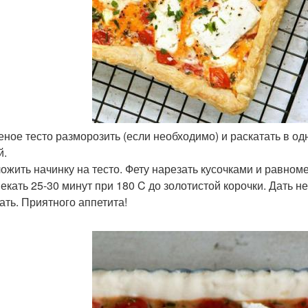
оеное тесто разморозить (если необходимо) и раскатать в о
й.
ложить начинку на тесто. Фету нарезать кусочками и равном
пекать 25-30 минут при 180 C до золотистой корочки. Дать 
ать. Приятного аппетита!