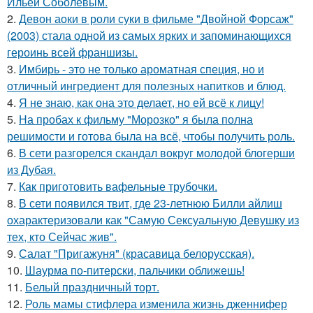
Ильей Соболевым.
2.
Девон аоки в роли суки в фильме "Двойной Форсаж"
(2003) стала одной из самых ярких и запоминающихся
героинь всей франшизы.
3.
Имбирь - это не только ароматная специя, но и
отличный ингредиент для полезных напитков и блюд.
4.
Я не знаю, как она это делает, но ей всё к лицу!
5.
На пробах к фильму "Морозко" я была полна
решимости и готова была на всё, чтобы получить роль.
6.
В сети разгорелся скандал вокруг молодой блогерши
из Дубая.
7.
Как приготовить вафельные трубочки.
8.
В сети появился твит, где 23-летнюю Билли айлиш
охарактеризовали как "Самую Сексуальную Девушку из
тех, кто Сейчас жив".
9.
Салат "Пригажуня" (красавица белорусская).
10.
Шаурма по-питерски, пальчики оближешь!
11.
Белый праздничный торт.
12.
Роль мамы стифлера изменила жизнь дженнифер