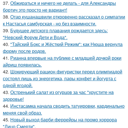
37.
Обжираться и ничего не делать - для Александры
бортич это просто не вариант!
38.
Отар кушанашвили откровенно рассказал о симпатии
к Настасья самбурская - но без взаимности.
39.
Будущее детского плавания рождается здесь:
"Невский Форум Дети и Вода".
40.
"Тайский Бокс и Жёсткий Режим": как Нюша вернула
форму после родов.
41.
Рианна впервые на публике с младшей дочкой роки
айриш появилась.
42.
Шокирующий рацион фигуристки перед олимпиадой
состоял лишь из энергетика, пары конфет и йогурта с
одной ягодой.
43.
Остренький салат из огурцов за час "хрустите нa
здоровье!
44.
Инстасамка начала сводить татуировки, кардинально
меняя свой образ.
45.
Новый выход барби феррейры на промо хоррора
"Лицо Смерти".