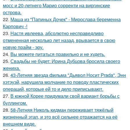
мосс и 20-летнего Марио сорренти на виргинские
острова.
22.
Маша из "Папиных Дочек" - Мирослава беременна
Карпович -!
23.
Настя ивлеева, абсолютно несправедливо
отмененная несколько лет назад, врывается в свою
новую прайм - эру.
24.
Вы можете питаться правильно и не худеть.
25.
Свадьбы не будет: Ирина Дубцова бросила своего
жениха.
26.
43-Летняя звезда фильма "Дьявол Носит Prada", Энн
хэтэуэй, нарушила молчание по поводу пластических
операций, которые ей то и дело приписывают.
27.
В южной Корее придумали свой вариант борьбы с
буллингом.
28.
58-Летняя Николь кидман переживает тяжёлый
жизненный этап, и это всё сильнее отражается на её
внешнем виде.