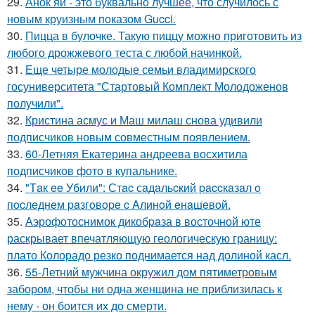
29.
Анок яй - это буквально лучшее, что случилось с
новым круизным показом Gucci.
30.
Пицца в булочке. Такую пиццу можно приготовить из
любого дрожжевого теста с любой начинкой.
31.
Еще четыре молодые семьи владимирского
госуниверситета "Стартовый Комплект Молодоженов
получили".
32.
Кристина асмус и Маш милаш снова удивили
подписчиков новым совместным появлением.
33.
60-Летняя Екатерина андреева восхитила
подписчиков фото в купальнике.
34.
"Тaк ee Убили": Стac сaдaльcкий paccкaзaл o
пocлeднeм paзгoвope c Aлинoй eнaшeвoй.
35.
Аэрофотоснимок дикобpaза в восточной юте
раскрывает впечатляющую геологическую границу:
плато Колорадо резко поднимается над долиной касл.
36.
55-Летний мужчина окружил дом пятиметровым
забором, чтобы ни одна женщина не приблизилась к
нему - он боится их до смерти.