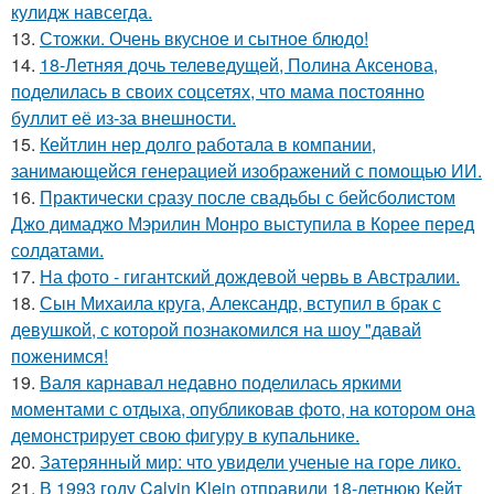
кулидж навсегда.
13.
Стожки. Очень вкусное и сытное блюдо!
14.
18-Летняя дочь телеведущей, Полина Аксенова,
поделилась в своих соцсетях, что мама постоянно
буллит её из-за внешности.
15.
Кейтлин нер долго работала в компании,
занимающейся генерацией изображений с помощью ИИ.
16.
Практически сразу после свадьбы с бейсболистом
Джо димаджо Мэрилин Монро выступила в Корее перед
солдатами.
17.
На фото - гигантский дождевой червь в Австралии.
18.
Сын Михаила круга, Александр, вступил в брак с
девушкой, с которой познакомился на шоу "давай
поженимся!
19.
Валя карнавал недавно поделилась яркими
моментами с отдыха, опубликовав фото, на котором она
демонстрирует свою фигуру в купальнике.
20.
Затерянный мир: что увидели ученые на горе лико.
21.
В 1993 году Calvin Klein отправили 18-летнюю Кейт