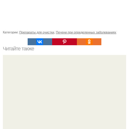
Категории:
Препараты для очистки
,
Печени при определенных заболеваниях
Читайте также
Без челки: простой способ заколоть волосы каре