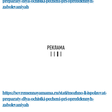
preparaty-dlya-ochistki-pecheni-pri-opredelennyh-
zabolevaniyah
https://sovremennayamama.ru/stati/mozhno-li-ispolzovat-
preparaty-dlya-ochistki-pecheni-pri-opredelennyh-
zabolevaniyah