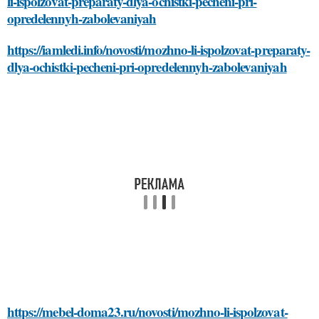
li-ispolzovat-preparaty-dlya-ochistki-pecheni-pri-
opredelennyh-zabolevaniyah
https://iamledi.info/novosti/mozhno-li-ispolzovat-preparaty-
dlya-ochistki-pecheni-pri-opredelennyh-zabolevaniyah
https://mebel-doma23.ru/novosti/mozhno-li-ispolzovat-