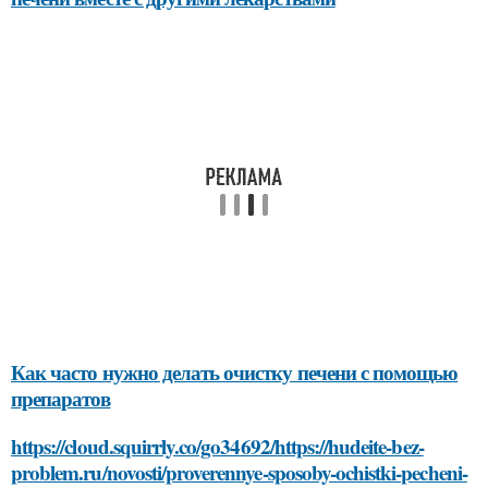
Как часто нужно делать очистку печени с помощью
препаратов
https://cloud.squirrly.co/go34692/https://hudeite-bez-
problem.ru/novosti/proverennye-sposoby-ochistki-pecheni-