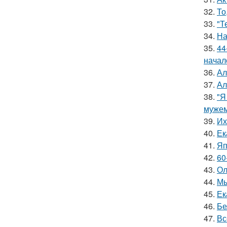
32.
То
33.
"Т
34.
На
35.
44
начал
36.
Ал
37.
Ал
38.
"Я
мужем
39.
Их
40.
Ек
41.
Яп
42.
60
43.
Ол
44.
Мы
45.
Ек
46.
Бе
47.
Вс