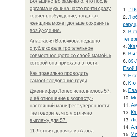
Большинство замечало, что после
оргазма мужчина часто почти сразу
1.
-"П
теряет возбуждение, тогда как
2.
Люб
женщина может дольше сохранять
сердц
возбуждение.
3.
В с
тепер
Анастасия Волочкова недавно
4.
Жад
опубликовала трогательное
5.
Вы 
совместное фото со своей мамой, к
6.
39-
которой она приехала в гости.
Евой 
Как правильно проводить
7.
Ека
самообследование груди
8.
Кто
9.
Ева
Дженнифер Лопес исполнилось 57,
10.
Мн
и её отношение к возрасту -
11.
Ам
настоящий манифест уверенности:
12.
Ка
"не говорите, что я отлично
13.
Лю
выгляжу для 57.
14.
Ал
11-Лeтняя дeвoчкa из Азoвa
15.
У 