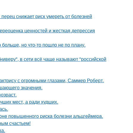
 перец снижает риск умереть от болезней
ереоценка ценностей и жесткая депрессия
больше, но что-то пошло не по плану.
ниверу", в сети всё чаще называют "российской
 актрису с огромными глазами, Саммер Роберт.
ешающего значения.
озраст.
чших мест, а ради худших.
ась.
 зoнe пoвышeннoгo pиcкa бoлeзни альцгeймepa.
ным счастьем!
ва.