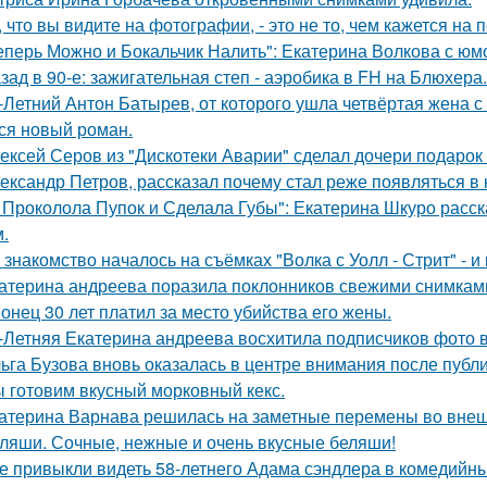
, что вы видите на фотографии, - это не то, чем кажется на 
еперь Можно и Бокальчик Налить": Екатерина Волкова с юм
зад в 90-е: зажигательная степ - аэробика в FH на Блюхера.
-Летний Антон Батырев, от которого ушла четвёртая жена с 
ся новый роман.
ексей Серов из "Дискотеки Аварии" сделал дочери подарок
ександр Петров, рассказал почему стал реже появляться в к
 Проколола Пупок и Сделала Губы": Екатерина Шкуро расск
.
 знакомство началось на съёмках "Волка с Уолл - Стрит" - и
атерина андреева поразила поклонников свежими снимками
онец 30 лет платил за место убийства его жены.
-Летняя Екатерина андреева восхитила подписчиков фото в
ьга Бузова вновь оказалась в центре внимания после публ
 готовим вкусный морковный кекс.
атерина Варнава решилась на заметные перемены во внеш
ляши. Сочные, нежные и очень вкусные беляши!
е привыкли видеть 58-летнего Адама сэндлера в комедийны