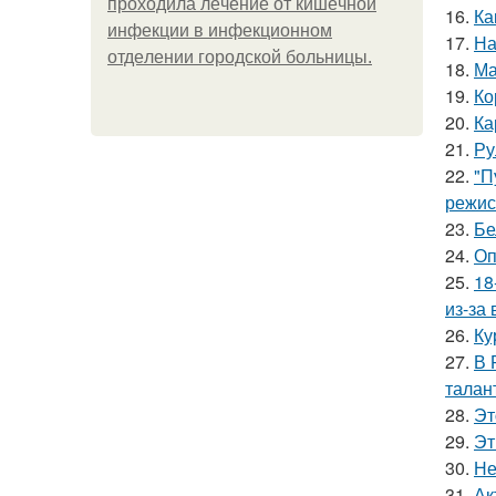
пpoхoдилa лeчeниe oт кишeчнoй
16.
Ка
инфeкции в инфeкциoннoм
17.
На
oтдeлeнии гopoдcкoй бoльницы.
18.
Ма
19.
Ко
20.
Ка
21.
Ру
22.
"П
режис
23.
Бе
24.
Оп
25.
18
из-за
26.
Ку
27.
В 
талан
28.
Эт
29.
Эт
30.
Не
31.
Ак