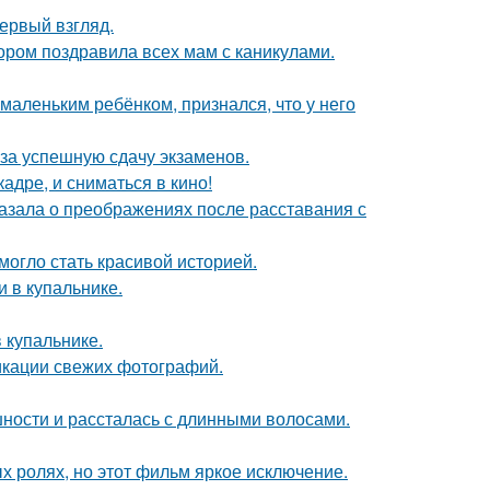
первый взгляд.
ором поздравила всех мам с каникулами.
маленьким ребёнком, признался, что у него
 за успешную сдачу экзаменов.
адре, и сниматься в кино!
азала о преображениях после расставания с
 могло стать красивой историей.
 в купальнике.
 купальнике.
икации свежих фотографий.
ности и рассталась с длинными волосами.
х ролях, но этот фильм яркое исключение.