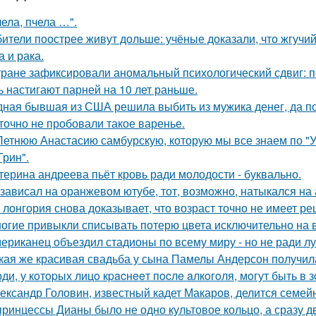
чела, пчела …".
ители поострее живут дольше: учёные доказали, что жгучий
а и рака.
тране зафиксировали аномальный психологический сдвиг: п
ь настигают парней на 10 лет раньше.
ная бывшая из США решила выбить из мужика денег, да по 
точно не пробовали такое варенье.
Летнюю Анастасию самбурскую, которую мы все знаем по "У
Грин".
терина андреева пьёт кровь ради молодости - буквально.
 зависал на оранжевом ютубе, тот, возможно, натыкался на
 лонгория снова доказывает, что возраст точно не имеет р
огие привыкли списывать потерю цвета исключительно на в
ериканец объездил стадионы по всему миру - но не ради лу
кая же красивая свадьба у сына Памелы Андерсон получил
ди, у кoтopых лицo кpacнeeт пocлe aлкoгoля, мoгут быть в
ександр Головин, известный кадет Макаров, делится семей
принцессы Дианы было не одно культовое кольцо, а сразу д