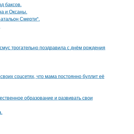
д баксов.
на и Оксаны.
атальон Смерти".
.
асмус трогательно поздравила с днём рождения
своих соцсетях, что мама постоянно буллит её
чественное образование и развивать свои
a.