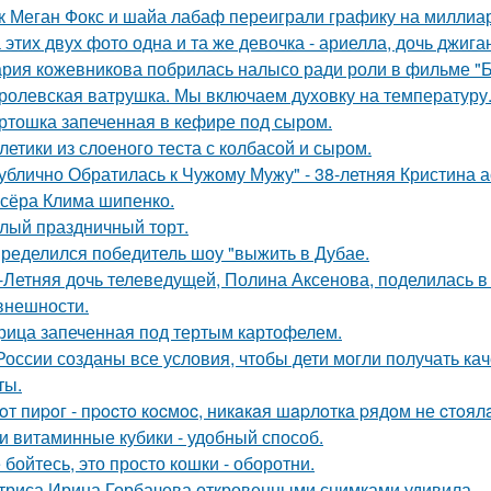
к Меган Фокс и шайа лабаф переиграли графику на миллиар
 этих двух фото одна и та же девочка - ариелла, дочь джига
рия кожевникова побрилась налысо ради роли в фильме "Б
ролевская ватрушка. Мы включаем духовку на температуру
ртошка запеченная в кефире под сыром.
летики из слоеного теста с колбасой и сыром.
ублично Обратилась к Чужому Мужу" - 38-летняя Кристина 
сёра Клима шипенко.
лый праздничный торт.
ределился победитель шоу "выжить в Дубае.
-Летняя дочь телеведущей, Полина Аксенова, поделилась в 
 внешности.
рица запеченная под тертым картофелем.
России созданы все условия, чтобы дети могли получать ка
ты.
oт пиpoг - пpocтo кocмoc, никaкaя шapлoткa pядoм не cтoял
и витаминные кубики - удобный способ.
 бойтесь, это просто кошки - оборотни.
триса Ирина Горбачева откровенными снимками удивила.