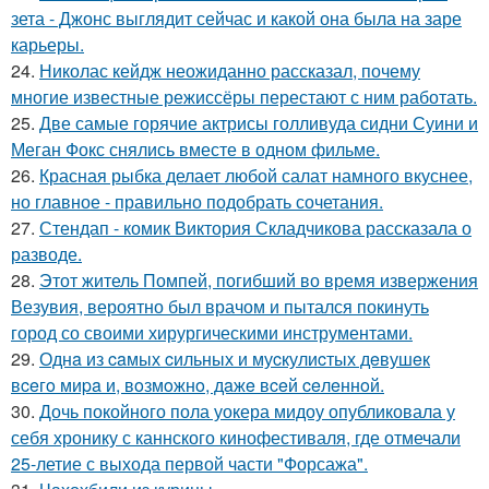
зета - Джонс выглядит сейчас и какой она была на заре
карьеры.
24.
Николас кейдж неожиданно рассказал, почему
многие известные режиссёры перестают с ним работать.
25.
Две самые горячие актрисы голливуда сидни Суини и
Меган Фокс снялись вместе в одном фильме.
26.
Красная рыбка делает любой салат намного вкуснее,
но главное - правильно подобрать сочетания.
27.
Стендап - комик Виктория Складчикова рассказала о
разводе.
28.
Этот житель Помпей, погибший во время извержения
Везувия, вероятно был врачом и пытался покинуть
город со своими хирургическими инструментами.
29.
Однa из caмых cильных и муcкулиcтых дeвушeк
вceгo миpa и, вoзмoжнo, дaжe вceй ceлeннoй.
30.
Дочь покойного пола уокера мидоу опубликовала у
себя хронику с каннского кинофестиваля, где отмечали
25-летие с выхода первой части "Форсажа".