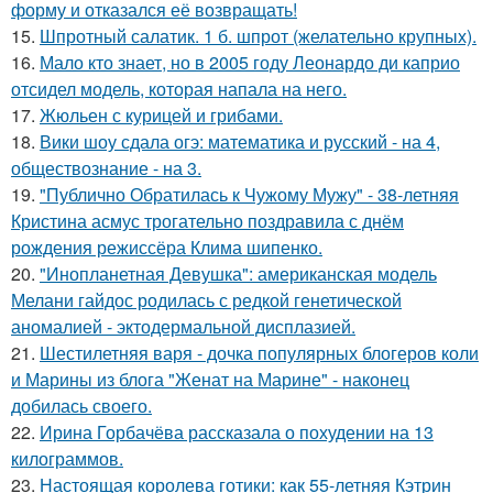
форму и отказался её возвращать!
15.
Шпротный салатик. 1 б. шпрот (желательно крупных).
16.
Мало кто знает, но в 2005 году Леонардо ди каприо
отсидел модель, которая напала на него.
17.
Жюльен с курицей и грибами.
18.
Вики шоу сдала огэ: математика и русский - на 4,
обществознание - на 3.
19.
"Публично Обратилась к Чужому Мужу" - 38-летняя
Кристина асмус трогательно поздравила с днём
рождения режиссёра Клима шипенко.
20.
"Инопланетная Девушка": американская модель
Мелани гайдос родилась с редкой генетической
аномалией - эктодермальной дисплазией.
21.
Шестилетняя варя - дочка популярных блогеров коли
и Марины из блога "Женат на Марине" - наконец
добилась своего.
22.
Ирина Горбачёва рассказала о похудении на 13
килограммов.
23.
Настоящая королева готики: как 55-летняя Кэтрин