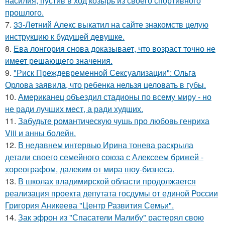
насилия, пустив в ход козырь из своего спортивного
прошлого.
7.
33-Летний Алекс выкатил на сайте знакомств целую
инструкцию к будущей девушке.
8.
Ева лонгория снова доказывает, что возраст точно не
имеет решающего значения.
9.
"Риск Преждевременной Сексуализации": Ольга
Орлова заявила, что ребенка нельзя целовать в губы.
10.
Американец объездил стадионы по всему миру - но
не ради лучших мест, а ради худших.
11.
Забудьте романтическую чушь про любовь генриха
Viii и анны болейн.
12.
В недавнем интервью Ирина тонева раскрыла
детали своего семейного союза с Алексеем брижей -
хореографом, далеким от мира шоу-бизнеса.
13.
В школах владимирской области продолжается
реализация проекта депутата госдумы от единой России
Григория Аникеева "Центр Развития Семьи".
14.
Зак эфрон из "Спасатели Малибу" растерял свою