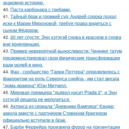
знакомую историю.
40.
Паста карбонара с грибами.
41.
Тайный брак и громкий суд: Андрей сорока подал
иски к Марии Мироновой, требуя права видеться с
сыном Фёдором.
42.
20 лет спустя: Энн хэтэуэй снова в красном и снова
вне конкуренции.
43.
Пример невероятной выносливости: Ченнинг татум
продемонстрировал свои физические трансформации
ради ролей в кино.
44.
Фан - сообщество "Гарри Поттера" определилось с
фаворитом на роль Северуса снейпа - им стал звезда
"дома дракона" Юэн Митчелл.
45.
Мировая премьера "дьявол носит Prada 2", и Энн
хэтэуэй решила не мелочиться.
46.
Актриса из сериала "Дневники Вампира" Кэндис
аккола вместе с партнером Стивеном Крюгером
официально вступили в брак.
47.
Барби Феррейра произвела фурор на презентации