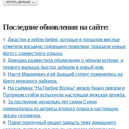
читать дальше →
Последние обновления на сайте:
1.
Джастин и хейли бибер, которые в прошлом месяце
отметили восьмую годовщину помолвки, показали новые
фото с совместного отдыха.
2.
Девушка разместила объявление о чёрном котёнке, и
первого малыша быстро забрали в новый дом.
3.
Настя Макаревич и её бывший супруг поженились на
борту круизного лайнера.
4.
На съёмках "На Гребне Волны" между Киану ривзом и
Патриком суэйзи вспыхнула настоящая мужская дружба.
5.
За последние несколько лет сидни Суини
превратилась из актрисы второго плана в настоящую
звезду голливуда.
6.
Павел прилучный решил закрыть тему домашнего