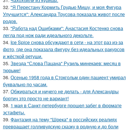
31.
Чахохбили из курицы.
32.
"Я Перестану Кормить Грудью Мишу, и моя Фигура
Улучшится": Александра Трусова показала живот после
родов.
33.
"Работа над Ошибками": Анастасия Костенко снова
легла под нож ради идеального декольте.
34.
Ice Spice снова обсуждают в сети - на этот раз из-за
фото, где она показала фигуру без идеальных ракурсов
и жёсткой ретуши.
35.
Звезда "Слова Пацана" Рузиль минекаев: месяц в
тюрьме!
36.
Осенью 1958 года в Стокгольм один пациент умирал
буквально по часам.
37.
Обжираться и ничего не делать - для Александры
бортич это просто не вариант!
38.
1 мая в Санкт-петербурге прошел забег в формате
эстафеты.
39.
Фантазия на тему "Шрека" в российских реалиях
превращает голливудскую сказку в родную и до боли