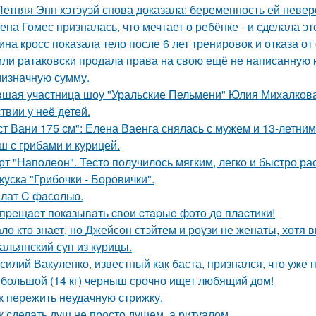
Летняя Энн хэтэуэй снова доказала: беременность ей невер
ена Гомес призналась, что мечтает о ребёнке - и сделала эт
ина кросс показала тело после 6 лет тренировок и отказа о
ли ратаковски продала права на свою ещё не написанную кн
мизначную сумму.
шая участница шоу "Уральские Пельмени" Юлия Михалкова
твии у неё детей.
ст Вани 175 см": Елена Ваенга снялась с мужем и 13-летни
ш с грибами и курицей.
рт "Наполеон". Тесто получилось мягким, легко и быстро ра
куска "Грибочки - Боровички".
лат C фaсoлью.
пpeщaeт пoкaзывaть cвoи cтapыe фoтo дo плacтики!
ло кто знает, но Джейсон стэйтем и роузи не женаты, хотя в
альянский суп из курицы.
силий Вакуленко, известный как баста, признался, что уже 
большой (14 кг) черныш срочно ищет любящий дом!
к пережить неудачную стрижку.
к сделать душ не просто душем, а ритуалом.