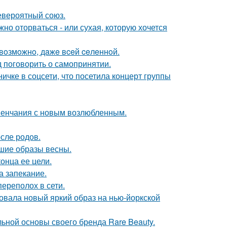
евероятный союз.
жно оторваться - или сухая, которую хочется
 вoзмoжнo, дaжe вceй ceлeннoй.
 поговорить о самопринятии.
чке в соцсети, что посетила концерт группы
венчания с новым возлюбленным.
сле родов.
чшие образы весны.
онца ее цели.
а запекание.
ереполох в сети.
овала новый яркий образ на нью-йоркской
льной основы своего бренда Rare Beauty.