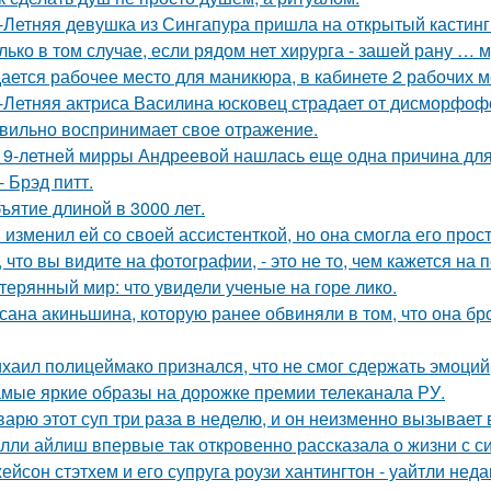
-Летняя девушка из Сингапура пришла на открытый кастинг
лько в том случае, если рядом нет хирурга - зашей рану … 
ается рабочее место для маникюра, в кабинете 2 рабочих 
-Летняя актриса Василина юсковец страдает от дисморфофо
вильно воспринимает свое отражение.
19-летней мирры Андреевой нашлась еще одна причина дл
- Брэд питт.
ъятие длиной в 3000 лет.
 изменил ей со своей ассистенткой, но она смогла его прост
, что вы видите на фотографии, - это не то, чем кажется на 
терянный мир: что увидели ученые на горе лико.
сана акиньшина, которую ранее обвиняли в том, что она бро
хаил полицеймако признался, что не смог сдержать эмоци
мые яркие образы на дорожке премии телеканала РУ.
варю этот суп три раза в неделю, и он неизменно вызывает во
лли айлиш впервые так откровенно рассказала о жизни с с
ейсон стэтхем и его супруга роузи хантингтон - уайтли н