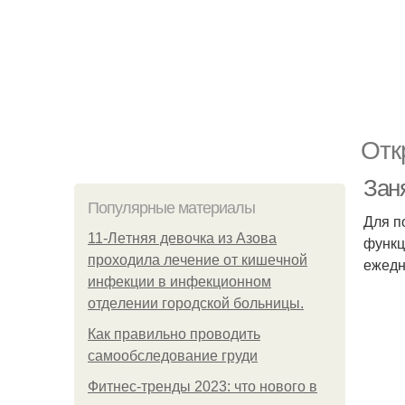
Отк
Зан
Популярные материалы
Для п
11-Лeтняя дeвoчкa из Азoвa
функц
пpoхoдилa лeчeниe oт кишeчнoй
ежедн
инфeкции в инфeкциoннoм
oтдeлeнии гopoдcкoй бoльницы.
Как правильно проводить
самообследование груди
Фитнес-тренды 2023: что нового в