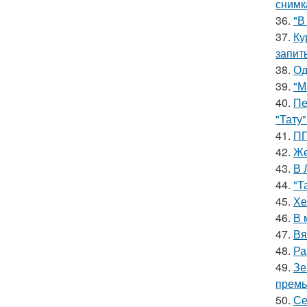
снимк
36.
"В
37.
Ку
запит
38.
Од
39.
"М
40.
Пе
"Тату"
41.
ПП
42.
Же
43.
В 
44.
"Т
45.
Хе
46.
В 
47.
Вя
48.
Ра
49.
Зе
премь
50.
Се