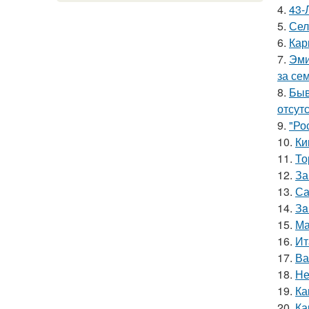
4.
43-
5.
Сел
6.
Кар
7.
Эми
за се
8.
Быв
отсутс
9.
"Ро
10.
Ки
11.
То
12.
За
13.
Са
14.
Зa
15.
Ма
16.
Ит
17.
Ва
18.
Не
19.
Ка
20.
Ка