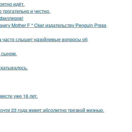
оятно идёт.
о трогательно и честно.
т филлеров!
игу Mother F * Cker издательству Penguin Press
 часто слышит назойливые вопросы об
м сыном.
скатывалось.
месте уже 16 лет.
почти 23 года живет абсолютно трезвой жизнью.