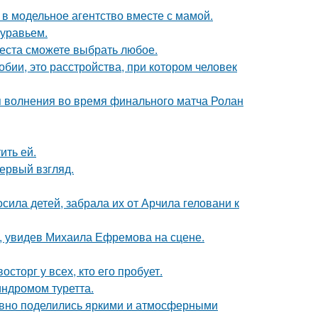
 в модельное агентство вместе с мамой.
муравьем.
места сможете выбрать любое.
бии, это расстройства, при котором человек
я волнения во время финального матча Ролан
ить ей.
первый взгляд.
сила детей, забрала их от Арчила геловани к
й, увидев Михаила Ефремова на сцене.
сторг у всех, кто его пробует.
индромом туретта.
едавно поделились яркими и атмосферными