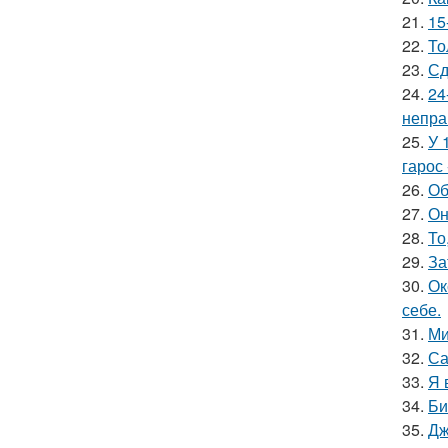
21.
15
22.
То
23.
Сд
24.
24
непра
25.
У 
гарос 
26.
Об
27.
Он
28.
То
29.
За
30.
Ок
себе.
31.
Ми
32.
Са
33.
Я 
34.
Би
35.
Дж