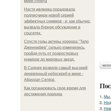
мире спорта
Настя ивлеева порадовала
подписчиков новой серией
эффектных снимков - и, как обычно,
вызвала бурное обсуждение в
соцсетях.
Спустя годы актеры хоррора "Тело
Дженнифер" сильно изменились,
пройдя путь от подростковых
кумиров до мировых звезд.
читат
В Сиднее возвели самый высокий
деревянный небоскреб в мире -
Atlassian Central.
Пос
Как организовать свое время для
достижения порядка
1.
Мы 
2.
Нед
3.
Нев