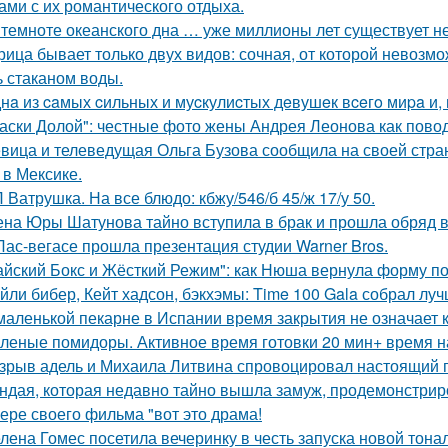
ами с их романтического отдыха.
 темноте океанского дна … уже миллионы лет существует н
рица бывает только двух видов: сочная, от которой невозмо
ь стаканом воды.
нa из caмых cильных и муcкулиcтых дeвушeк вceгo миpa и,
аски Долой": честные фото жены Андрея Леонова как повод
вица и телеведущая Ольга Бузова сообщила на своей страни
 в Мексике.
 Ватрушка. На все блюдо: кбжу/546/б 45/ж 17/у 50.
на Юры Шатунова тайно вступила в брак и прошла обряд 
Лас-вегасе прошла презентация студии Warner Bros.
айский Бокс и Жёсткий Режим": как Нюша вернула форму по
йли бибер, Кейт хадсон, бэкхэмы: Time 100 Gala собрал лу
маленькой пекарне в Испании время закрытия не означает к
леные помидоры. Активное время готовки 20 мин+ время н
зрыв адель и Михаила Литвина спровоцировал настоящий п
ндая, которая недавно тайно вышла замуж, продемонстрир
ере своего фильма "вот это драма!
лена Гомес посетила вечеринку в честь запуска новой тона