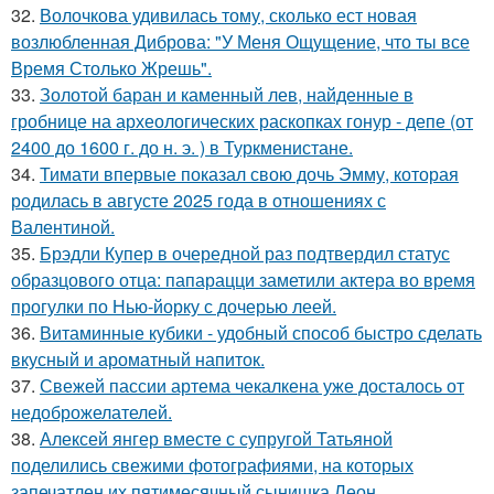
32.
Волочкова удивилась тому, сколько ест новая
возлюбленная Диброва: "У Меня Ощущение, что ты все
Время Столько Жрешь".
33.
Золотой баран и каменный лев, найденные в
гробнице на археологических раскопках гонур - депе (от
2400 до 1600 г. до н. э. ) в Туркменистане.
34.
Тимати впервые показал свою дочь Эмму, которая
родилась в августе 2025 года в отношениях с
Валентиной.
35.
Брэдли Купер в очередной раз подтвердил статус
образцового отца: папарацци заметили актера во время
прогулки по Нью-йорку с дочерью леей.
36.
Витаминные кубики - удобный способ быстро сделать
вкусный и ароматный напиток.
37.
Свежей пассии артема чекалкена уже досталось от
недоброжелателей.
38.
Алексей янгер вместе с супругой Татьяной
поделились свежими фотографиями, на которых
запечатлен их пятимесячный сынишка Леон.