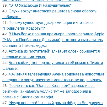
39.
"ЭТО Ужасающе И Разрушительно".
40.
Слухи вокруг анастасия решетова снова обороты
набирают.
41.
Почему существует дискриминация и что такое
"Привилегии Красоты"?
42.
В Нью-йорке прошла премьера нового сериала Apple
"У Марго Проблемы с Деньгами", в котором сыграли эль
фаннинг и Николь кидман.
43.
Актриса из "Мстителей" элизабет олсен собирается
впервые стать матерью.
44.
Брат кайли дженнер вступился за её роман с Тимоти
шаламе.
45.
43-Летняя телеведущая Алена водонаева новостями
о недавнем хирургическом вмешательстве поделилась.
46.
После того как "Острые Козырьки" взорвали все
рейтинги, аннабелль уоллис тут же заподозрили в
романе с Киллианом Мерфи.
47.
"Федю понесло! " - новый роман фёдора Бондарчука