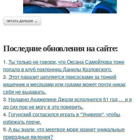
читать дальше →
Последние обновления на сайте:
1.
Ты только не говори, что Оксана Самойлова тоже
попала в клуб поклонниц Данилы Козловского.
2.
Этот паразит цепляется присосками за тонкий
кишечник и месяцами или годами может почти никак
себя не выдавать.
3.
Недавно Анджелине Джоли исполнился 51 год … и я
до сих пор не могу в это поверить.
4.
Гогунский согласился играть в "Универе", чтобы
избежать порчи.
5.
А вы знали, что мертвое море хранит уникальные
природные явления?