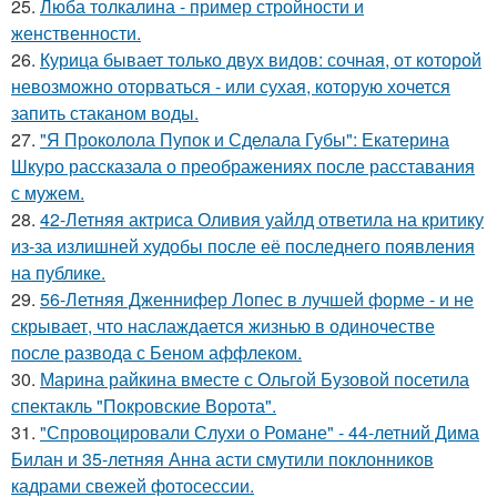
25.
Люба толкалина - пример стройности и
женственности.
26.
Курица бывает только двух видов: сочная, от которой
невозможно оторваться - или сухая, которую хочется
запить стаканом воды.
27.
"Я Проколола Пупок и Сделала Губы": Екатерина
Шкуро рассказала о преображениях после расставания
с мужем.
28.
42-Летняя актриса Оливия уайлд ответила на критику
из-за излишней худобы после её последнего появления
на публике.
29.
56-Летняя Дженнифер Лопес в лучшей форме - и не
скрывает, что наслаждается жизнью в одиночестве
после развода с Беном аффлеком.
30.
Марина райкина вместе с Ольгой Бузовой посетила
спектакль "Покровские Ворота".
31.
"Спровоцировали Слухи о Романе" - 44-летний Дима
Билан и 35-летняя Анна асти смутили поклонников
кадрами свежей фотосессии.