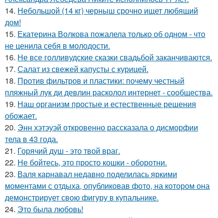
14.
Небольшой (14 кг) черныш срочно ищет любящий
дом!
15.
Екатерина Волкова пожалела только об одном - что
не ценила себя в молодости.
16.
Не все голливудские сказки свадьбой заканчиваются.
17.
Салат из свежей капусты с курицей.
18.
Против фильтров и пластики: почему честный
пляжный лук ди девлин расколол интернет - сообщества.
19.
Наш организм простые и естественные решения
обожает.
20.
Энн хэтэуэй откровенно рассказала о дисморфии
тела в 43 года.
21.
Горячий душ - это твой враг.
22.
Не бойтесь, это просто кошки - оборотни.
23.
Валя карнавал недавно поделилась яркими
моментами с отдыха, опубликовав фото, на котором она
демонстрирует свою фигуру в купальнике.
24.
Это была любовь!