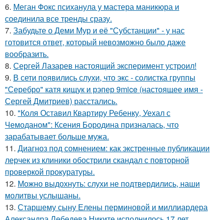
6.
Меган Фокс психанула у мастера маникюра и
соединила все тренды сразу.
7.
Забудьте о Деми Мур и её "Субстанции" - у нас
готовится ответ, который невозможно было даже
вообразить.
8.
Сергей Лазарев настоящий эксперимент устроил!
9.
В сети появились слухи, что экс - солистка группы
"Серебро" катя кищук и рэпер 9mice (настоящее имя -
Сергей Дмитриев) расстались.
10.
"Коля Оставил Квартиру Ребенку, Уехал с
Чемоданом": Ксения Бородина призналась, что
зарабатывает больше мужа.
11.
Диагноз под сомнением: как экстренные публикации
лерчек из клиники обострили скандал с повторной
проверкой прокуратуры.
12.
Можно выдохнуть: слухи не подтвердились, наши
молитвы услышаны.
13.
Старшему сыну Елены перминовой и миллиардера
Александра Лебедева Никите исполнилось 17 лет.