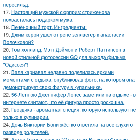
пересильд.
17.
Настоящий мужской сюрприз: стриженова
похвасталась подарком мужа.
18.
Печёночный торт. Ингредиенты:
19.
Джим керри ушел от рене зеллвегер к анастасии
Волочковой?
20.
Том холланд, Мэтт Дэймон и Роберт Паттинсон в
новой стильной фотосессии GQ для выхода фильма
"Одиссея"!
21.
Валя карнавал недавно поделилась яркими
моментами с отдыха, опубликовав фото, на котором она
демонстрирует свою фигуру в купальнике.
22.
56-Летнюю Дженнифер Лопес заметили на отдыхе - в
интернете считают, что её фигура просто роскошна.
23.
Гвоздика - ароматная специя, которую используют не
только в кулинарии.
24.
Дочь Виктории Бони жёстко ответила на все слухи о
разводе родителей.
25.
Антон Гусев с новым "Открытым Взглядом" после