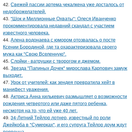
42.
Свежей пассии артема чекалкена уже досталось от
недоброжелателей.
43.
"Шок и Миллионные Охваты": Олеся Иванченко
прокомментировала недавний скандал с участием
известного человека.
44.
Алена водонаева с юмором отозвалась о посте
Ксении Бородиной, где та охарактеризовала своего
мужа как "Свою Вселенную".
45.
Слойки - ватрушки с творогом и джемом.
46.
Звезда "Папиных Дочек" мирослава Карпович замуж
выходит.
47.
Урок от учителей: как зендея превратила хейт в
манифест уважения.
48.
Актриса Анна хилькевич размышляет о возможности
рождения четвертого или даже пятого ребенка,
несмотря на то, что ей уже 40 лет.
49.
34-Летний Тейлор лотнер, известный по роли
Джейкоба в "Сумерках", и его супруга Тейлор доум ждут
первенца.