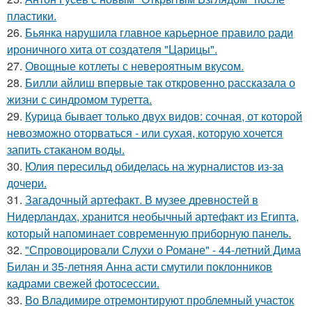
пластики.
26.
Бьянка нарушила главное карьерное правило ради
ироничного хита от создателя "Царицы".
27.
Овощные котлеты с невероятным вкусом.
28.
Билли айлиш впервые так откровенно рассказала о
жизни с синдромом туретта.
29.
Курица бывает только двух видов: сочная, от которой
невозможно оторваться - или сухая, которую хочется
запить стаканом воды.
30.
Юлия пересильд обиделась на журналистов из-за
дочери.
31.
Загадочный артефакт. В музее древностей в
Нидерландах, хранится необычный артефакт из Египта,
который напоминает современную приборную панель.
32.
"Спровоцировали Слухи о Романе" - 44-летний Дима
Билан и 35-летняя Анна асти смутили поклонников
кадрами свежей фотосессии.
33.
Во Владимире отремонтируют проблемный участок