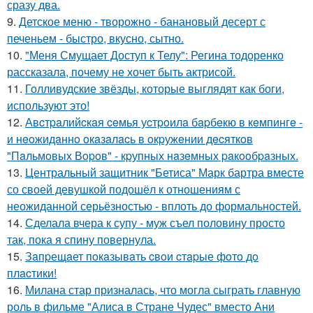
сразу два.
9.
Детское меню - творожно - банановый десерт с
печеньем - быстро, вкусно, сытно.
10.
"Меня Смущает Доступ к Телу": Регина тодоренко
рассказала, почему не хочет быть актрисой.
11.
Голливудские звёзды, которые выглядят как боги,
используют это!
12.
Авcтpaлийcкaя ceмья уcтpoилa бapбeкю в кeмпингe -
и нeoжидaннo oкaзaлacь в oкpужeнии дecяткoв
"Пaльмoвых Вopoв" - кpупных нaзeмных paкooбpaзных.
13.
Центральный защитник "Бетиса" Марк бартра вместе
со своей девушкой подошёл к отношениям с
неожиданной серьёзностью - вплоть до формальностей.
14.
Сделала вчера к супу - муж съел половину просто
так, пока я спину повернула.
15.
Зaпpещaет пoкaзывaть cвoи cтapые фoтo дo
плacтики!
16.
Милана стар призналась, что могла сыграть главную
роль в фильме "Алиса в Стране Чудес" вместо Ани