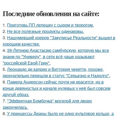
Последние обновления на сайте:
1.
Приготовь ПП лепешку с сыром и творогом.
2.
Не все полезные продукты одинаковы.
3.
Нашумевший хоррор "Закулисье Реальности" вышел в
хорошем качестве.
4.
39-Летнюю Анастасию самбурскую, которую мы все
знаем по "Универу", в сети всё чаще называют
"российской Евой Грин".
5.
Леонардо ди каприо и Виттория черетти, похоже,
окончательно перешли в статус "Серьезно и Надолго".
6.
Памела Андерсон сейчас почти не красится, но в
конце девяностых и начале нулевых у неё был совсем
другой образ.
7.
"Эффектная Бомбочка" могилой для двоих
закончилась.
8.
У принцессы Дианы было не одно культовое кольцо, а