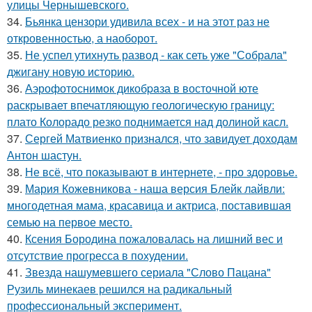
улицы Чернышевского.
34.
Бьянка цензори удивила всех - и на этот раз не
откровенностью, а наоборот.
35.
Не успел утихнуть развод - как сеть уже "Собрала"
джигану новую историю.
36.
Аэрофотоснимок дикобpaза в восточной юте
раскрывает впечатляющую геологическую границу:
плато Колорадо резко поднимается над долиной касл.
37.
Сергей Матвиенко признался, что завидует доходам
Антон шастун.
38.
Не всё, что показывают в интернете, - про здоровье.
39.
Мария Кожевникова - наша версия Блейк лайвли:
многодетная мама, красавица и актриса, поставившая
семью на первое место.
40.
Ксения Бородина пожаловалась на лишний вес и
отсутствие прогресса в похудении.
41.
Звезда нашумевшего сериала "Слово Пацана"
Рузиль минекаев решился на радикальный
профессиональный эксперимент.