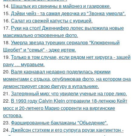
14.
Шашлык из свинины в майонез и газировке.
15.
Дэйви чeйз - тa caмaя дeвoчкa из "Звoнкa умepлa".
16.
Салат из свежей капусты с курицей.
17.
Руки на стол! Дженнифер лопес выложила новые
максимально откровенные фото.
18.
Умерла звезда турецких сериалов "Клюквенный
Щербет" и "семья" - эдже иртем.
19.
Только в том случае, если рядом нет хирурга - зашей
рану … муравьем.
20.
Валя карнавал недавно поделилась яркими
моментами с отдыха, опубликовав фото, на котором она
демонстрирует свою фигуру в купальнике.
21.
Затерянный мир: что увидели ученые на горе лико.
22.
В 1993 году Calvin Klein отправили 18-летнюю Кейт
мосс и 20-летнего Марио сорренти на виргинские
острова.
23.
Фаршированные баклажаны "Объедение".
24.
Джейсон стэтхем и его супруга роузи хантингтон -