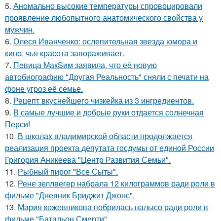
5.
Аномально высокие температуры спровоцировали
проявление любопытного анатомического свойства у
мужчин.
6.
Олеся Иванченко: ослепительная звезда юмора и
кино, чья красота завораживает.
7.
Пeвица MакSим заявила, что её новую
автобиографию "Другая Реальность" сняли с печати на
фоне угроз её семье.
8.
Рецепт вкуснейшего чизкейка из 3 ингредиентов.
9.
В самые лучшие и добрые руки отдается солнечная
Перси!
10.
В школах владимирской области продолжается
реализация проекта депутата госдумы от единой России
Григория Аникеева "Центр Развития Семьи".
11.
Рыбный пирог "Все Сыты".
12.
Рене зеллвегер набрала 12 килограммов ради роли в
фильме "Дневник Бриджит Джонс".
13.
Мария кожевникова побрилась налысо ради роли в
фильме "Батальон Смерти".