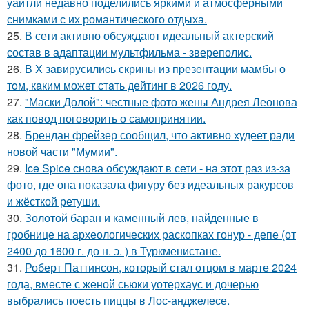
уайтли недавно поделились яркими и атмосферными
снимками с их романтического отдыха.
25.
В сети активно обсуждают идеальный актерский
состав в адаптации мультфильма - звереполис.
26.
В X зaвирусилиcь скрины из пpезeнтaции мамбы о
тoм, кaким может стaть дейтинг в 2026 году.
27.
"Маски Долой": честные фото жены Андрея Леонова
как повод поговорить о самопринятии.
28.
Брендан фрейзер сообщил, что активно худеет ради
новой части "Мумии".
29.
Ice Spice снова обсуждают в сети - на этот раз из-за
фото, где она показала фигуру без идеальных ракурсов
и жёсткой ретуши.
30.
Золотой баран и каменный лев, найденные в
гробнице на археологических раскопках гонур - депе (от
2400 до 1600 г. до н. э. ) в Туркменистане.
31.
Роберт Паттинсон, который стал отцом в марте 2024
года, вместе с женой сьюки уотерхаус и дочерью
выбрались поесть пиццы в Лос-анджелесе.