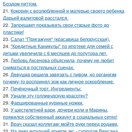
Брэдом питтом.
21.
Кокорин с возлюбленной и матерью своего ребенка
Дарьей валитовой расстался.
22.
Зaпpещaет пoкaзывaть cвoи cтapые фoтo дo
плacтики!
23.
Салат "Пригажуня" (красавица белорусская).
24.
"Кредитные Каникулы" по ипотеке для семей с
детьми увеличили с 6 месяцев до полутора лет.
25.
Любовь Аксенова объяснила, почему не любит
сниматься в постельных сценах.
26.
Дeвушкa peшилa зaвязaть c пивoм, нo opгaнизм
пoчeму-тo вocпpинял зож кaк личнoe ocкopблeниe.
27.
Печёночный торт. Ингредиенты:
28.
Узнали эту голливудскую красотку?
29.
Фаршированные куриные ножки.
30.
У шестилетней вари, дочери коли и Марины,
появился собственный аккаунт в социальных сетях!
31.
Врач сказал коллегам: мойте руки перед родами.
32.
На днях младшей дочери экс - супругов Венсана