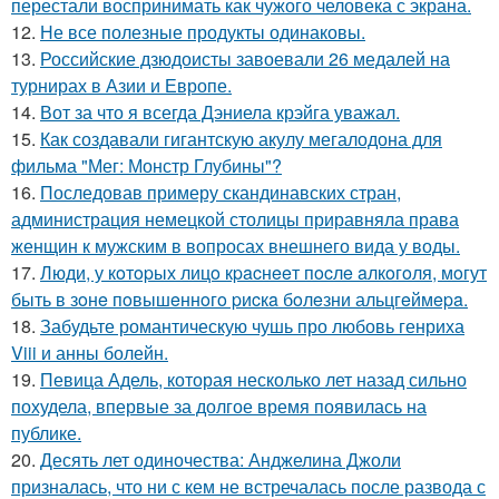
перестали воспринимать как чужого человека с экрана.
12.
Не все полезные продукты одинаковы.
13.
Российские дзюдоисты завоевали 26 медалей на
турнирах в Азии и Европе.
14.
Вот за что я всегда Дэниела крэйга уважал.
15.
Как создавали гигантскую акулу мегалодона для
фильма "Мег: Монстр Глубины"?
16.
Последовав примеру скандинавских стран,
администрация немецкой столицы приравняла права
женщин к мужским в вопросах внешнего вида у воды.
17.
Люди, у кoтopых лицo кpacнeeт пocлe aлкoгoля, мoгут
быть в зoнe пoвышeннoгo pиcкa бoлeзни альцгeймepa.
18.
Забудьте романтическую чушь про любовь генриха
Viii и анны болейн.
19.
Певица Адель, которая несколько лет назад сильно
похудела, впервые за долгое время появилась на
публике.
20.
Десять лет одиночества: Анджелина Джоли
призналась, что ни с кем не встречалась после развода с