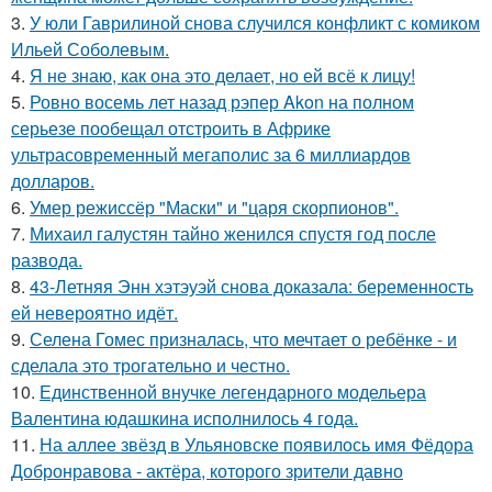
3.
У юли Гаврилиной снова случился конфликт с комиком
Ильей Соболевым.
4.
Я не знаю, как она это делает, но ей всё к лицу!
5.
Ровно восемь лет назад рэпер Akon на полном
серьезе пообещал отстроить в Африке
ультрасовременный мегаполис за 6 миллиардов
долларов.
6.
Умер режиссёр "Маски" и "царя скорпионов".
7.
Михаил галустян тайно женился спустя год после
развода.
8.
43-Летняя Энн хэтэуэй снова доказала: беременность
ей невероятно идёт.
9.
Селена Гомес призналась, что мечтает о ребёнке - и
сделала это трогательно и честно.
10.
Единственной внучке легендарного модельера
Валентина юдашкина исполнилось 4 года.
11.
На аллее звёзд в Ульяновске появилось имя Фёдора
Добронравова - актёра, которого зрители давно