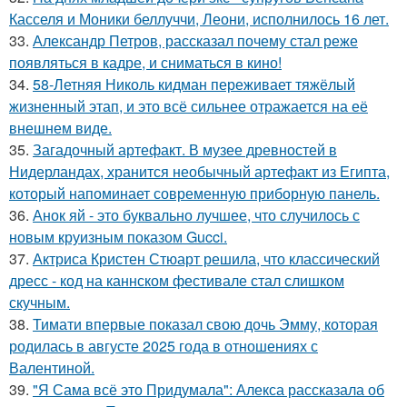
Касселя и Моники беллуччи, Леони, исполнилось 16 лет.
33.
Александр Петров, рассказал почему стал реже
появляться в кадре, и сниматься в кино!
34.
58-Летняя Николь кидман переживает тяжёлый
жизненный этап, и это всё сильнее отражается на её
внешнем виде.
35.
Загадочный артефакт. В музее древностей в
Нидерландах, хранится необычный артефакт из Египта,
который напоминает современную приборную панель.
36.
Анок яй - это буквально лучшее, что случилось с
новым круизным показом Gucci.
37.
Актриса Кристен Стюарт решила, что классический
дресс - код на каннском фестивале стал слишком
скучным.
38.
Тимати впервые показал свою дочь Эмму, которая
родилась в августе 2025 года в отношениях с
Валентиной.
39.
"Я Сама всё это Придумала": Алекса рассказала об