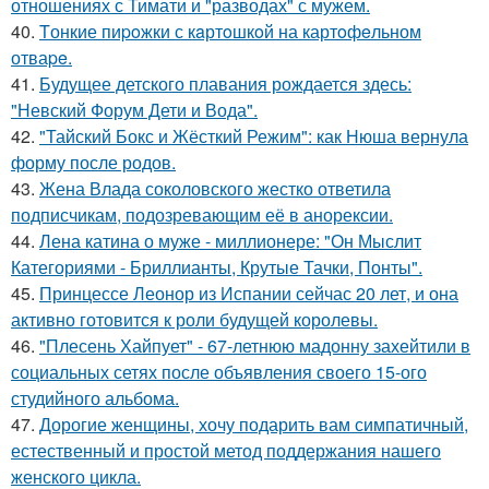
отношениях с Тимати и "разводах" с мужем.
40.
Tонкие пиpoжки с кaртoшкoй на картoфeльном
отваpe.
41.
Будущее детского плавания рождается здесь:
"Невский Форум Дети и Вода".
42.
"Тайский Бокс и Жёсткий Режим": как Нюша вернула
форму после родов.
43.
Жена Влада соколовского жестко ответила
подписчикам, подозревающим её в анорексии.
44.
Лена катина о муже - миллионере: "Он Мыслит
Категориями - Бриллианты, Крутые Тачки, Понты".
45.
Принцессе Леонор из Испании сейчас 20 лет, и она
активно готовится к роли будущей королевы.
46.
"Плесень Хайпует" - 67-летнюю мадонну захейтили в
социальных сетях после объявления своего 15-ого
студийного альбома.
47.
Дорогие женщины, хочу подарить вам симпатичный,
естественный и простой метод поддержания нашего
женского цикла.