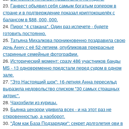
23.
Ганвест объявил себя самым богатым рэпером в
стране и в подтверждение показал криптокошелёк с
балансом в $88, 000, 000.
24.
Пирог "4 стaкана". Один раз испечете - будете
готовить постоянно.
25.
Татьяна Михалкова проникновенно поздравила свою
дочь Анну с её 52-летием, опубликовав прекрасные
старинные семейные фотографии.
26.
Исторический момент: сразу 486 участников банды
MS - 13 одновременно предстали перед судом в одном
зале.
27.
"Это Настоящий шок": 16-летняя Анна пересильд
выразила недовольство списком "30 самых страшных
актрис".
28.
Чахохбили из курицы.
29.
Бьянка цензори удивила всех - и на этот раз не
откровенностью, а наоборот.
30.
"Дом как База Подзарядки": секрет долголетия ови в