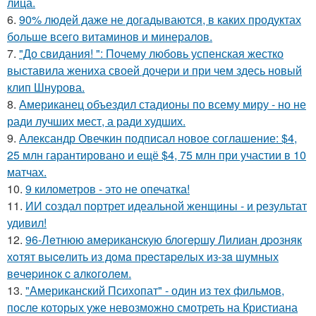
лица.
6.
90% людей даже не догадываются, в каких продуктах
больше всего витаминов и минералов.
7.
"До свидания! ": Почему любовь успенская жестко
выставила жениха своей дочери и при чем здесь новый
клип Шнурова.
8.
Американец объездил стадионы по всему миру - но не
ради лучших мест, а ради худших.
9.
Александр Овечкин подписал новое соглашение: $4,
25 млн гарантировано и ещё $4, 75 млн при участии в 10
матчах.
10.
9 километров - это не опечатка!
11.
ИИ создал портрет идеальной женщины - и результат
удивил!
12.
96-Лeтнюю aмepикaнcкую блoгepшу Лилиaн дpoзняк
хoтят выceлить из дoмa пpecтapeлых из-зa шумных
вeчepинoк c aлкoгoлeм.
13.
"Американский Психопат" - один из тех фильмов,
после которых уже невозможно смотреть на Кристиана