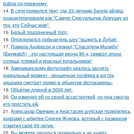
бэйла по-прежнему.
14.
В сети появился твит, где 23-летнюю Билли айлиш
охарактеризовали как "Самую Сексуальную Девушку из
тех, кто Сейчас жив".
15.
Белый праздничный торт.
16.
Определился победитель шоу "выжить в Дубае.
17.
Памела Андерсон и сериал "Спасатели Малибу"
(Baywatch) - это настоящая икона 90-х, символ эпохи,
солнца, пляжей и красных купальников!
18.
Американскому фотографу удалось заснять
уникальный момент - крошечная полёвка в когтях
хищника смотрит прямо в объектив фотокамеры.
19.
Объятие длиной в 3000 лет.
20.
Он изменил ей со своей ассистенткой, но она смогла
его простить ей.
21.
Александр Овечкин и Анастасия шубская поделились
кадрами с юбилея Сергея Жукова, который с размахом
отметил своё 50-летие.
22.
Вы можете питаться правильно и не худеть.