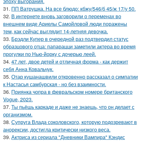
эпоху выгорания.
31.
ПП Ватрушка. На все блюдо: кбжу/546/б 45/ж 17/у 50.
32.
В интернете вновь заговорили о переменах во
внешнем виде Ариелы Самойловой люди поражены
тем, как сейчас выглядит 14-летняя девочка.
33.
Брэдли Купер в очередной раз подтвердил статус
образцового отца: папарацци заметили актера во время
прогулки по Нью-йорку с дочерью леей.
34.
47 лет, двое детей и отличная форма - как держит
себя Анна Ковальчук.
35.
Отар кушанашвили откровенно рассказал о симпатии
к Настасья самбурская - но без взаимности.
36.
Приянка чопра в февральском номере британского
Vogue, 2023.
37.
Ты пьёшь каркаде и даже не знаешь, что он делает с
организмом.
38.
Супруга Влада соколовского, которую подозревают в
анорексии, достигла критически низкого веса.
39.
Актриса из сериала "Дневники Вампира" Кэндис