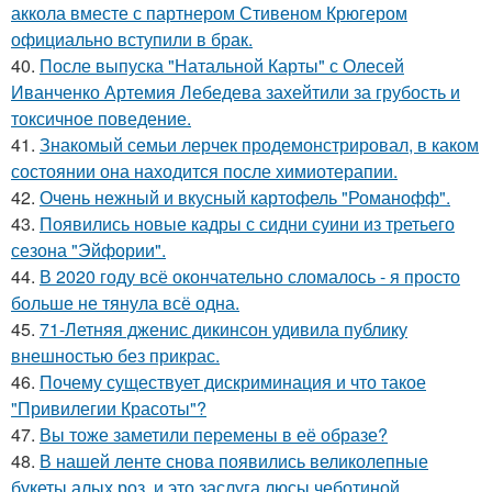
аккола вместе с партнером Стивеном Крюгером
официально вступили в брак.
40.
После выпуска "Натальной Карты" с Олесей
Иванченко Артемия Лебедева захейтили за грубость и
токсичное поведение.
41.
Знакомый семьи лерчек продемонстрировал, в каком
состоянии она находится после химиотерапии.
42.
Очень нежный и вкусный картофель "Романофф".
43.
Появились новые кадры с сидни суини из третьего
сезона "Эйфории".
44.
В 2020 году всё окончательно сломалось - я просто
больше не тянула всё одна.
45.
71-Летняя дженис дикинсон удивила публику
внешностью без прикрас.
46.
Почему существует дискриминация и что такое
"Привилегии Красоты"?
47.
Вы тоже заметили перемены в её образе?
48.
В нашей ленте снова появились великолепные
букеты алых роз, и это заслуга люсы чеботиной.