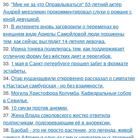
30.
"Мне не за что Оправдываться" 53-летний актёр
Андрей мерзликин прокомментировал слухи о романе с
юной девушкой.
31.
В интернете вновь заговорили о переменах во
внешнем виде Ариелы Самойловой люди поражены
тем, как сейчас выглядит 14-летняя девочка.
32.
Ирина тонева поделилась тем, как поддерживает
отличную форму без жёстких диет и перегибов.
33.
1 мая в Санкт-петербурге прошел забег в формате
эстафеты.
34.
Отар кушанашвили откровенно рассказал о симпатии
к Настасья самбурская - но без взаимности.
35.
Могила Христофора Колумба, Кафедральныи собор
в Севилье.
36.
10 смузи против анемии.
37.
Жена Влада соколовского жестко ответила
подписчикам, подозревающим её в анорексии.
38.
Баобаб - это не просто растение, это легенда, живой
символ Африки и одно из самых удивительных творений