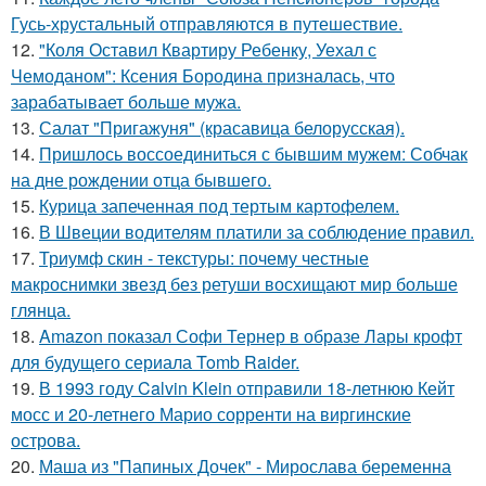
Гусь-хрустальный отправляются в путешествие.
12.
"Коля Оставил Квартиру Ребенку, Уехал с
Чемоданом": Ксения Бородина призналась, что
зарабатывает больше мужа.
13.
Салат "Пригажуня" (красавица белорусская).
14.
Пришлось воссоединиться с бывшим мужем: Собчак
на дне рождении отца бывшего.
15.
Курица запеченная под тертым картофелем.
16.
В Швеции водителям платили за соблюдение правил.
17.
Триумф скин - текстуры: почему честные
макроснимки звезд без ретуши восхищают мир больше
глянца.
18.
Amazon показал Софи Тернер в образе Лары крофт
для будущего сериала Tomb Raider.
19.
В 1993 году Calvin Klein отправили 18-летнюю Кейт
мосс и 20-летнего Марио сорренти на виргинские
острова.
20.
Маша из "Папиных Дочек" - Мирослава беременна