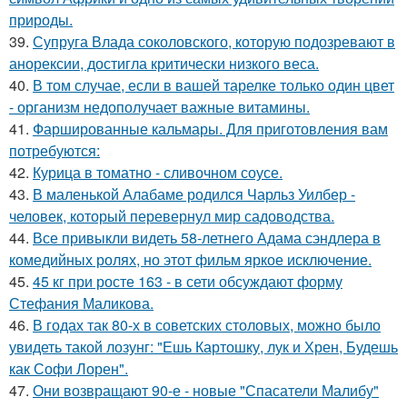
природы.
39.
Супруга Влада соколовского, которую подозревают в
анорексии, достигла критически низкого веса.
40.
В том случае, если в вашей тарелке только один цвет
- организм недополучает важные витамины.
41.
Фаршированные кальмары. Для приготовления вам
потребуются:
42.
Курица в томатно - сливочном соусе.
43.
В маленькой Алабаме родился Чарльз Уилбер -
человек, который перевернул мир садоводства.
44.
Все привыкли видеть 58-летнего Адама сэндлера в
комедийных ролях, но этот фильм яркое исключение.
45.
45 кг при росте 163 - в сети обсуждают форму
Стефания Маликова.
46.
В годах так 80-х в советских столовых, можно было
увидеть такой лозунг: "Ешь Картошку, лук и Хрен, Будешь
как Софи Лорен".
47.
Они возвращают 90-е - новые "Спасатели Малибу"