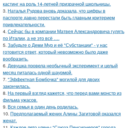
кастинг на роль 14-летней призрачной школьницы.
3.
Наталья Рудова вновь доказала, что цифры в
паспорте давно перестали быть главным критерием
привлекательности.
4.
Сейчас бы в компании Матвея Александровича гулять
по Италии, а не это всё ….
5.
Забудьте о Деми Мур и её "Субстанции" - у нас
готовится ответ, который невозможно было даже
вообразить.
6.
Девушка провела необычный эксперимент и целый
месяц питалась одной шаурмой.
7.
"Эффектная Бомбочка" могилой для двоих
закончилась.
8.
На первый взгляд кажется, что перед вами монстр из
фильма ужасов.
9.
Вся семья в один день родилась.
10.
Предполагаемый жених Алины Загитовой оказался
женат.
11.
Каждое лето члены "Союза Пенсионеров" города