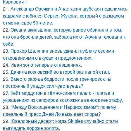
Карпович -!
21.
Александр Овечкин и Анастасия шубская поделились
кадрами с юбилея Сергея Жукова, который с размахом
отметил своё 50-летие.
22.
Оксана акиньшина, которую ранее обвиняли в том,
что она бросила детей, забрала их от Арчила геловани к
себе.
23.
Прохор Шаляпин вновь удивил публику своими
откровениями о вкусах и предпочтениях.
24.
Иван золо теперь в отношениях.
25.
Данила козловский во второй раз папой стал.
26.
Вместо заряда бодрости после тренировок ты
постоянный упадок сил чувствуешь?
27.
Кейт миддлтон в тёмно-синем пальто - платье и
украшениях из сапфиров возложила венок к кенотафу.
28.
"Между Восхищением и Нарциссизмом": почему
идеальный пресс Джей Ло вызывает споры?
29.
Ювелирный десерт: когда Skittles случайно стали
выглядеть дороже золота.