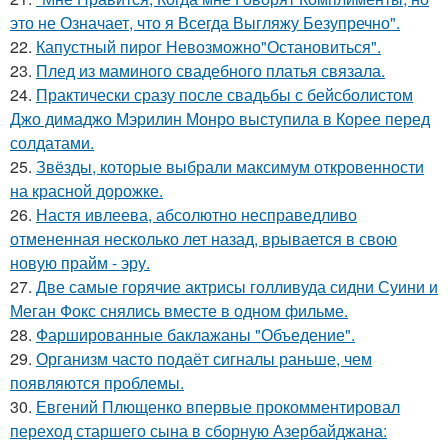
это не Означает, что я Всегда Выгляжу Безупречно".
22.
Капустный пирог Невозможно"Остановиться".
23.
Плед из маминого свадебного платья связала.
24.
Практически сразу после свадьбы с бейсболистом
Джо димаджо Мэрилин Монро выступила в Корее перед
солдатами.
25.
Звёзды, которые выбрали максимум откровенности
на красной дорожке.
26.
Настя ивлеева, абсолютно несправедливо
отмененная несколько лет назад, врывается в свою
новую прайм - эру.
27.
Две самые горячие актрисы голливуда сидни Суини и
Меган Фокс снялись вместе в одном фильме.
28.
Фаршированные баклажаны "Объедение".
29.
Организм часто подаёт сигналы раньше, чем
появляются проблемы.
30.
Евгений Плющенко впервые прокомментировал
переход старшего сына в сборную Азербайджана: