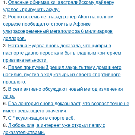
1.
Опасные обнимашки: австралийскому дайверу
удалось приручить акулу.
2.
Ровно восемь лет назад рэпер Akon на полном
серьезе пообещал отстроить в Африке
ультрасовременный мегаполис за 6 миллиардов
долларов.
3.
Наталья Рудова вновь доказала, что цифры в
паспорте давно перестали быть главным критерием
привлекательности.
4.
Павел прилучный решил закрыть тему домашнего
насилия, пустив в ход козырь из своего спортивного
прошлого.
5.
В сети активно обсуждают новый метод изменения
лица.
6.
Ева лонгория снова доказывает, что возраст точно не
имеет решающего значения.
7.
С * ксуализация в спорте всё.
8.
Любовь зла, а интернет уже открыл папку с
доказательствами.