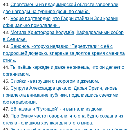
40.
Спортсмены из владимирской области завоевали
две награды на турнире фсин по самбо.
41.
Vogue подтвердил, что Гарри стайлз и Зои кравиц
официально помолвлены.
42.
Могила Христофора Колумба, Кафедральныи собор
в Севилье.
43.
Бейонсе, которую недавно "Перепутали" с её с
подросшей дочерью, впервые за долгое время сменила
стиль.
44.
Ты пьёшь каркаде и даже не знаешь, что он делает с
организмом.
45.
Слойки - ватрушки с творогом и джемом.
46.
Супруга Александра цекало, Дарья Эрвин, вновь
привлекла внимание публики, поделившись свежими
фотографиями.
47.
Её назвали "Гулящей" - и выгнали из дома.
48.
Про Элизу часто говорили, что она будто создана из
стекла - слишком хрупкая для этого мира.
49.
Энн хэтэуэй изменила стандарты красоты на съёмках