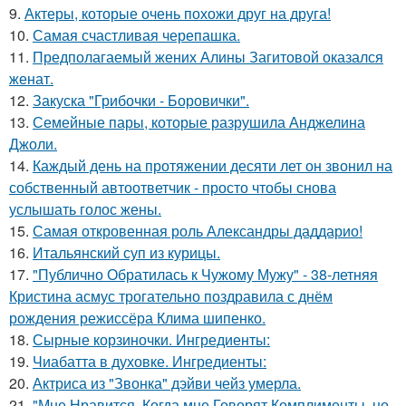
9.
Актеры, которые очень похожи друг на друга!
10.
Самая счастливая черепашка.
11.
Предполагаемый жених Алины Загитовой оказался
женат.
12.
Закуска "Грибочки - Боровички".
13.
Семейные пары, которые разрушила Анджелина
Джоли.
14.
Каждый день на протяжении десяти лет он звонил на
собственный автоответчик - просто чтобы снова
услышать голос жены.
15.
Самая откровенная роль Александры даддарио!
16.
Итальянский суп из курицы.
17.
"Публично Обратилась к Чужому Мужу" - 38-летняя
Кристина асмус трогательно поздравила с днём
рождения режиссёра Клима шипенко.
18.
Сырные корзиночки. Ингредиенты:
19.
Чиабатта в духовке. Ингредиенты:
20.
Актриса из "Звонка" дэйви чейз умерла.
21.
"Мне Нравится, Когда мне Говорят Комплименты, но