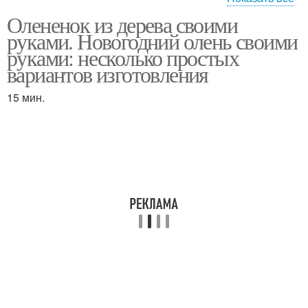
Олененок из дерева своими
Олени из дерева
Олень из шишек
руками. Новогодний олень своими
руками: несколько простых
вариантов изготовления
15 мин.
Олень на новый год