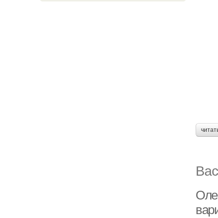
читат
Вас
Оле
вар