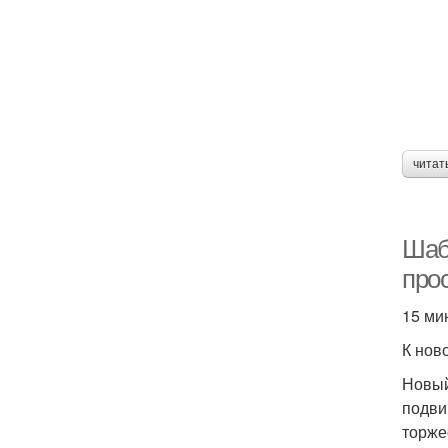
читат
Шаб
про
15 ми
К нов
Новый
подви
торже