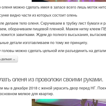
о оленя можно сделать имея в запасе всего лишь моток нит
сунке видно части из которых состоит олень
ле делаем тело оленя. Скручиваем в трубку лист бумаги и
аем, оборачиваем пищевой пленкой. Мажем нитку клеем ПВА
 ложится завитками. Ждем до полного высыхания, вытаски
ьные детали изготавливаем по тому же принципу.
 головы можно сделать цельной или разъединить на детали
ь дальше →
лать оленя из проволоки своими руками.
и мы в декабре 2018 с женой украсить двор перед НГ. Поех
 основном мелкое для квартир.