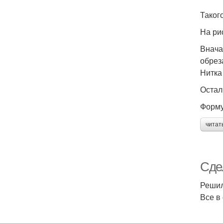
Таког
На ри
Внача
обрез
Нитка
Остал
Форму
читат
Сде
Решил
Все в