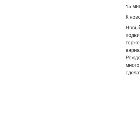
15 ми
К нов
Новый
подви
торже
вариа
Рожде
много
сдела