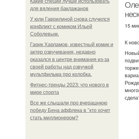
Какие специи лучше использовать
Оле
для вяления баклажанов
нес
У юли Гаврилиной снова случился
15 ми
конфликт с комиком Ильей
Соболевым.
К нов
Гарик Харламов, известный комик и
актер озвучивания, недавно
Новый
оказался в центре внимания из-за
подви
своей работы над озвучкой
торже
мультфильма про колобка.
вариа
Рожде
Фитнес-тренды 2023: что нового в
много
мире спорта
сдела
Все же слышали про вчерашнюю
победу Бена аффлека в "кто хочет
стать миллионером?