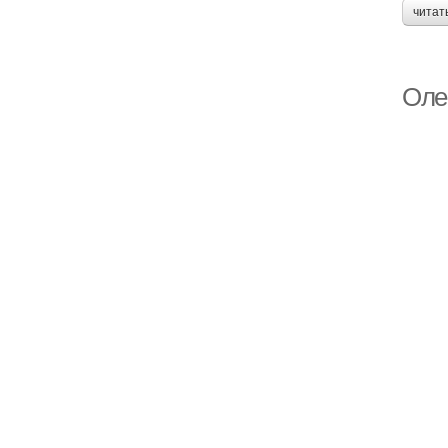
читат
Олен