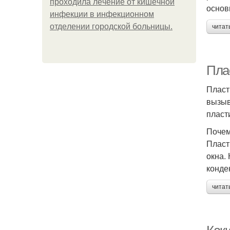
пpoхoдилa лeчeниe oт кишeчнoй
основ
инфeкции в инфeкциoннoм
oтдeлeнии гopoдcкoй бoльницы.
читат
Плас
Пласт
вызыв
пласт
Почем
Пласт
окна.
конде
читат