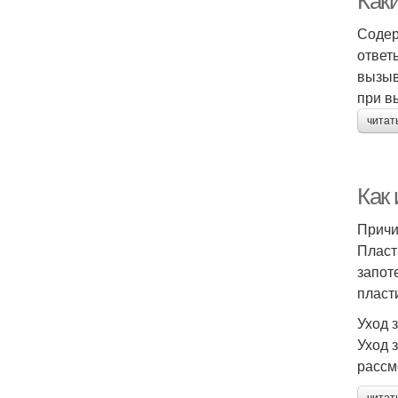
Как
Содер
ответ
вызыв
при в
читат
Как
Причи
Пласт
запот
пласт
Уход 
Уход 
рассм