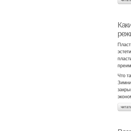
читат
Как
реж
Пласт
эстет
пласт
преим
Что т
Зимни
закры
эконо
читат