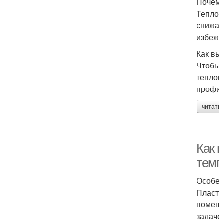
Почем
Тепло
снижа
избеж
Как в
Чтобы
тепло
профи
читат
Как 
тем
Особе
Пласт
помещ
задач