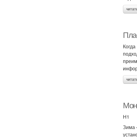
читат
Пла
Когда
подхо
преим
инфор
читат
Мон
H1
Зима 
устан