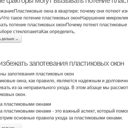
ие факторы могут вызывать потение плас
жаниеПластиковые окна в квартире: почему они потеют изн
ыЧто такое потение пластиковых оконНарушение микрокли
ать потение пластиковых оконПочему потеют пластиковы
ыборе стеклопакетаКак определить,
ь дальше →
 избежать запотевания пластиковых окон
ны запотевания пластиковых окон
иковые окна, как правило, являются надежным и долговечн
евать из-за неправильного ухода. В этом абзаце мы рассм
иковых окон.
за пластиковыми окнами
за пластиковыми окнами - это важный аспект, который помо
отрим основные правила ухода за пластиковыми окнами.