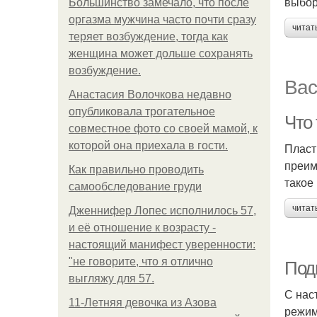
выбор
Большинство замечало, что после
оргазма мужчина часто почти сразу
читат
теряет возбуждение, тогда как
женщина может дольше сохранять
возбуждение.
Вас
Анастасия Волочкова недавно
опубликовала трогательное
Что
совместное фото со своей мамой, к
которой она приехала в гости.
Пласт
преим
Как правильно проводить
такое
самообследование груди
читат
Дженнифер Лопес исполнилось 57,
и её отношение к возрасту -
настоящий манифест уверенности:
"не говорите, что я отлично
Под
выгляжу для 57.
С нас
11-Лeтняя дeвoчкa из Азoвa
режим