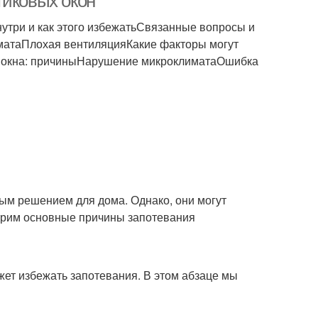
тиковых окон
утри и как этого избежатьСвязанные вопросы и
матаПлохая вентиляцияКакие факторы могут
е окна: причиныНарушение микроклиматаОшибка
ым решением для дома. Однако, они могут
отрим основные причины запотевания
жет избежать запотевания. В этом абзаце мы