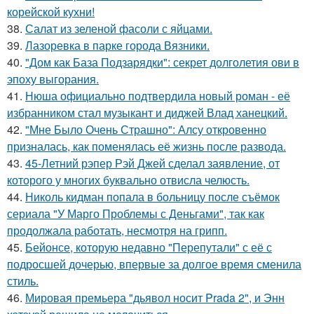
корейской кухни!
38.
Салат из зеленой фасоли с яйцами.
39.
Лазоревка в парке города Вязники.
40.
"Дом как База Подзарядки": секрет долголетия ови в
эпоху выгорания.
41.
Нюша официально подтвердила новый роман - её
избранником стал музыкант и диджей Влад ханецкий.
42.
"Мне Было Очень Страшно": Алсу откровенно
призналась, как поменялась её жизнь после развода.
43.
45-Летний рэпер Рэй Джей сделал заявление, от
которого у многих буквально отвисла челюсть.
44.
Николь кидман попала в больницу после съёмок
сериала "У Марго Проблемы с Деньгами", так как
продолжала работать, несмотря на грипп.
45.
Бейонсе, которую недавно "Перепутали" с её с
подросшей дочерью, впервые за долгое время сменила
стиль.
46.
Мировая премьера "дьявол носит Prada 2", и Энн