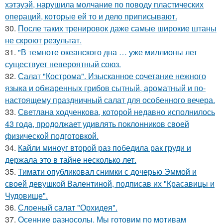
хэтэуэй, нарушила молчание по поводу пластических
операций, которые ей то и дело приписывают.
30.
После таких тренировок даже самые широкие штаны
не скроют результат.
31.
"В темноте океанского дна … уже миллионы лет
существует невероятный союз.
32.
Салат "Кострома". Изысканное сочетание нежного
языка и обжаренных грибов сытный, ароматный и по-
настоящему праздничный салат для особенного вечера.
33.
Светлана ходченкова, которой недавно исполнилось
43 года, продолжает удивлять поклонников своей
физической подготовкой.
34.
Кайли миноуг второй раз победила рак груди и
держала это в тайне несколько лет.
35.
Тимати опубликовал снимки с дочерью Эммой и
своей девушкой Валентиной, подписав их "Красавицы и
Чудовище".
36.
Слоеный салат "Орхидея".
37.
Осенние разносолы. Мы готовим по мотивам