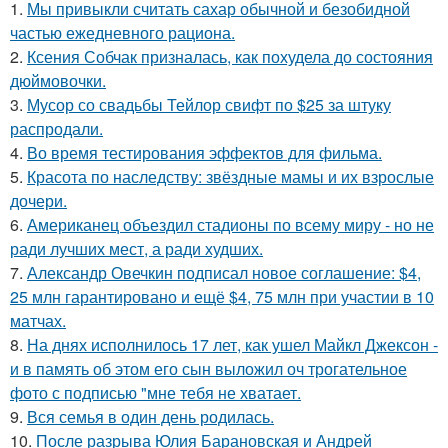
1.
Мы привыкли считать сахар обычной и безобидной
частью ежедневного рациона.
2.
Ксения Собчак призналась, как похудела до состояния
дюймовочки.
3.
Мусор со свадьбы Тейлор свифт по $25 за штуку
распродали.
4.
Во время тестирования эффектов для фильма.
5.
Красота по наследству: звёздные мамы и их взрослые
дочери.
6.
Американец объездил стадионы по всему миру - но не
ради лучших мест, а ради худших.
7.
Александр Овечкин подписал новое соглашение: $4,
25 млн гарантировано и ещё $4, 75 млн при участии в 10
матчах.
8.
На днях исполнилось 17 лет, как ушел Майкл Джексон -
и в память об этом его сын выложил оч трогательное
фото с подписью "мне тебя не хватает.
9.
Вся семья в один день родилась.
10.
После разрыва Юлия Барановская и Андрей