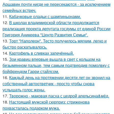
Аршавин почти нигде не пересекаются - за исключением
семейных встреч.
11.
Кабачковые оладьи с шампиньонами.
12.
В школах владимирской области продолжается
реализация проекта депутата госдумы от единой России
Григория Аникеева "Центр Развития Семьи".
13.
Торт "Наполеон". Тесто получилось мягким, легко и
быстро раскатывалось.
14.
Картофель в сливках запечённый.
15.
Зои кравиц впервые вышла в свет с кольцом на
безымянном пальце, тем самым подтвердив помолвку с
бойфрендом Гарри стайлсом.
16.
Каждый день на протяжении десяти лет он звонил на
собственный автоответчик - просто чтобы снова
услышать голос жены.
17.
Творожно - маковая пасха с цедрой апельсина&мёд.
18.
Настоящий мужской сюрприз: стриженова
похвасталась подарком мужа.