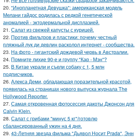
19.
Не все голливудские сказки свадьбой заканчиваются.
20.
"Инопланетная Девушка": американская модель
Мелани гайдос родилась с редкой генетической
аномалией - эктодермальной дисплазией.
21.
Салат из свежей капусты с курицей.
22.
Против фильтров и пластики: почему честный
пляжный лук ди девлин расколол интернет - сообщества.
23.
На фото - гигантский дождевой червь в Австралии.
24.
Помните лихие 90-е и группу "Кар - Мэн"?
25.
В Китае украли и съели собаку с 1, 5 млн
подписчиков.
26.
Алекса Деми, обладающая поразительной красотой,
появилась на страницах нового выпуска журнала The
Hollywood Reporter.
27.
Самая откровенная фотосессия дакоты Джонсон для
Calvin Klein.
28.
Салат с грибами "минус 5 кг"/готовлю
сбалансированный ужин на 4 дня.
29.
43-Летняя звезда фильма "Дьявол Носит Prada", Энн