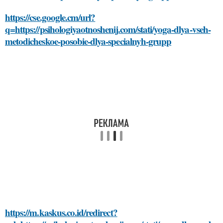
https://cse.google.cm/url?
q=https://psihologiyaotnoshenij.com/stati/yoga-dlya-vseh-
metodicheskoe-posobie-dlya-specialnyh-grupp
https://m.kaskus.co.id/redirect?