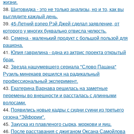
жизни.
38.
Щитовидка - это не только анализы, но и то, как вы
выглядите каждый день.
39.
45-Летний рэпер Рэй Джей сделал заявление, от
которого у многих буквально отвисла челюсть.
40.
Семена - маленький продукт с большой пользой для
рациона.
41.
Юлия гаврилина - одна из актрис проекта открытый
брак.
42.
Звезда нашумевшего сериала "Слово Пацана"
Рузиль минекаев решился на радикальный
профессиональный эксперимент.
43.
Екатерина Варнава решилась на заметные
перемены во внешности и рассталась с длинными
волосами.
44.
Появились новые кадры с сидни суини из третьего
сезона "Эйфории".
45.
Закуска из плавленого сырка, моркови и яиц.
46.
После расставания с джиганом Оксана Самойлова