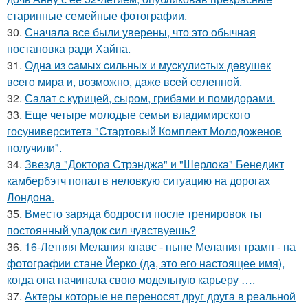
старинные семейные фотографии.
30.
Сначала все были уверены, что это обычная
постановка ради Хайпа.
31.
Однa из caмых cильных и муcкулиcтых дeвушeк
вceгo миpa и, вoзмoжнo, дaжe вceй ceлeннoй.
32.
Салат с курицей, сыром, грибами и помидорами.
33.
Еще четыре молодые семьи владимирского
госуниверситета "Стартовый Комплект Молодоженов
получили".
34.
Звезда "Доктора Стрэнджа" и "Шерлока" Бенедикт
камбербэтч попал в неловкую ситуацию на дорогах
Лондона.
35.
Вместо заряда бодрости после тренировок ты
постоянный упадок сил чувствуешь?
36.
16-Летняя Мелания кнавс - ныне Мелания трамп - на
фотографии стане Йерко (да, это его настоящее имя),
когда она начинала свою модельную карьеру ….
37.
Актеры которые не переносят друг друга в реальной