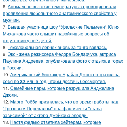
6.
Аномально высокие температуры спровоцировали
проявление любопытного анатомического свойства у
мужчин.
7.
Бывшая участница шоу "Уральские Пельмени" Юлия
Михалкова часто слышит назойливые вопросы об
отсутствии у неё детей.
8.
Тяжелобольная лерчек вновь за танго взялась.
9.
Экс - жена режиссера Федора Бондарчука, актриса
Паулина Андреева, опубликовала фото с отдыха в горах
в России.
10.
Американский биохакер Брайан Джонсон тратил на
себя по $2 млн в год, чтобы достичь бессмертия.
11.
Семейные пары, которые разрушила Анджелина
Джоли.
12.
Марго Робби призналась, что во время работы над
"Грозовым Перевалом" она фактически "стала
зависимой" от актера Джейкоба элорди.
13.
Настя федько ответила хейтерам, которые