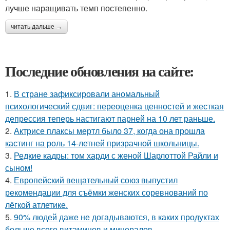
лучше наращивать темп постепенно.
читать дальше →
Последние обновления на сайте:
1.
В стране зафиксировали аномальный
психологический сдвиг: переоценка ценностей и жесткая
депрессия теперь настигают парней на 10 лет раньше.
2.
Актрисе плаксы мертл было 37, когда она прошла
кастинг на роль 14-летней призрачной школьницы.
3.
Редкие кадры: том харди с женой Шарлоттой Райли и
сыном!
4.
Европейский вещательный союз выпустил
рекомендации для съёмки женских соревнований по
лёгкой атлетике.
5.
90% людей даже не догадываются, в каких продуктах
больше всего витаминов и минералов.