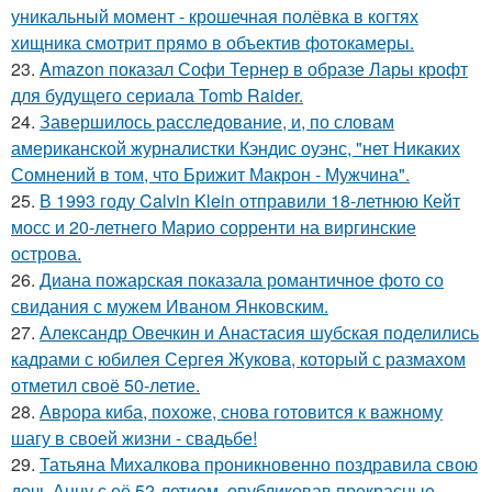
уникальный момент - крошечная полёвка в когтях
хищника смотрит прямо в объектив фотокамеры.
23.
Amazon показал Софи Тернер в образе Лары крофт
для будущего сериала Tomb Raider.
24.
Завершилось расследование, и, по словам
американской журналистки Кэндис оуэнс, "нет Никаких
Сомнений в том, что Брижит Макрон - Мужчина".
25.
В 1993 году Calvin Klein отправили 18-летнюю Кейт
мосс и 20-летнего Марио сорренти на виргинские
острова.
26.
Диана пожарская показала романтичное фото со
свидания с мужем Иваном Янковским.
27.
Александр Овечкин и Анастасия шубская поделились
кадрами с юбилея Сергея Жукова, который с размахом
отметил своё 50-летие.
28.
Аврора киба, похоже, снова готовится к важному
шагу в своей жизни - свадьбе!
29.
Татьяна Михалкова проникновенно поздравила свою
дочь Анну с её 52-летием, опубликовав прекрасные