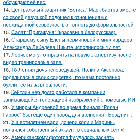
обсуждают её вес.
14.
Центральный защитник "Бетиса" Марк бартра вместе
со своей девушкой подошёл к отношениям с
неожиданной серьёзностью - вплоть до формальностей.
15.
Салат "Пригажуня" (красавица белорусская).
16.
Старшему сыну Елены перминовой и миллиардера
Александра Лебедева Никите исполнилось 17 лет.
17.
Лерчек могут отправить на новую экспертизу после
видео тренировок в зале.
18.
18-Летняя дочь телеведущей, Полина Аксенова,
поделилась в своих соцсетях, что мама постоянно
буллит её из-за внешности.
19.
Кейтлин нер долго работала в компании,
занимающейся генерацией изображений с помощью ИИ.
20.
У мирры Андреевой во время финала "Ролан
Гаррос" был ещё один повод для волнения - Брэд питт.
21.
У шестилетней вари, дочери коли и Марины,
появился собственный аккаунт в социальных сетях!
22.
Американскому фотографу удалось заснять