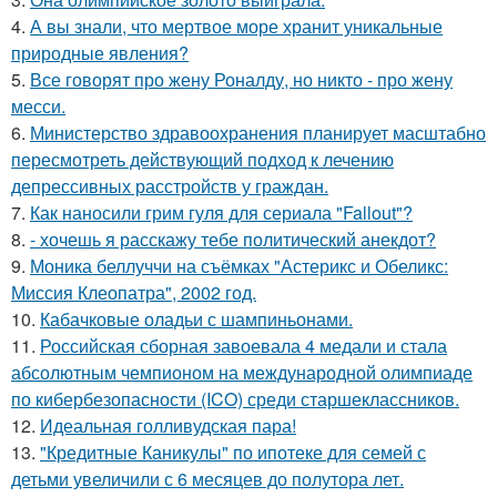
4.
А вы знали, что мертвое море хранит уникальные
природные явления?
5.
Все говорят про жену Роналду, но никто - про жену
месси.
6.
Министерство здравоохранения планирует масштабно
пересмотреть действующий подход к лечению
депрессивных расстройств у граждан.
7.
Как наносили грим гуля для сериала "Fallout"?
8.
- хочешь я расскажу тебе политический анекдот?
9.
Моника беллуччи на съёмках "Астерикс и Обеликс:
Миссия Клеопатра", 2002 год.
10.
Кабачковые оладьи с шампиньонами.
11.
Российская сборная завоевала 4 медали и стала
абсолютным чемпионом на международной олимпиаде
по кибербезопасности (ICO) среди старшеклассников.
12.
Идеальная голливудская пара!
13.
"Кредитные Каникулы" по ипотеке для семей с
детьми увеличили с 6 месяцев до полутора лет.