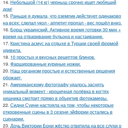
14.
Небольшой (14 кг) черныш срочно ищет любящий
дом!
15.
Раньше я думала, что оземпик действует одинаково
на всех: сделал укол - аппетит пропал - вес пошёл вниз.
16.
Борщ украинский. Активное время готовки 30 мин +
время на отваривание бульона и настаивание.
17.
Кристина асмус на отдыхе в Турции своей формой
удивила.
18.
10 простых и вкусных рецептов блинов.
19.
Фаршированные куриные ножки.
20.
Наш организм простые и естественные решения
обожает.
21.
Американскому фотографу удалось заснять
уникальный момент - крошечная полёвка в когтях
хищника смотрит прямо в объектив фотокамеры.
22.
Сидни Суини настояла на том, чтобы некоторые
откровенные сцены в 3 сезоне эйфории остались в
сценарии.
23.
Дочь Виктории Бони жёстко ответила на все слухи о