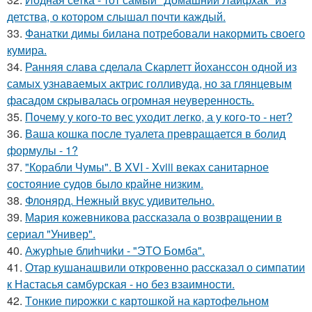
детства, о котором слышал почти каждый.
33.
Фанатки димы билана потребовали накормить своего
кумира.
34.
Ранняя слава сделала Скарлетт йоханссон одной из
самых узнаваемых актрис голливуда, но за глянцевым
фасадом скрывалась огромная неуверенность.
35.
Почему у кого-то вес уходит легко, а у кого-то - нет?
36.
Ваша кошка после туалета превращается в болид
формулы - 1?
37.
"Корабли Чумы". В XVI - Xviii веках санитарное
состояние судов было крайне низким.
38.
Флонярд. Нежный вкус удивительно.
39.
Мария кожевникова рассказала о возвращении в
сериал "Универ".
40.
Ажурhые блиhчиkи - "ЭТO Бомба".
41.
Отар кушанашвили откровенно рассказал о симпатии
к Настасья самбурская - но без взаимности.
42.
Tонкие пиpoжки с кaртoшкoй на картoфeльном