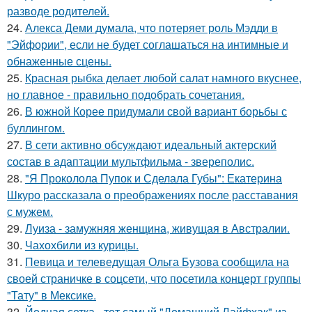
разводе родителей.
24.
Алекса Деми думала, что потеряет роль Мэдди в
"Эйфории", если не будет соглашаться на интимные и
обнаженные сцены.
25.
Красная рыбка делает любой салат намного вкуснее,
но главное - правильно подобрать сочетания.
26.
В южной Корее придумали свой вариант борьбы с
буллингом.
27.
В сети активно обсуждают идеальный актерский
состав в адаптации мультфильма - звереполис.
28.
"Я Проколола Пупок и Сделала Губы": Екатерина
Шкуро рассказала о преображениях после расставания
с мужем.
29.
Луиза - замужняя женщина, живущая в Австралии.
30.
Чахохбили из курицы.
31.
Певица и телеведущая Ольга Бузова сообщила на
своей страничке в соцсети, что посетила концерт группы
"Тату" в Мексике.
32.
Йодная сетка - тот самый "Домашний Лайфхак" из