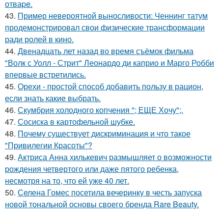
отваpe.
43.
Пример невероятной выносливости: Ченнинг татум
продемонстрировал свои физические трансформации
ради ролей в кино.
44.
Двенадцать лет назад во время съёмок фильма
"Волк с Уолл - Стрит" Леонардо ди каприо и Марго Робби
впервые встретились.
45.
Орехи - простой способ добавить пользу в рацион,
если знать какие выбрать.
46.
Скумбрия холодного копчения "; ЕЩЕ Хочу";.
47.
Сосиска в картофельной шубке.
48.
Почему существует дискриминация и что такое
"Привилегии Красоты"?
49.
Актриса Анна хилькевич размышляет о возможности
рождения четвертого или даже пятого ребенка,
несмотря на то, что ей уже 40 лет.
50.
Селена Гомес посетила вечеринку в честь запуска
новой тональной основы своего бренда Rare Beauty.