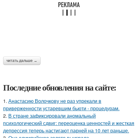
читать дальше →
Последние обновления на сайте:
1.
Анастасию Волочкову не раз упрекали в
приверженности устаревшим бьюти - процедурам.
2.
В стране зафиксировали аномальный
психологический сдвиг: переоценка ценностей и жесткая
депрессия теперь настигают парней на 10 лет раньше.
3.
Она олимпийское золото выиграла.