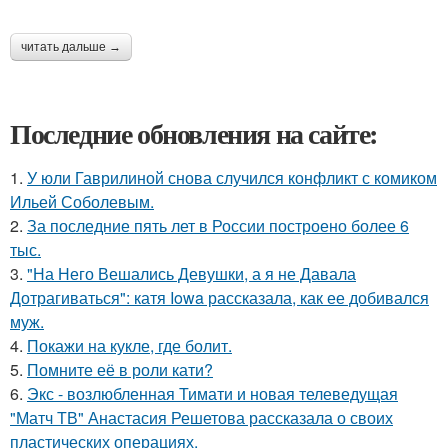
читать дальше →
Последние обновления на сайте:
1.
У юли Гаврилиной снова случился конфликт с комиком
Ильей Соболевым.
2.
За последние пять лет в России построено более 6
тыс.
3.
"На Него Вешались Девушки, а я не Давала
Дотрагиваться": катя Iowa рассказала, как ее добивался
муж.
4.
Покажи на кукле, где болит.
5.
Помните её в роли кати?
6.
Экс - возлюбленная Тимати и новая телеведущая
"Матч ТВ" Анастасия Решетова рассказала о своих
пластических операциях.