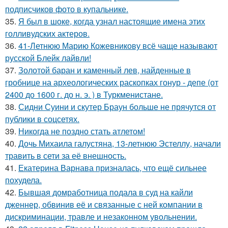
подписчиков фото в купальнике.
35.
Я был в шоке, когда узнал настоящие имена этих
голливудских актеров.
36.
41-Летнюю Марию Кожевникову всё чаще называют
русской Блейк лайвли!
37.
Золотой баран и каменный лев, найденные в
гробнице на археологических раскопках гонур - депе (от
2400 до 1600 г. до н. э. ) в Туркменистане.
38.
Сидни Суини и скутер Браун больше не прячутся от
публики в соцсетях.
39.
Никогда не поздно стать атлетом!
40.
Дочь Михаила галустяна, 13-летнюю Эстеллу, начали
травить в сети за её внешность.
41.
Екатерина Варнава призналась, что ещё сильнее
похудела.
42.
Бывшая домработница подала в суд на кайли
дженнер, обвинив её и связанные с ней компании в
дискриминации, травле и незаконном увольнении.