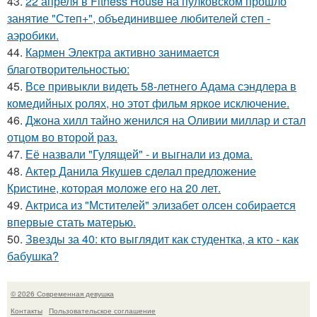
43.
22 апреля в Fitness House на пулковском прошло
занятие "Степ+", объединившее любителей степ -
аэробики.
44.
Кармен Электра активно занимается
благотворительностью:
45.
Все привыкли видеть 58-летнего Адама сэндлера в
комедийных ролях, но этот фильм яркое исключение.
46.
Джона хилл тайно женился на Оливии миллар и стал
отцом во второй раз.
47.
Её назвали "Гулящей" - и выгнали из дома.
48.
Актер Данила Якушев сделал предложение
Кристине, которая моложе его на 20 лет.
49.
Актриса из "Мстителей" элизабет олсен собирается
впервые стать матерью.
50.
Звезды за 40: кто выглядит как студентка, а кто - как
бабушка?
© 2026 Современная девушка
Контакты
Пользовательское соглашение