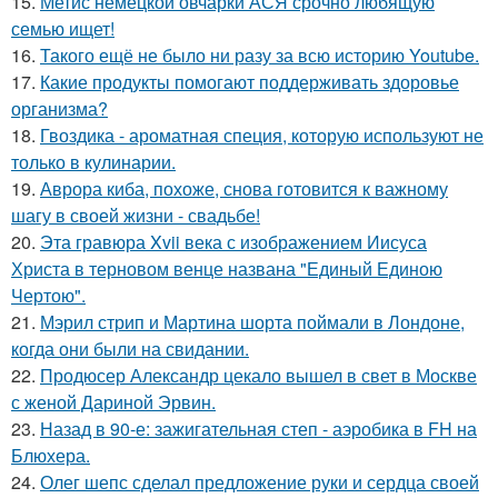
15.
Метис немецкой овчарки АСЯ срочно любящую
семью ищет!
16.
Такого ещё не было ни разу за всю историю Youtube.
17.
Какие продукты помогают поддерживать здоровье
организма?
18.
Гвоздика - ароматная специя, которую используют не
только в кулинарии.
19.
Аврора киба, похоже, снова готовится к важному
шагу в своей жизни - свадьбе!
20.
Эта гравюра Xvii века с изображением Иисуса
Христа в терновом венце названа "Единый Единою
Чертою".
21.
Мэрил стрип и Мартина шорта поймали в Лондоне,
когда они были на свидании.
22.
Продюсер Александр цекало вышел в свет в Москве
с женой Дариной Эрвин.
23.
Назад в 90-е: зажигательная степ - аэробика в FH на
Блюхера.
24.
Олег шепс сделал предложение руки и сердца своей