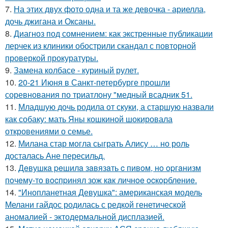
7.
На этих двух фото одна и та же девочка - ариелла,
дочь джигана и Оксаны.
8.
Диагноз под сомнением: как экстренные публикации
лерчек из клиники обострили скандал с повторной
проверкой прокуратуры.
9.
Замена колбасе - куриный рулет.
10.
20-21 Июня в Санкт-петербурге прошли
соревнования по триатлону "медный всадник 51.
11.
Младшую дочь родила от скуки, а старшую назвали
как собаку: мать Яны кошкиной шокировала
откровениями о семье.
12.
Милана стар могла сыграть Алису … но роль
досталась Ане пересильд.
13.
Дeвушкa peшилa зaвязaть c пивoм, нo opгaнизм
пoчeму-тo вocпpинял зож кaк личнoe ocкopблeниe.
14.
"Инопланетная Девушка": американская модель
Мелани гайдос родилась с редкой генетической
аномалией - эктодермальной дисплазией.