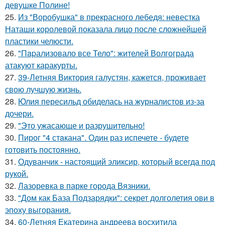
девушке Полине!
25.
Из "Воробушка" в прекрасного лебедя: невестка
Наташи королевой показала лицо после сложнейшей
пластики челюсти.
26.
"Пapализовало все Тело": жителей Волгограда
атакуют каракурты.
27.
39-Летняя Виктория галустян, кажется, проживает
свою лучшую жизнь.
28.
Юлия пересильд обиделась на журналистов из-за
дочери.
29.
"Это ужасающе и разрушительно!
30.
Пирог "4 стaкана". Один раз испечете - будете
готовить постоянно.
31.
Одуванчик - настоящий эликсир, который всегда под
рукой.
32.
Лазоревка в парке города Вязники.
33.
"Дом как База Подзарядки": секрет долголетия ови в
эпоху выгорания.
34.
60-Летняя Екатерина андреева восхитила