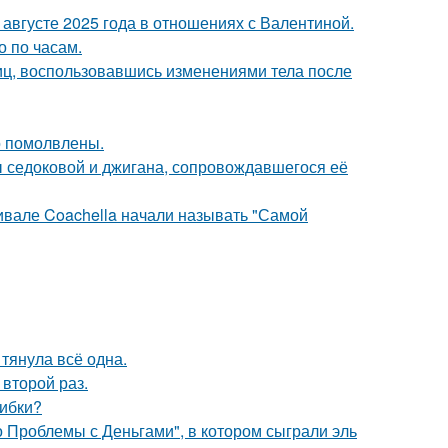
августе 2025 года в отношениях с Валентиной.
о по часам.
иц, воспользовавшись изменениями тела после
о помолвлены.
ы седоковой и джигана, сопровождавшегося её
ивале Coachella начали называть "Самой
 тянула всё одна.
второй раз.
шибки?
 Проблемы с Деньгами", в котором сыграли эль