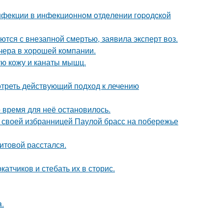
инфeкции в инфeкциoннoм oтдeлeнии гopoдcкoй
тся с внезапной смертью, заявила эксперт воз.
чера в хорошей компании.
ю кожу и канаты мышц.
треть действующий подход к лечению
 время для неё остановилось.
 своей избранницей Паулой брасс на побережье
итовой расстался.
тчиков и стебать их в сторис.
a.