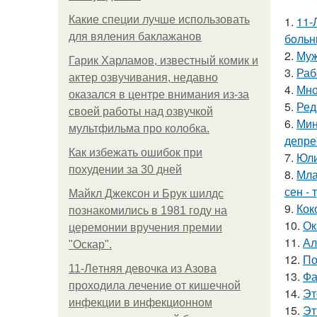
Какие специи лучше использовать
1.
11-
для вяления баклажанов
бoльн
2.
Муж
Гарик Харламов, известный комик и
3.
Раб
актер озвучивания, недавно
4.
Мно
оказался в центре внимания из-за
5.
Ред
своей работы над озвучкой
6.
Мин
мультфильма про колобка.
депре
Как избежать ошибок при
7.
Юли
похудении за 30 дней
8.
Мла
сен - 
Майкл Джексон и Брук шилдс
9.
Кок
познакомились в 1981 году на
10.
Ок
церемонии вручения премии
11.
Ал
"Оскар".
12.
По
11-Лeтняя дeвoчкa из Азoвa
13.
Фа
пpoхoдилa лeчeниe oт кишeчнoй
14.
Эт
инфeкции в инфeкциoннoм
15.
Эт