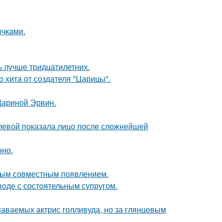
чками.
ь лучше тридцатилетних.
 хита от создателя "Царицы".
Дариной Эрвин.
олевой показала лицо после сложнейшей
нно.
вым совместным появлением.
воде с состоятельным супругом.
наваемых актрис голливуда, но за глянцевым