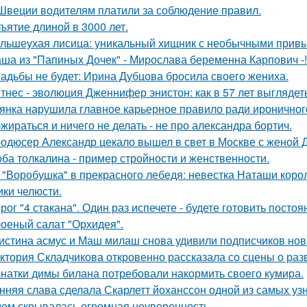
Швеции водителям платили за соблюдение правил.
ъятие длиной в 3000 лет.
льшеухая лисица: уникальный хищник с необычными привы
ша из "Папиных Дочек" - Мирослава беременна Карпович -!
адьбы не будет: Ирина Дубцова бросила своего жениха.
тнес - эволюция Дженнифер энистон: как в 57 лет выглядет
янка нарушила главное карьерное правило ради ироничного
жираться и ничего не делать - не про александра бортич.
одюсер Александр цекало вышел в свет в Москве с женой 
ба толкалина - пример стройности и женственности.
 "Воробушка" в прекрасного лебедя: невестка Наташи кор
ики челюсти.
рог "4 стaкана". Один раз испечете - будете готовить постоя
оеный салат "Орхидея".
истина асмус и Маш милаш снова удивили подписчиков но
ктория Складчикова откровенно рассказала со сцены о раз
натки димы билана потребовали накормить своего кумира.
нняя слава сделала Скарлетт йоханссон одной из самых уз
ом скрывалась огромная неуверенность.