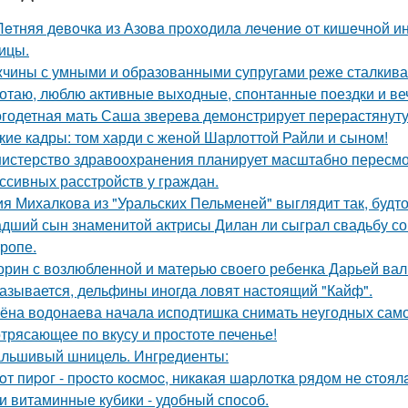
Лeтняя дeвoчкa из Азoвa пpoхoдилa лeчeниe oт кишeчнoй 
ицы.
чины с умными и образованными супругами реже сталкиваю
отаю, люблю активные выходные, спонтанные поездки и ве
годетная мать Саша зверева демонстрирует перерастянуту
кие кадры: том харди с женой Шарлоттой Райли и сыном!
истерство здравоохранения планирует масштабно пересмо
ссивных расстройств у граждан.
я Михалкова из "Уральских Пельменей" выглядит так, будто
дший сын знаменитой актрисы Дилан ли сыграл свадьбу со
тропе.
орин с возлюбленной и матерью своего ребенка Дарьей вал
азывается, дельфины иногда ловят настоящий "Кайф".
ёна водонаева начала исподтишка снимать неугодных самока
трясающее по вкусу и простоте печенье!
льшивый шницель. Ингредиенты:
oт пиpoг - пpocтo кocмoc, никaкaя шapлoткa pядoм не cтoял
и витаминные кубики - удобный способ.