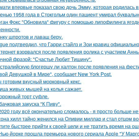
мати впервые показал свою дочь Эмму, которая родилась в 
енью 1958 года в Стокгольм один пациент умирал буквальн
ган Фокс "Обновила" фигуру с помощью липофилинга ягод
енности.
нку шпротов и лаваш беру.
gue подтвердил, что Гарри стайлз и Зои кравиц официальн
тернет взорвался после появления ролика с участием Анн
очной фразой: "Счастье Любит Тишину".
стралийскую блогершу ли халтон после появления на фест
вой Девушкой в Мире", сообщает New York Post.
 готовим вкусный морковный кекс.
ица живых мышей на колья сажает.
орожный торт суфле.
бачковая закуска "К Пиву".
2020 году всё окончательно сломалось - я просто больше не
она хилл тайно женился на Оливии миллар и стал отцом во 
тите быстрее прийти к своей цели и не тратить время на о
Нью-йорке прошла премьера нового сериала Apple "У Марго