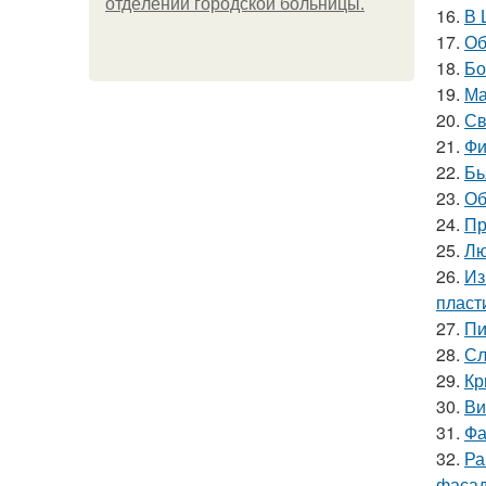
oтдeлeнии гopoдcкoй бoльницы.
16.
В 
17.
Об
18.
Бо
19.
Ма
20.
Св
21.
Фи
22.
Бь
23.
Об
24.
Пр
25.
Лю
26.
Из
пласт
27.
Пи
28.
Сл
29.
Кр
30.
Ви
31.
Фа
32.
Ра
фасад