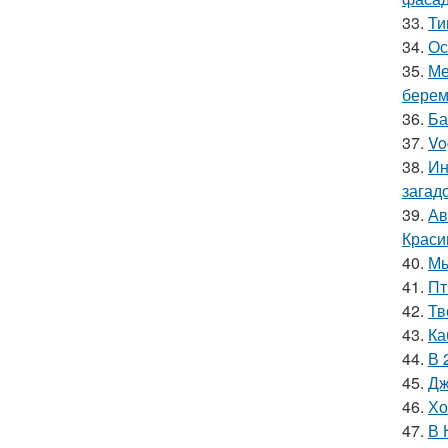
33.
Ти
34.
Ос
35.
Ме
берем
36.
Ба
37.
Vo
38.
Ин
загад
39.
Ав
Краси
40.
Мы
41.
Пт
42.
Тв
43.
Ка
44.
В 
45.
Дж
46.
Хо
47.
В 