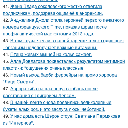
41.
Жена Влада соколовского жестко ответила
подписчикам, подозревающим её в анорексии.
42.
Анджелина Джоли стала героиней первого печатного
номера французского Time, показав шрам после
профилактической мастэктомии 2013 года.
43.
В том случае, если в вашей тарелке только один цвет
- организм недополучает важные витамины.
44.
Птица живых мышей на колья сажает.
45.
Алла Довлатова похвасталась результатом интимной
пластики: "ощущения очень классные!
46.
Новый выход барби феррейры на промо хоррора
"Лицо Смерти".
47.
Аврора киба нашла новую любовь после
расставания с Григорием Лепсом.
48.
В нашей ленте снова появились великолепные
букеты алых роз, и это заслуга люсы чеботиной.
49.
У нас дома есть Шэрон стоун: Светлана Пермякова
из "Интернов".