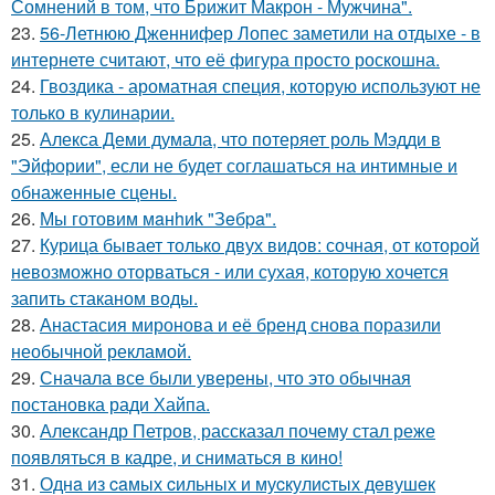
Сомнений в том, что Брижит Макрон - Мужчина".
23.
56-Летнюю Дженнифер Лопес заметили на отдыхе - в
интернете считают, что её фигура просто роскошна.
24.
Гвоздика - ароматная специя, которую используют не
только в кулинарии.
25.
Алекса Деми думала, что потеряет роль Мэдди в
"Эйфории", если не будет соглашаться на интимные и
обнаженные сцены.
26.
Мы готовим мaнhиk "Зeбpa".
27.
Курица бывает только двух видов: сочная, от которой
невозможно оторваться - или сухая, которую хочется
запить стаканом воды.
28.
Анастасия миронова и её бренд снова поразили
необычной рекламой.
29.
Сначала все были уверены, что это обычная
постановка ради Хайпа.
30.
Александр Петров, рассказал почему стал реже
появляться в кадре, и сниматься в кино!
31.
Однa из caмых cильных и муcкулиcтых дeвушeк