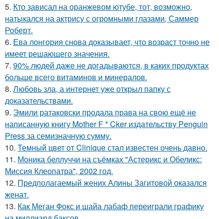
5.
Кто зависал на оранжевом ютубе, тот, возможно,
натыкался на актрису с огромными глазами, Саммер
Роберт.
6.
Ева лонгория снова доказывает, что возраст точно не
имеет решающего значения.
7.
90% людей даже не догадываются, в каких продуктах
больше всего витаминов и минералов.
8.
Любовь зла, а интернет уже открыл папку с
доказательствами.
9.
Эмили ратаковски продала права на свою ещё не
написанную книгу Mother F * Cker издательству Penguin
Press за семизначную сумму.
10.
Темный цвет от Clinique стал известен очень давно.
11.
Моника беллуччи на съёмках "Астерикс и Обеликс:
Миссия Клеопатра", 2002 год.
12.
Предполагаемый жених Алины Загитовой оказался
женат.
13.
Как Меган Фокс и шайа лабаф переиграли графику
на миллиард баксов.