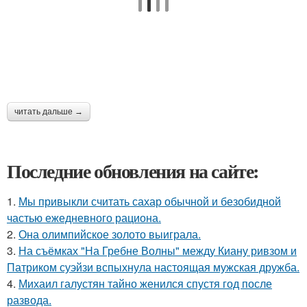
читать дальше →
Последние обновления на сайте:
1.
Мы привыкли считать сахар обычной и безобидной
частью ежедневного рациона.
2.
Она олимпийское золото выиграла.
3.
На съёмках "На Гребне Волны" между Киану ривзом и
Патриком суэйзи вспыхнула настоящая мужская дружба.
4.
Михаил галустян тайно женился спустя год после
развода.