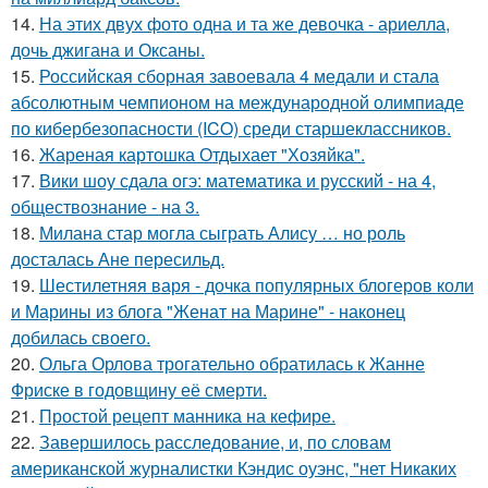
14.
На этих двух фото одна и та же девочка - ариелла,
дочь джигана и Оксаны.
15.
Российская сборная завоевала 4 медали и стала
абсолютным чемпионом на международной олимпиаде
по кибербезопасности (ICO) среди старшеклассников.
16.
Жареная картошка Отдыхает "Хозяйка".
17.
Вики шоу сдала огэ: математика и русский - на 4,
обществознание - на 3.
18.
Милана стар могла сыграть Алису … но роль
досталась Ане пересильд.
19.
Шестилетняя варя - дочка популярных блогеров коли
и Марины из блога "Женат на Марине" - наконец
добилась своего.
20.
Ольга Орлова трогательно обратилась к Жанне
Фриске в годовщину её смерти.
21.
Простой рецепт манника на кефире.
22.
Завершилось расследование, и, по словам
американской журналистки Кэндис оуэнс, "нет Никаких