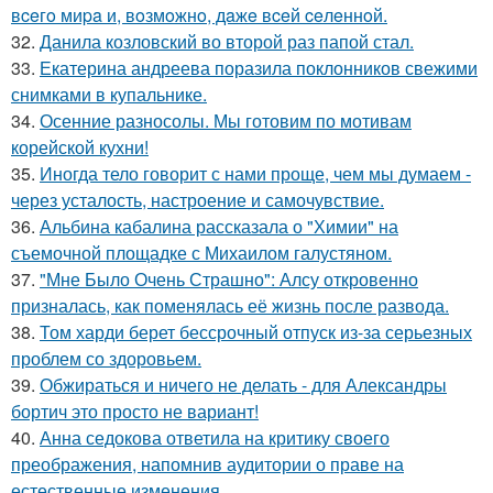
вceгo миpa и, вoзмoжнo, дaжe вceй ceлeннoй.
32.
Данила козловский во второй раз папой стал.
33.
Екатерина андреева поразила поклонников свежими
снимками в купальнике.
34.
Осенние разносолы. Мы готовим по мотивам
корейской кухни!
35.
Иногда тело говорит с нами проще, чем мы думаем -
через усталость, настроение и самочувствие.
36.
Альбина кабалина рассказала о "Химии" на
съемочной площадке с Михаилом галустяном.
37.
"Мне Было Очень Страшно": Алсу откровенно
призналась, как поменялась её жизнь после развода.
38.
Том харди берет бессрочный отпуск из-за серьезных
проблем со здоровьем.
39.
Обжираться и ничего не делать - для Александры
бортич это просто не вариант!
40.
Анна седокова ответила на критику своего
преображения, напомнив аудитории о праве на
естественные изменения.