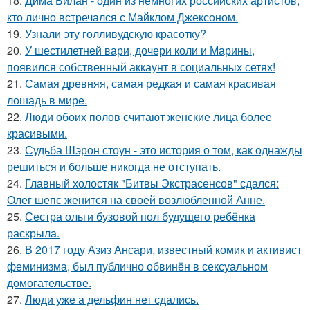
18.
Дима Билан - один из немногих российских артистов,
кто лично встречался с Майклом Джексоном.
19.
Узнали эту голливудскую красотку?
20.
У шестилетней вари, дочери коли и Марины,
появился собственный аккаунт в социальных сетях!
21.
Самая древняя, самая редкая и самая красивая
лошадь в мире.
22.
Люди обоих полов считают женские лица более
красивыми.
23.
Судьба Шэрон стоун - это история о том, как однажды
решиться и больше никогда не отступать.
24.
Главный холостяк "Битвы Экстрасенсов" сдался:
Олег шепс женится на своей возлюбленной Анне.
25.
Сестра ольги бузовой пол будущего ребёнка
раскрыла.
26.
В 2017 году Азиз Ансари, известный комик и активист
феминизма, был публично обвинён в сексуальном
домогательстве.
27.
Люди уже а дельфин нет сдались.