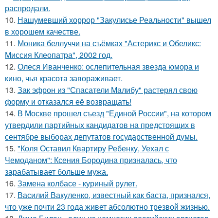
распродали.
10.
Нашумевший хоррор "Закулисье Реальности" вышел
в хорошем качестве.
11.
Моника беллуччи на съёмках "Астерикс и Обеликс:
Миссия Клеопатра", 2002 год.
12.
Олеся Иванченко: ослепительная звезда юмора и
кино, чья красота завораживает.
13.
Зак эфрон из "Спасатели Малибу" растерял свою
форму и отказался её возвращать!
14.
В Москве прошел съезд "Единой России", на котором
утвердили партийных кандидатов на предстоящих в
сентябре выборах депутатов государственной думы.
15.
"Коля Оставил Квартиру Ребенку, Уехал с
Чемоданом": Ксения Бородина призналась, что
зарабатывает больше мужа.
16.
Замена колбасе - куриный рулет.
17.
Василий Вакуленко, известный как баста, признался,
что уже почти 23 года живет абсолютно трезвой жизнью.