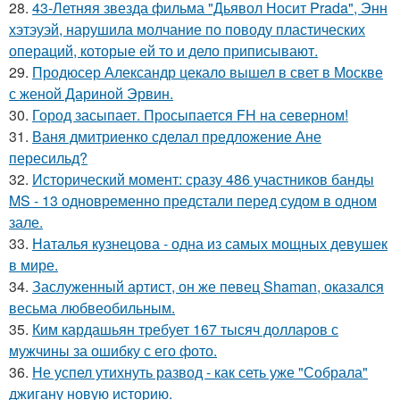
28.
43-Летняя звезда фильма "Дьявол Носит Prada", Энн
хэтэуэй, нарушила молчание по поводу пластических
операций, которые ей то и дело приписывают.
29.
Продюсер Александр цекало вышел в свет в Москве
с женой Дариной Эрвин.
30.
Город засыпает. Просыпается FH на северном!
31.
Ваня дмитриенко сделал предложение Ане
пересильд?
32.
Исторический момент: сразу 486 участников банды
MS - 13 одновременно предстали перед судом в одном
зале.
33.
Наталья кузнецова - одна из самых мощных девушек
в мире.
34.
Заслуженный артист, он же певец Shaman, оказался
весьма любвеобильным.
35.
Ким кардашьян требует 167 тысяч долларов с
мужчины за ошибку с его фото.
36.
Не успел утихнуть развод - как сеть уже "Собрала"
джигану новую историю.