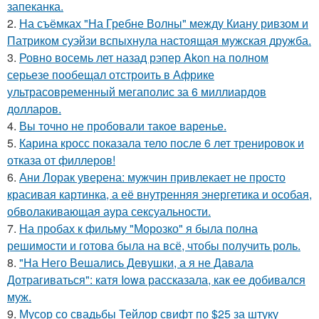
запеканка.
2.
На съёмках "На Гребне Волны" между Киану ривзом и
Патриком суэйзи вспыхнула настоящая мужская дружба.
3.
Ровно восемь лет назад рэпер Akon на полном
серьезе пообещал отстроить в Африке
ультрасовременный мегаполис за 6 миллиардов
долларов.
4.
Вы точно не пробовали такое варенье.
5.
Карина кросс показала тело после 6 лет тренировок и
отказа от филлеров!
6.
Ани Лорак уверена: мужчин привлекает не просто
красивая картинка, а её внутренняя энергетика и особая,
обволакивающая аура сексуальности.
7.
На пробах к фильму "Морозко" я была полна
решимости и готова была на всё, чтобы получить роль.
8.
"На Него Вешались Девушки, а я не Давала
Дотрагиваться": катя Iowa рассказала, как ее добивался
муж.
9.
Мусор со свадьбы Тейлор свифт по $25 за штуку