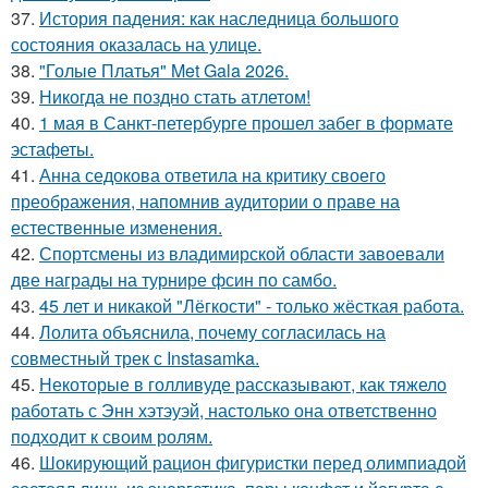
37.
История падения: как наследница большого
состояния оказалась на улице.
38.
"Голые Платья" Met Gala 2026.
39.
Никогда не поздно стать атлетом!
40.
1 мая в Санкт-петербурге прошел забег в формате
эстафеты.
41.
Анна седокова ответила на критику своего
преображения, напомнив аудитории о праве на
естественные изменения.
42.
Спортсмены из владимирской области завоевали
две награды на турнире фсин по самбо.
43.
45 лет и никакой "Лёгкости" - только жёсткая работа.
44.
Лолита объяснила, почему согласилась на
совместный трек с Instasamka.
45.
Некоторые в голливуде рассказывают, как тяжело
работать с Энн хэтэуэй, настолько она ответственно
подходит к своим ролям.
46.
Шокирующий рацион фигуристки перед олимпиадой