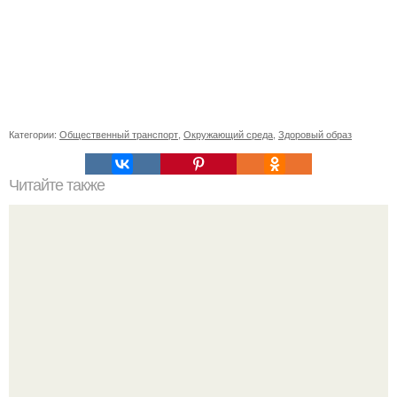
Категории:
Общественный транспорт
,
Окружающий среда
,
Здоровый образ
Читайте также
От дебюта до славы: изменения образа Аллы Пугачевой
с 1970-х годов