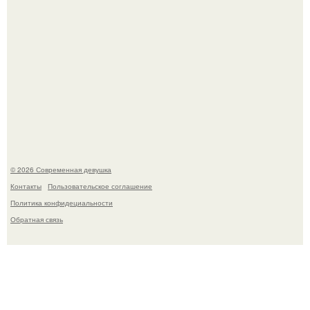
Сергей Лазарев купил квартиру в Майами за 1 миллион
долларов.
© 2026 Современная девушка
Контакты
Пользовательское соглашение
Политика конфидециальности
Обратная связь