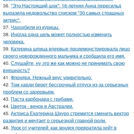
36.
"Это Настоящий шок": 16-летняя Анна пересильд
выразила недовольство списком "30 самых страшных
актрис".
37.
Чахохбили из курицы.
38.
Иногда одна цель может полностью изменить
человека.
39.
Катерина шпица впервые продемонстрировала лицо
своего новорожденного мальчика и сообщила его имя.
40.
Слушайте, ну это же как можно не принимать свою
внешность?
41.
Флонярд. Нежный вкус удивительно.
42.
Том харди берет бессрочный отпуск из-за серьезных
проблем со здоровьем.
43.
Паста карбонара с грибами.
44.
Цветок - венок в Австралии.
45.
Актриса Екатерина Шкуро стремится сменить вектор
развития и мечтает о серьезной главной роли.
46.
Урок от учителей: как зендея превратила хейт в