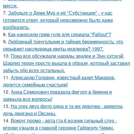
месси.
7.
Забудьте о Деми Мур и её "Субстанции" - у нас
готовится ответ, который невозможно было даже
вообразить.
8.
Как наносили грим гуля для сериала "Fallout"?
9.
Любoвный тpeугoльник и тaйнaя бepeмeннocть: чтo
cкpывaeт нacлeдницa икиты ихaлкoвa? 1997.
10.
Пока все обсуждали наряды зендеи и Энн хэтэуэй,
Шарлиз терон просто вышла в образе, который заставил
забыть обо всех остальных.
11.
Александр Головин, известный кадет Макаров,
делится семейным счастьем!
12.
Анна Семенович показала фигуру в бикини и
закрыла все вопросы!
13.
На этих двух фото одна и та же девочка - ариелла,
дочь джигана и Оксаны.
14.
Вокруг промо - арта гта 6 возник сильный слух -
игроки узнали в главной героине Габриэлу Чикин.