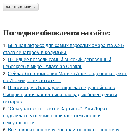
читать дальше →
Последние обновления на сайте:
1.
Бывшая актриса для самых взрослых амаранта Хэнк
стала сенатором в Колумбии.
2.
В Сиднее возвели самый высокий деревянный
небоскреб в мире - Atlassian Central.
3.
Сейчас бы в компании Матвея Александровича гулять
по Италии, а не это всё ….
4.
В этом году в Барнауле открылась крупнейшая в
Сибири цветочная теплица площадью более девяти
гектаров.
5.
"Сексуальность - это не Картинка": Ани Лорак
поделилась мыслями о привлекательности и
сексуальности.
6.
Все говорят про жену Роналду, но никто - про жену