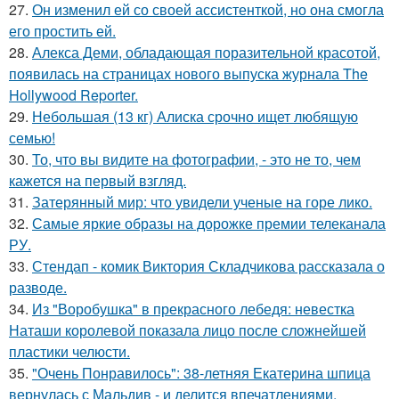
27.
Он изменил ей со своей ассистенткой, но она смогла
его простить ей.
28.
Алекса Деми, обладающая поразительной красотой,
появилась на страницах нового выпуска журнала The
Hollywood Reporter.
29.
Небольшая (13 кг) Алиска срочно ищет любящую
семью!
30.
То, что вы видите на фотографии, - это не то, чем
кажется на первый взгляд.
31.
Затерянный мир: что увидели ученые на горе лико.
32.
Самые яркие образы на дорожке премии телеканала
РУ.
33.
Стендап - комик Виктория Складчикова рассказала о
разводе.
34.
Из "Воробушка" в прекрасного лебедя: невестка
Наташи королевой показала лицо после сложнейшей
пластики челюсти.
35.
"Очень Понравилось": 38-летняя Екатерина шпица
вернулась с Мальдив - и делится впечатлениями.