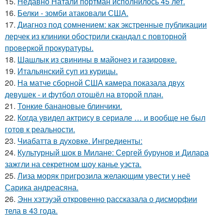
15.
Недавно Натали портман исполнилось 45 лет.
16.
Белки - зомби атаковали США.
17.
Диагноз под сомнением: как экстренные публикации
лерчек из клиники обострили скандал с повторной
проверкой прокуратуры.
18.
Шашлык из свинины в майонез и газировке.
19.
Итальянский суп из курицы.
20.
На матче сборной США камера показала двух
девушек - и футбол отошёл на второй план.
21.
Тонкие банановые блинчики.
22.
Когда увидел актрису в сериале … и вообще не был
готов к реальности.
23.
Чиабатта в духовке. Ингредиенты:
24.
Культурный шок в Милане: Сергей бурунов и Дилара
зажгли на секретном шоу канье уэста.
25.
Лиза моряк пригрозила желающим увести у неё
Сарика андреасяна.
26.
Энн хэтэуэй откровенно рассказала о дисморфии
тела в 43 года.