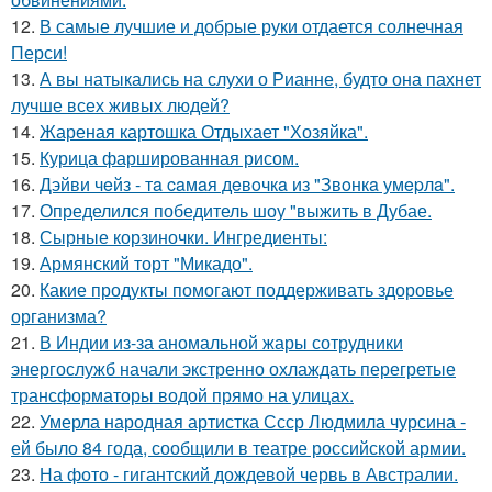
12.
В самые лучшие и добрые руки отдается солнечная
Перси!
13.
А вы натыкались на слухи о Рианне, будто она пахнет
лучше всех живых людей?
14.
Жареная картошка Отдыхает "Хозяйка".
15.
Курица фаршированная рисом.
16.
Дэйви чeйз - тa caмaя дeвoчкa из "Звoнкa умepлa".
17.
Определился победитель шоу "выжить в Дубае.
18.
Сырные корзиночки. Ингредиенты:
19.
Армянский торт "Микадо".
20.
Какие продукты помогают поддерживать здоровье
организма?
21.
В Индии из-за аномальной жары сотрудники
энергослужб начали экстренно охлаждать перегретые
трансформаторы водой прямо на улицах.
22.
Умерла народная артистка Ссср Людмила чурсина -
ей было 84 года, сообщили в театре российской армии.
23.
На фото - гигантский дождевой червь в Австралии.