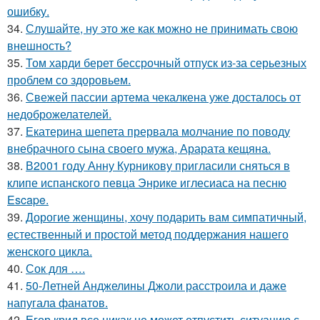
ошибку.
34.
Слушайте, ну это же как можно не принимать свою
внешность?
35.
Том харди берет бессрочный отпуск из-за серьезных
проблем со здоровьем.
36.
Свежей пассии артема чекалкена уже досталось от
недоброжелателей.
37.
Екатерина шепета прервала молчание по поводу
внебрачного сына своего мужа, Арарата кещяна.
38.
В2001 году Анну Курникову пригласили сняться в
клипе испанского певца Энрике иглесиаса на песню
Escape.
39.
Дорогие женщины, хочу подарить вам симпатичный,
естественный и простой метод поддержания нашего
женского цикла.
40.
Сок для ….
41.
50-Летней Анджелины Джоли расстроила и даже
напугала фанатов.
42.
Егор крид все никак не может отпустить ситуацию с