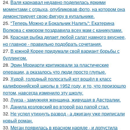
24.
Валя карнавал недавно поделилась яркими
моментами с отдыха, опубликовав фото, на котором она
демонстрирует свою фигуру в купальнике.
25.
"Теперь Можно и Бокальчик Налить": Екатерина
Волкова с юмором поздравила всех мам с каникулами.
26.
Красная рыбка делает любой салат намного вкуснее,
но главное - правильно подобрать сочетания.
27.
В южной Корее придумали свой вариант борьбы с
буллингом.
28.
Эрин Мориарти критиковали за пластические
операции, а оказалось что люди просто глупые.
29.
Худой, голодный полосатый кот вошёл в класс
калифорнийской школы в 1952 году, и то, что произошло
потом, навсегда изменило эту школу.
30.
Луиза - замужняя женщина, живущая в Австралии.
31.
Данила козловский во второй раз папой стал.
32.
Не успел утихнуть развод - а джигану уже приписали
новый роман.
33.
Меган появилась в красном наряде - и допустила