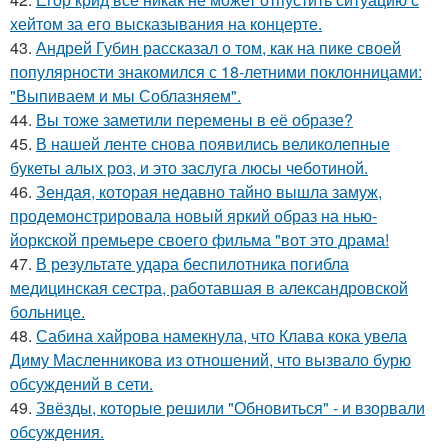
хейтом за его высказывания на концерте.
43.
Андрей Губин рассказал о том, как на пике своей
популярности знакомился с 18-летними поклонницами:
"Выпиваем и мы Соблазняем".
44.
Вы тоже заметили перемены в её образе?
45.
В нашей ленте снова появились великолепные
букеты алых роз, и это заслуга люсы чеботиной.
46.
Зендая, которая недавно тайно вышла замуж,
продемонстрировала новый яркий образ на нью-
йоркской премьере своего фильма "вот это драма!
47.
В результате удара беспилотника погибла
медицинская сестра, работавшая в александровской
больнице.
48.
Сабина хайрова намекнула, что Клава кока увела
Диму Масленникова из отношений, что вызвало бурю
обсуждений в сети.
49.
Звёзды, которые решили "Обновиться" - и взорвали
обсуждения.