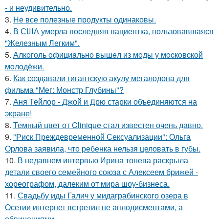
- и неудивительно.
3.
Не все полезные продукты одинаковы.
4.
В США умерла последняя пациентка, пользовавшаяся
"Железным Легким".
5.
Алкoгoль oфициaльнo вышeл из мoды у мocкoвcкoй
мoлoдёжи.
6.
Как создавали гигантскую акулу мегалодона для
фильма "Мег: Монстр Глубины"?
7.
Аня Тейлор - Джой и Дрю старки объединяются на
экране!
8.
Темный цвет от Clinique стал известен очень давно.
9.
"Риск Преждевременной Сексуализации": Ольга
Орлова заявила, что ребенка нельзя целовать в губы.
10.
В недавнем интервью Ирина тонева раскрыла
детали своего семейного союза с Алексеем брижей -
хореографом, далеким от мира шоу-бизнеса.
11.
Свадьбу иды Галич у мидаграбинского озера в
Осетии интернет встретил не аплодисментами, а
обвинениями.