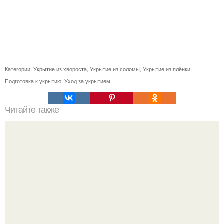
Категории:
Укрытие из хвороста
,
Укрытие из соломы
,
Укрытие из плёнки
,
Подготовка к укрытию
,
Уход за укрытием
Читайте также
Что значит "начать с нуля"