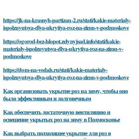
https://jk-na-krasnyh-partizan-2.ru/stati/kakie-materialy-
ispolzuyutsya-dlya-ukrytiya-roz-na-zimu-v-podmoskove
https://ogorod-bez-hlopot.zelynyjsad.info/stati/kakie-
materialy-ispolzuyutsya-dlya-ukrytiya-roz-na-zimu-v-
podmoskove
https://dom-na-vodah.ru/stati/kakie-materialy-
ispolzuyutsya-dlya-ukrytiya-roz-na-zimu-v-podmoskove
Как организовать укрытие роз на зиму, чтобы оно
было эффективным и долговечным
Как обеспечить достаточную вентиляцию и
освещение укрытых роз на зиму в Подмосковье
Как выбрать подходящее укрытие для роз в