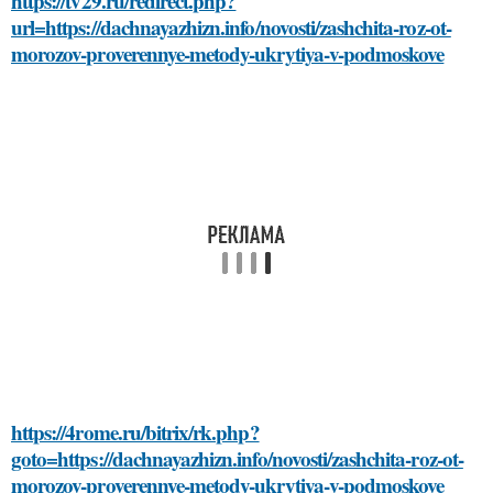
https://tv29.ru/redirect.php?
url=https://dachnayazhizn.info/novosti/zashchita-roz-ot-
morozov-proverennye-metody-ukrytiya-v-podmoskove
https://4rome.ru/bitrix/rk.php?
goto=https://dachnayazhizn.info/novosti/zashchita-roz-ot-
morozov-proverennye-metody-ukrytiya-v-podmoskove