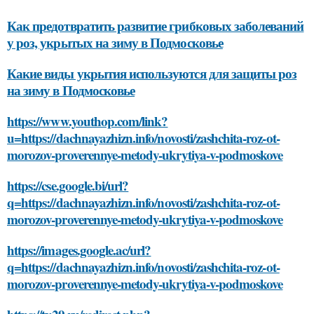
Как предотвратить развитие грибковых заболеваний
у роз, укрытых на зиму в Подмосковье
Какие виды укрытия используются для защиты роз
на зиму в Подмосковье
https://www.youthop.com/link?
u=https://dachnayazhizn.info/novosti/zashchita-roz-ot-
morozov-proverennye-metody-ukrytiya-v-podmoskove
https://cse.google.bi/url?
q=https://dachnayazhizn.info/novosti/zashchita-roz-ot-
morozov-proverennye-metody-ukrytiya-v-podmoskove
https://images.google.ac/url?
q=https://dachnayazhizn.info/novosti/zashchita-roz-ot-
morozov-proverennye-metody-ukrytiya-v-podmoskove