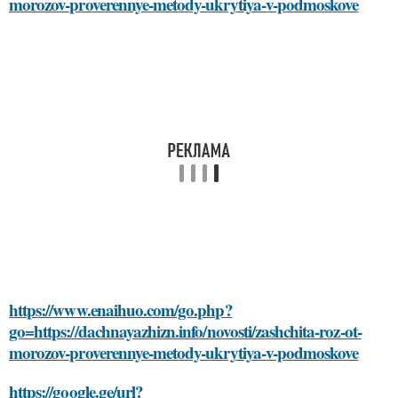
morozov-proverennye-metody-ukrytiya-v-podmoskove
https://www.enaihuo.com/go.php?
go=https://dachnayazhizn.info/novosti/zashchita-roz-ot-
morozov-proverennye-metody-ukrytiya-v-podmoskove
https://google.ge/url?