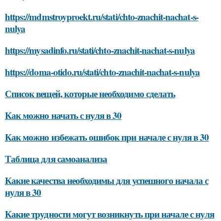
https://mdmstroyproekt.ru/stati/chto-znachit-nachat-s-
nulya
https://mysadinfo.ru/stati/chto-znachit-nachat-s-nulya
https://doma-otido.ru/stati/chto-znachit-nachat-s-nulya
Список вещей, которые необходимо сделать
Как можно начать с нуля в 30
Как можно избежать ошибок при начале с нуля в 30
Таблица для самоанализа
Какие качества необходимы для успешного начала с
нуля в 30
Какие трудности могут возникнуть при начале с нуля