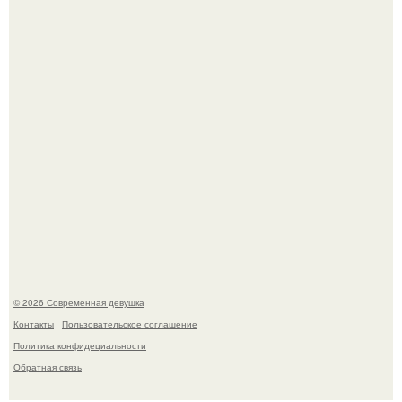
летней дочерью от Гарика Харламова.
Спустя годы актеры хоррора "Тело Дженнифер" сильно
изменились, пройдя путь от подростковых кумиров до
мировых звезд.
© 2026 Современная девушка
Контакты
Пользовательское соглашение
Политика конфидециальности
Обратная связь