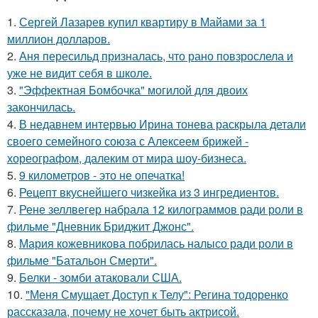
1.
Сергей Лазарев купил квартиру в Майами за 1
миллион долларов.
2.
Аня пересильд призналась, что рано повзрослела и
уже не видит себя в школе.
3.
"Эффектная Бомбочка" могилой для двоих
закончилась.
4.
В недавнем интервью Ирина тонева раскрыла детали
своего семейного союза с Алексеем брижей -
хореографом, далеким от мира шоу-бизнеса.
5.
9 километров - это не опечатка!
6.
Рецепт вкуснейшего чизкейка из 3 ингредиентов.
7.
Рене зеллвегер набрала 12 килограммов ради роли в
фильме "Дневник Бриджит Джонс".
8.
Мария кожевникова побрилась налысо ради роли в
фильме "Батальон Смерти".
9.
Белки - зомби атаковали США.
10.
"Меня Смущает Доступ к Телу": Регина тодоренко
рассказала, почему не хочет быть актрисой.