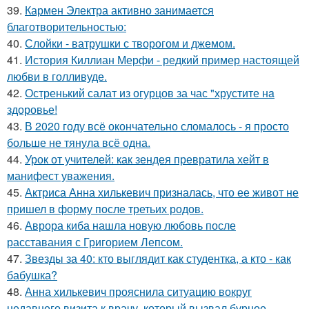
39.
Кармен Электра активно занимается
благотворительностью:
40.
Слойки - ватрушки с творогом и джемом.
41.
История Киллиан Мерфи - редкий пример настоящей
любви в голливуде.
42.
Остренький салат из огурцов за час "хрустите нa
здоровье!
43.
В 2020 году всё окончательно сломалось - я просто
больше не тянула всё одна.
44.
Урок от учителей: как зендея превратила хейт в
манифест уважения.
45.
Актриса Анна хилькевич призналась, что ее живот не
пришел в форму после третьих родов.
46.
Аврора киба нашла новую любовь после
расставания с Григорием Лепсом.
47.
Звезды за 40: кто выглядит как студентка, а кто - как
бабушка?
48.
Анна хилькевич прояснила ситуацию вокруг
недавнего визита к врачу, который вызвал бурное