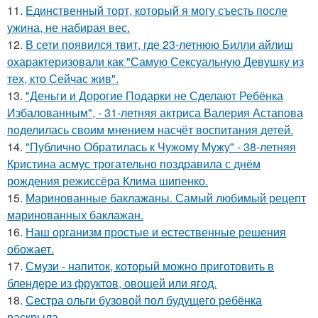
11.
Единственный торт, который я могу съесть после
ужина, не набирая вес.
12.
В сети появился твит, где 23-летнюю Билли айлиш
охарактеризовали как "Самую Сексуальную Девушку из
тех, кто Сейчас жив".
13.
"Деньги и Дорогие Подарки не Сделают Ребёнка
Избалованным", - 31-летняя актриса Валерия Астапова
поделилась своим мнением насчёт воспитания детей.
14.
"Публично Обратилась к Чужому Мужу" - 38-летняя
Кристина асмус трогательно поздравила с днём
рождения режиссёра Клима шипенко.
15.
Маринованные баклажаны. Самый любимый рецепт
маринованных баклажан.
16.
Наш организм простые и естественные решения
обожает.
17.
Смузи - напиток, который можно приготовить в
блендере из фруктов, овощей или ягод.
18.
Сестра ольги бузовой пол будущего ребёнка
раскрыла.