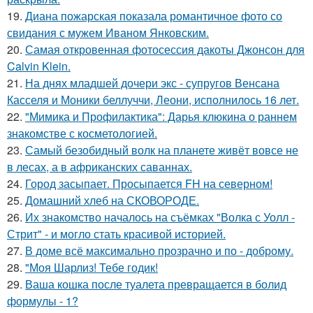
19.
Диана пожарская показала романтичное фото со
свидания с мужем Иваном Янковским.
20.
Самая откровенная фотосессия дакоты Джонсон для
Calvin Klein.
21.
На днях младшей дочери экс - супругов Венсана
Касселя и Моники беллуччи, Леони, исполнилось 16 лет.
22.
"Мимика и Профилактика": Дарья клюкина о раннем
знакомстве с косметологией.
23.
Самый безобидный волк на планете живёт вовсе не
в лесах, а в африканских саваннах.
24.
Город засыпает. Просыпается FH на северном!
25.
Домашний хлеб на СКОВОРОДЕ.
26.
Их знакомство началось на съёмках "Волка с Уолл -
Стрит" - и могло стать красивой историей.
27.
В доме всё максимально прозрачно и по - доброму.
28.
"Моя Шарлиз! Тебе годик!
29.
Ваша кошка после туалета превращается в болид
формулы - 1?