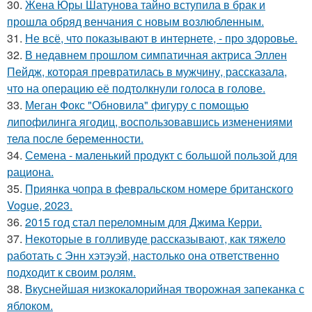
30.
Жена Юры Шатунова тайно вступила в брак и
прошла обряд венчания с новым возлюбленным.
31.
Не всё, что показывают в интернете, - про здоровье.
32.
В недавнем прошлом симпатичная актриса Эллен
Пейдж, которая превратилась в мужчину, рассказала,
что на операцию её подтолкнули голоса в голове.
33.
Меган Фокс "Обновила" фигуру с помощью
липофилинга ягодиц, воспользовавшись изменениями
тела после беременности.
34.
Семена - маленький продукт с большой пользой для
рациона.
35.
Приянка чопра в февральском номере британского
Vogue, 2023.
36.
2015 год стал переломным для Джима Керри.
37.
Некоторые в голливуде рассказывают, как тяжело
работать с Энн хэтэуэй, настолько она ответственно
подходит к своим ролям.
38.
Вкуснейшая низкокалорийная творожная запеканка с
яблоком.