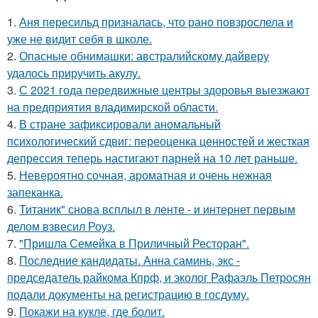
1.
Аня пересильд призналась, что рано повзрослела и
уже не видит себя в школе.
2.
Опасные обнимашки: австралийскому дайверу
удалось приручить акулу.
3.
С 2021 года передвижные центры здоровья выезжают
на предприятия владимирской области.
4.
В стране зафиксировали аномальный
психологический сдвиг: переоценка ценностей и жесткая
депрессия теперь настигают парней на 10 лет раньше.
5.
Невероятно сочная, ароматная и очень нежная
запеканка.
6.
Титаник" снова всплыл в ленте - и интернет первым
делом взвесил Роуз.
7.
"Пришла Семейка в Приличный Ресторан".
8.
Последние кандидаты. Анна саминь, экс -
председатель райкома Кпрф, и эколог Рафаэль Петросян
подали документы на регистрацию в госдуму.
9.
Покажи на кукле, где болит.