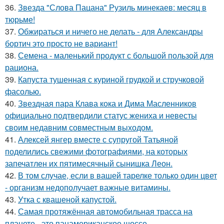
36.
Звезда "Слова Пацана" Рузиль минекаев: месяц в
тюрьме!
37.
Обжираться и ничего не делать - для Александры
бортич это просто не вариант!
38.
Семена - маленький продукт с большой пользой для
рациона.
39.
Капуста тушенная с куриной грудкой и стручковой
фасолью.
40.
Звездная пара Клава кока и Дима Масленников
официально подтвердили статус жениха и невесты
своим недавним совместным выходом.
41.
Алексей янгер вместе с супругой Татьяной
поделились свежими фотографиями, на которых
запечатлен их пятимесячный сынишка Леон.
42.
В том случае, если в вашей тарелке только один цвет
- организм недополучает важные витамины.
43.
Утка с квашеной капустой.
44.
Самая протяжённая автомобильная трасса на
планете - это панамериканское шоссе.