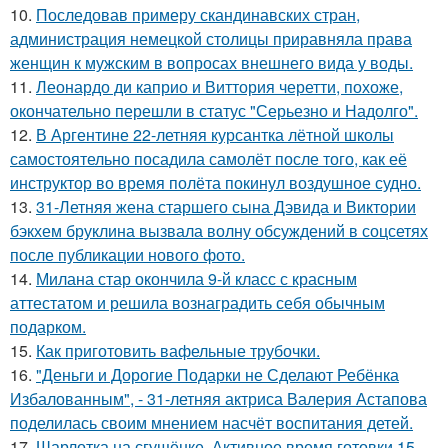
10.
Последовав примеру скандинавских стран,
администрация немецкой столицы приравняла права
женщин к мужским в вопросах внешнего вида у воды.
11.
Леонардо ди каприо и Виттория черетти, похоже,
окончательно перешли в статус "Серьезно и Надолго".
12.
В Аргентине 22-летняя курсантка лётной школы
самостоятельно посадила самолёт после того, как её
инструктор во время полёта покинул воздушное судно.
13.
31-Летняя жена старшего сына Дэвида и Виктории
бэкхем бруклина вызвала волну обсуждений в соцсетях
после публикации нового фото.
14.
Милана стар окончила 9-й класс с красным
аттестатом и решила вознаградить себя обычным
подарком.
15.
Как приготовить вафельные трубочки.
16.
"Деньги и Дорогие Подарки не Сделают Ребёнка
Избалованным", - 31-летняя актриса Валерия Астапова
поделилась своим мнением насчёт воспитания детей.
17.
Шарлотка на сгущёнке. Активное время готовки 15