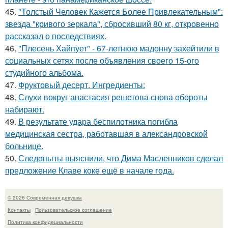
45.
"Толстый Человек Кажется Более Привлекательным":
звезда "кривого зеркала", сбросивший 80 кг, откровенно
рассказал о последствиях.
46.
"Плесень Хайпует" - 67-летнюю мадонну захейтили в
социальных сетях после объявления своего 15-ого
студийного альбома.
47.
Фруктовый десерт. Ингредиенты:
48.
Слухи вокруг анастасия решетова снова обороты
набирают.
49.
В результате удара беспилотника погибла
медицинская сестра, работавшая в александровской
больнице.
50.
Следопыты выяснили, что Дима Масленников сделал
предложение Клаве коке ещё в начале года.
© 2026 Современная девушка
Контакты
Пользовательское соглашение
Политика конфидециальности