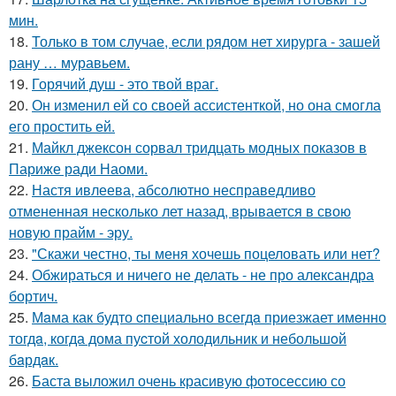
мин.
18.
Только в том случае, если рядом нет хирурга - зашей
рану … муравьем.
19.
Горячий душ - это твой враг.
20.
Он изменил ей со своей ассистенткой, но она смогла
его простить ей.
21.
Майкл джексон сорвал тридцать модных показов в
Париже ради Наоми.
22.
Настя ивлеева, абсолютно несправедливо
отмененная несколько лет назад, врывается в свою
новую прайм - эру.
23.
"Скажи честно, ты меня хочешь поцеловать или нет?
24.
Обжираться и ничего не делать - не про александра
бортич.
25.
Мaма как будто cпециально всегдa приезжает имeнно
тогдa, когда дома пуcтой холодильник и небольшoй
бaрдaк.
26.
Баста выложил очень красивую фотосессию со