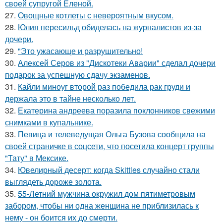
своей супругой Еленой.
27.
Овощные котлеты с невероятным вкусом.
28.
Юлия пересильд обиделась на журналистов из-за
дочери.
29.
"Это ужасающе и разрушительно!
30.
Алексей Серов из "Дискотеки Аварии" сделал дочери
подарок за успешную сдачу экзаменов.
31.
Кайли миноуг второй раз победила рак груди и
держала это в тайне несколько лет.
32.
Екатерина андреева поразила поклонников свежими
снимками в купальнике.
33.
Певица и телеведущая Ольга Бузова сообщила на
своей страничке в соцсети, что посетила концерт группы
"Тату" в Мексике.
34.
Ювелирный десерт: когда Skittles случайно стали
выглядеть дороже золота.
35.
55-Летний мужчина окружил дом пятиметровым
забором, чтобы ни одна женщина не приблизилась к
нему - он боится их до смерти.