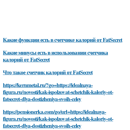
Какие функции есть в счетчике калорий от FatSecret
Какие минусы есть в использовании счетчика
калорий от FatSecret
Что такое счетчик калорий от FatSecret
https://kernmetal.ru/?go=https://idealnaya-
figura.ru/novosti/kak-ispolzovat-schetchik-kaloriy-ot-
fatsecret-dlya-dostizheniya-svoih-celey
https://pensionerka.com/go/url=https://idealnaya-
figura.ru/novosti/kak-ispolzovat-schetchik-kaloriy-ot-
fatsecret-dlya-dostizheniya-svoih-celey