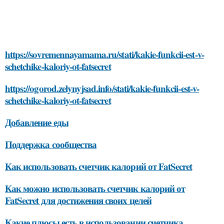
https://sovremennayamama.ru/stati/kakie-funkcii-est-v-
schetchike-kaloriy-ot-fatsecret
https://ogorod.zelynyjsad.info/stati/kakie-funkcii-est-v-
schetchike-kaloriy-ot-fatsecret
Добавление еды
Поддержка сообщества
Как использовать счетчик калорий от FatSecret
Как можно использовать счетчик калорий от
FatSecret для достижения своих целей
Какие плюсы есть в использовании счетчика