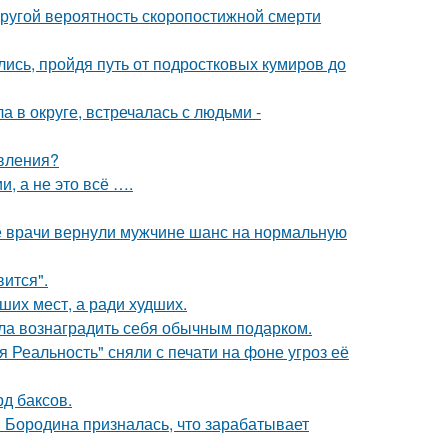
пругой вероятность скоропостижной смерти
ись, пройдя путь от подростковых кумиров до
 в округе, встречалась с людьми -
явления?
, а не это всё ….
е врачи вернули мужчине шанс на нормальную
вится".
ших мест, а ради худших.
ила вознаградить себя обычным подарком.
 Реальность" сняли с печати на фоне угроз её
д баксов.
я Бородина призналась, что зарабатывает