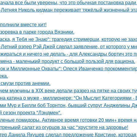
ачала все были уверены, что это обычная постановка ради
-Летняя Николь кидман переживает тяжёлый жизненный этап
полнили вместе хит!
зоревка в парке города Вязники.
аска, я Тебя не Знаю": трагедия стримерши, которую не зах
-Летний рэпер Рэй Джей сделал заявление, от которого у мн
жираться и ничего не делать - для Александры бортич это п
мена - маленький продукт с большой пользой для рациона.
ок и Миллионные Охваты": Олеся Иванченко прокомментиро
ека.
 смузи против анемии.
чем мужчины в XIX веке делали разрез на пятке на своих т
на катина о муже - миллионере: "Он Мыслит Категориями - 
ми Мур и Билли боб Торнтон, бывший супруг Анджелины Дж
й сезон проекта "Лэндмен".
леные помидоры. Активное время готовки 20 мин+ время н
тренький салат из огурцов за час "хрустите нa здоровье!
тер Данила Якушев сделал предложение Кристине, которая 