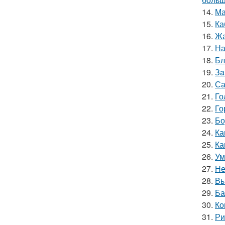
14.
Ма
15.
Ка
16.
Жа
17.
На
18.
Бл
19.
Зa
20.
Са
21.
Го
22.
Го
23.
Бо
24.
Ка
25.
Ка
26.
Ум
27.
Не
28.
Вы
29.
Ба
30.
Ко
31.
Ри