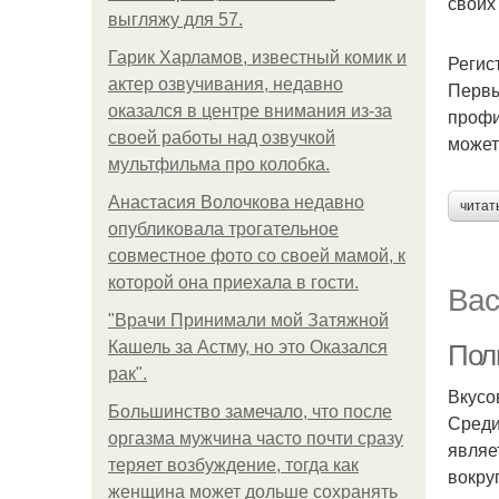
своих
выгляжу для 57.
Гарик Харламов, известный комик и
Регис
актер озвучивания, недавно
Первы
оказался в центре внимания из-за
профи
своей работы над озвучкой
может
мультфильма про колобка.
Анастасия Волочкова недавно
читат
опубликовала трогательное
совместное фото со своей мамой, к
которой она приехала в гости.
Вас
"Врачи Принимали мой Затяжной
Кашель за Астму, но это Оказался
Пол
рак".
Вкусо
Большинство замечало, что после
Среди
оргазма мужчина часто почти сразу
являе
теряет возбуждение, тогда как
вокру
женщина может дольше сохранять