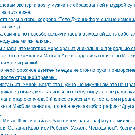
словам эксперта воз, у мужчин с образованной и мудрой су
 на 46% ниже.
стя годы актеры хоррора "Тело Дженнифер" сильно изменил
ых звезд.
а саминь по просьбе кольчугинцев в выходной день работала
нодушными жителями.
ы знали, что мертвое море хранит уникальные природные 
час бы в компании Матвея Александровича гулять по Италии
 вам не игрушки!
о неосторожное движение едва не стоило руки: приморски
 после страшной травмы.
Могу Быть Умной, Когда это Нужно, но Мужчинам это не Нра
риканец объездил стадионы по всему миру - но не ради луч
лана стар окончила 9-й класс с красным аттестатом и реш
вица MакSим заявила, что её новую автобиографию "Другая
.
к Меган Фокс и шайа лабаф переиграли графику на миллиар
оля Оставил Квартиру Ребенку, Уехал с Чемоданом": Ксени
е мужа.