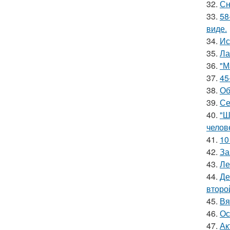
32.
Сн
33.
58
виде.
34.
Ис
35.
Ла
36.
"М
37.
45
38.
Об
39.
Се
40.
"Ш
челов
41.
10
42.
За
43.
Ле
44.
Де
второ
45.
Вя
46.
Ос
47.
Ак