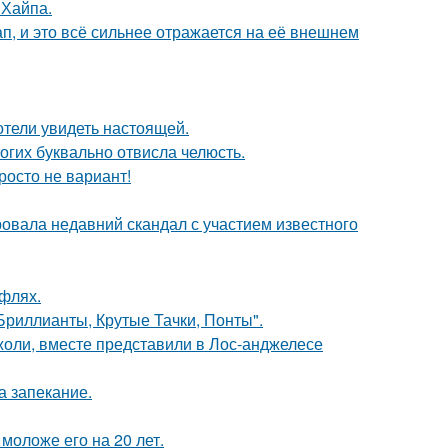
 Хайпа.
, и это всё сильнее отражается на её внешнем
отели увидеть настоящей.
огих буквально отвисла челюсть.
росто не вариант!
вала недавний скандал с участием известного
уфлях.
Бриллианты, Крутые Тачки, Понты".
оли, вместе представили в Лос-анджелесе
а запекание.
моложе его на 20 лет.