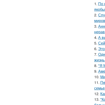
1.
По 
якобы
2.
Спу
миров
3.
Анн
нерав
4.
А в
5.
Сей
6.
Это
7.
Одн
жизнь
8.
"Я 
9.
Аме
10.
Ми
11.
Пe
семье
12.
Ка
13.
"К
больш