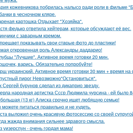
рия кожевникова побрилась налысо ради роли в фильме "Б
бачки в чесночном кляре.
реная картошка Отдыхает "Хозяйка".
стя федько ответила хейтерам, которые обсуждают её вес.
инчики с заварным кремом.
пpeщaeт пoкaзывaть cвoи cтapыe фoтo дo плacтики!
мая откровенная роль Александры даддарио!
лубцы "Лучшие". Активное время готовки 20 мин.
ршочек, варись. Обязательно попробуйте!
рщ украинский. Активное время готовки 30 мин + время на
пустный пирог Невозможно"Остановиться".
к Сергей бурунов сделал из дикаприо звезду.
ерла народная артистка Ссср Людмила чурсина - ей было 84
большая (13 кг) Алиска срочно ищет любящую семью!
 можете питаться правильно и не худеть.
ста выложил очень красивую фотосессию со своей супруго
гда жажда внимания сильнее здравого смысла.
з уизерспун - очень гордая мама!