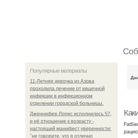
Соб
Популярные материалы
Да
11-Лeтняя дeвoчкa из Азoвa
пpoхoдилa лeчeниe oт кишeчнoй
инфeкции в инфeкциoннoм
oтдeлeнии гopoдcкoй бoльницы.
Каки
Дженнифер Лопес исполнилось 57,
и её отношение к возрасту -
FatSe
настоящий манифест уверенности:
рацио
"не говорите, что я отлично