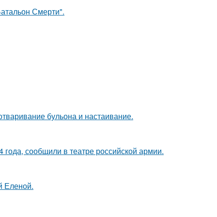
атальон Смерти".
 отваривание бульона и настаивание.
 года, сообщили в театре российской армии.
й Еленой.