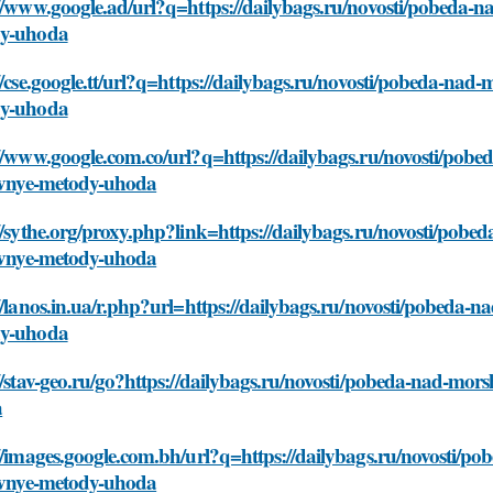
//www.google.ad/url?q=https://dailybags.ru/novosti/pobeda-n
y-uhoda
//cse.google.tt/url?q=https://dailybags.ru/novosti/pobeda-nad
y-uhoda
://www.google.com.co/url?q=https://dailybags.ru/novosti/pob
tivnye-metody-uhoda
//sythe.org/proxy.php?link=https://dailybags.ru/novosti/pob
tivnye-metody-uhoda
//lanos.in.ua/r.php?url=https://dailybags.ru/novosti/pobeda-
y-uhoda
//stav-geo.ru/go?https://dailybags.ru/novosti/pobeda-nad-mor
a
//images.google.com.bh/url?q=https://dailybags.ru/novosti/
tivnye-metody-uhoda