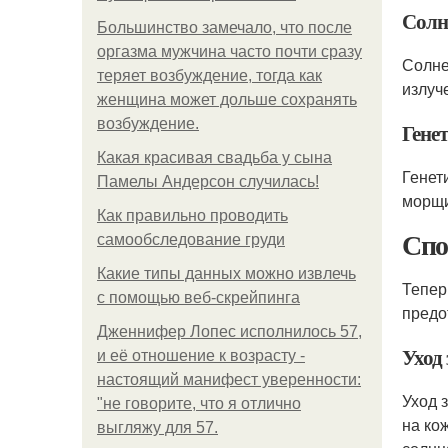
Солн
Большинство замечало, что после
оргазма мужчина часто почти сразу
Солне
теряет возбуждение, тогда как
излуч
женщина может дольше сохранять
возбуждение.
Гене
Какая красивая свадьба у сына
Генет
Памелы Андерсон случилась!
морщ
Как правильно проводить
Спо
самообследование груди
Какие типы данных можно извлечь
Тепер
с помощью веб-скрейпинга
предо
Дженнифер Лопес исполнилось 57,
Уход 
и её отношение к возрасту -
настоящий манифест уверенности:
Уход 
"не говорите, что я отлично
на ко
выгляжу для 57.