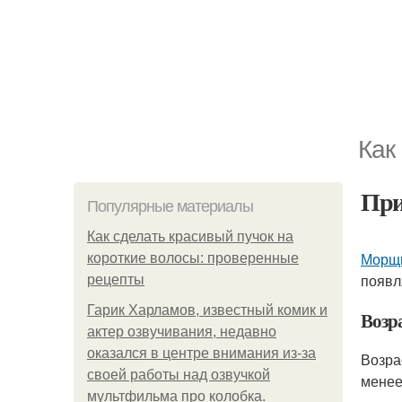
Как
При
Популярные материалы
Как сделать красивый пучок на
Морщ
короткие волосы: проверенные
появл
рецепты
Гарик Харламов, известный комик и
Возр
актер озвучивания, недавно
оказался в центре внимания из-за
Возра
своей работы над озвучкой
менее
мультфильма про колобка.