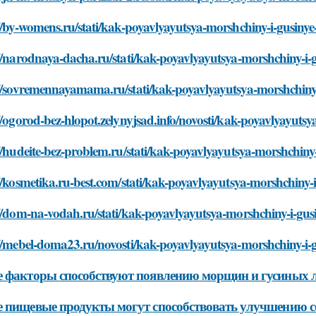
//by-womens.ru/stati/kak-poyavlyayutsya-morshchiny-i-gusinye
//narodnaya-dacha.ru/stati/kak-poyavlyayutsya-morshchiny-i-
://sovremennayamama.ru/stati/kak-poyavlyayutsya-morshchiny-
//ogorod-bez-hlopot.zelynyjsad.info/novosti/kak-poyavlyayuts
//hudeite-bez-problem.ru/stati/kak-poyavlyayutsya-morshchiny
//kosmetika.ru-best.com/stati/kak-poyavlyayutsya-morshchiny-
//dom-na-vodah.ru/stati/kak-poyavlyayutsya-morshchiny-i-gus
//mebel-doma23.ru/novosti/kak-poyavlyayutsya-morshchiny-i-
 факторы способствуют появлению морщин и гусиных 
 пищевые продукты могут способствовать улучшению с