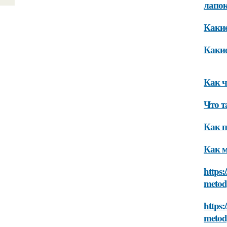
лапо
Какие
Какие
Как ч
Что т
Как п
Как м
https:
metod
https:
metod