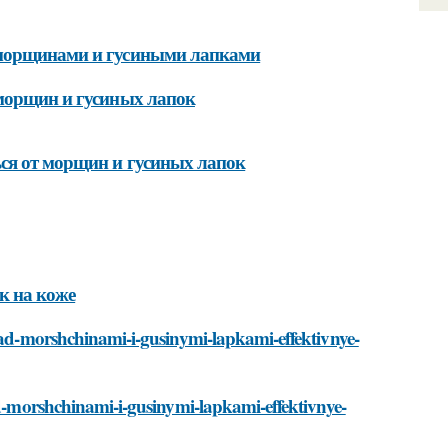
 морщинами и гусиными лапками
 морщин и гусиных лапок
ься от морщин и гусиных лапок
к на коже
-nad-morshchinami-i-gusinymi-lapkami-effektivnye-
ad-morshchinami-i-gusinymi-lapkami-effektivnye-