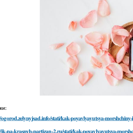
ки:
//ogorod.zelynyjsad.info/stati/kak-poyavlyayutsya-morshchiny-
//jk-na-krasnyh-partizan-2.ru/stati/kak-poyavlyayutsya-morshc