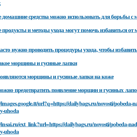
к
 домашние средства можно использовать для борьбы с
 продукты и методы ухода могут помочь избавиться от
асто нужно проводить процедуры ухода, чтобы избавит
акое морщины и гусиные лапки
оявляются морщины и гусиные лапки на коже
ожно предотвратить появление морщин и гусиных лапо
//images.google.tt/url?q=https://dailybags.ru/novosti/pobeda
y-uhoda
//insai.ru/ext_link?url=https://dailybags.ru/novosti/pobeda-n
y-uhoda