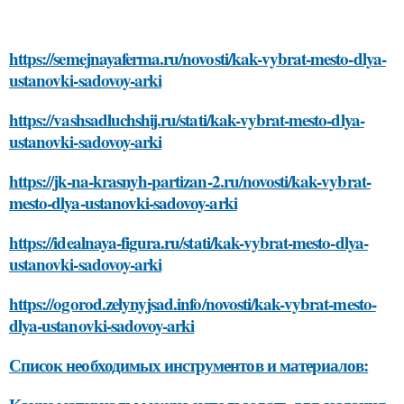
https://semejnayaferma.ru/novosti/kak-vybrat-mesto-dlya-
ustanovki-sadovoy-arki
https://vashsadluchshij.ru/stati/kak-vybrat-mesto-dlya-
ustanovki-sadovoy-arki
https://jk-na-krasnyh-partizan-2.ru/novosti/kak-vybrat-
mesto-dlya-ustanovki-sadovoy-arki
https://idealnaya-figura.ru/stati/kak-vybrat-mesto-dlya-
ustanovki-sadovoy-arki
https://ogorod.zelynyjsad.info/novosti/kak-vybrat-mesto-
dlya-ustanovki-sadovoy-arki
Список необходимых инструментов и материалов: