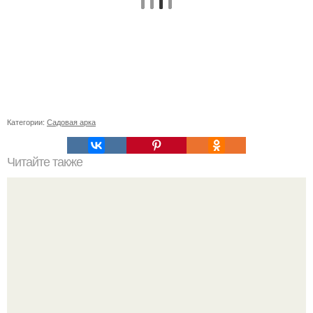
Категории:
Садовая арка
Читайте также
Как исправить огрехи маникюра на ногтях, покрытых
акрилом