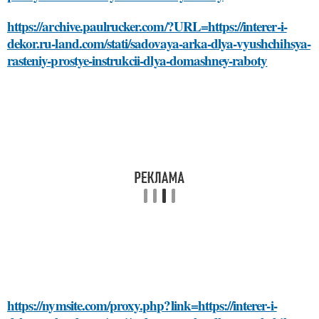
https://archive.paulrucker.com/?URL=https://interer-i-
dekor.ru-land.com/stati/sadovaya-arka-dlya-vyushchihsya-
rasteniy-prostye-instrukcii-dlya-domashney-raboty
https://nymsite.com/proxy.php?link=https://interer-i-