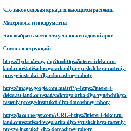
Что такое садовая арка для вьющихся растений
Материалы и инструменты
Как выбрать место для установки садовой арки
Список инструкций:
https://flyd.ru/away.php?to=https://interer-i-dekor.ru-
land.com/stati/sadovaya-arka-dlya-vyushchihsya-rasteniy-
prostye-instrukcii-dlya-domashney-raboty
https://images.google.com.au/url?q=https://interer-i-
dekor.ru-land.com/stati/sadovaya-arka-dlya-vyushchihsya-
rasteniy-prostye-instrukcii-dlya-domashney-raboty
https://jacobberger.com/?URL=https://interer-i-dekor.ru-
land.com/stati/sadovaya-arka-dlya-vyushchihsya-rasteniy-
prostye-instrukcii-dlya-domashney-raboty