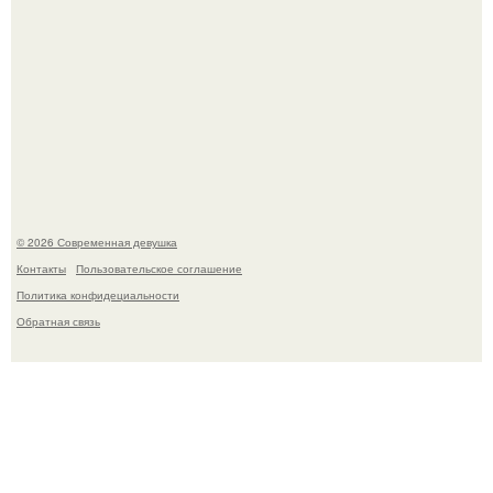
Платье, которое до сих пор вызывает споры спустя годы.
© 2026 Современная девушка
Контакты
Пользовательское соглашение
Политика конфидециальности
Обратная связь