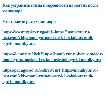
Как устранить пятна и неровности на ногтях после
маникюра
Что такое огрехи маникюра
https://www.triplets.ru/go/url=https://manikyur.ru-
best.com/vidy-manikyura/master-klass-kak-ustranit-
ogrehi-manikyura
https://denwer.ru/click?https://manikyur.ru-best.com/vidy-
manikyura/master-klass-kak-ustranit-ogrehi-manikyura
https://primgorod.ru/redirect?url=https://manikyur.ru-
best.com/vidy-manikyura/master-klass-kak-ustranit-
ogrehi-manikyura