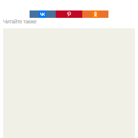
Читайте также
Как исправить огрехи маникюра на ногтях, покрытых
акрилом