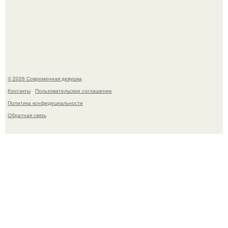
У юли Гаврилиной снова случился конфликт с комиком
Ильей Соболевым.
© 2026 Современная девушка
Контакты
Пользовательское соглашение
Политика конфидециальности
Обратная связь