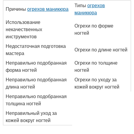
Типы
огрехов
Причины
огрехов маникюра
маникюра
Использование
Огрехи по форме
некачественных
ногтей
инструментов
Недостаточная подготовка
Огрехи по длине ногтей
мастера
Неправильно подобранная
Огрехи по толщине
форма ногтей
ногтей
Неправильно подобранная
Огрехи по уходу за
длина ногтей
кожей вокруг ногтей
Неправильно подобранная
толщина ногтей
Неправильный уход за
кожей вокруг ногтей