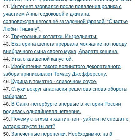
41.
Интернет взорвался после появления ролика с
участием Анны седоковой и джигана,
сопровождавшегося её загадочной фразой: "Счастье
Любит Тишину".
42.
Треугольные котлетки. Ингредиенты:
43.
Екатерина шепета прервала молчание по поводу
внебрачного сына своего мужа, Арарата кещяна.
44.
Утка с квашеной капустой.
45.
Изобретение такого волнистого декоративного
забора приписывают Томасу Джефферсону.
46.
Курица в томатно - сливочном соусе.
47.
Слухи вокруг анастасия решетова снова обороты
набирают.
48.
В Санкт-петербурге впервые в истории России
родилась однояйцевая четверня.
49.
Почему стэтхэм и хантингтон - уайтли не спешат к
алтарю спустя 16 лет?
50.
Запеченные перепелки. Необходимио: на 8