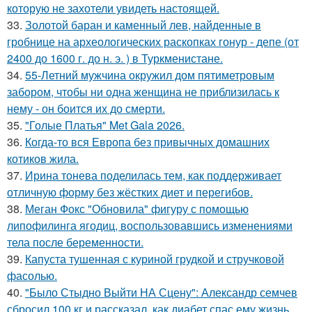
которую не захотели увидеть настоящей.
33.
Золотой баран и каменный лев, найденные в
гробнице на археологических раскопках гонур - депе (от
2400 до 1600 г. до н. э. ) в Туркменистане.
34.
55-Летний мужчина окружил дом пятиметровым
забором, чтобы ни одна женщина не приблизилась к
нему - он боится их до смерти.
35.
"Голые Платья" Met Gala 2026.
36.
Когда-то вся Европа без привычных домашних
котиков жила.
37.
Ирина тонева поделилась тем, как поддерживает
отличную форму без жёстких диет и перегибов.
38.
Меган Фокс "Обновила" фигуру с помощью
липофилинга ягодиц, воспользовавшись изменениями
тела после беременности.
39.
Капуста тушенная с куриной грудкой и стручковой
фасолью.
40.
"Было Стыдно Выйти НА Сцену": Александр семчев
сбросил 100 кг и рассказал, как диабет спас ему жизнь.