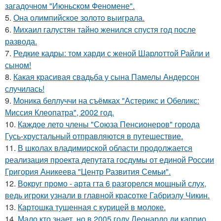
загадочном "Июньском Феномене".
5.
Она олимпийское золото выиграла.
6.
Михаил галустян тайно женился спустя год после
развода.
7.
Редкие кадры: том харди с женой Шарлоттой Райли и
сыном!
8.
Какая красивая свадьба у сына Памелы Андерсон
случилась!
9.
Моника беллуччи на съёмках "Астерикс и Обеликс:
Миссия Клеопатра", 2002 год.
10.
Каждое лето члены "Союза Пенсионеров" города
Гусь-хрустальный отправляются в путешествие.
11.
В школах владимирской области продолжается
реализация проекта депутата госдумы от единой России
Григория Аникеева "Центр Развития Семьи".
12.
Вокруг промо - арта гта 6 разгорелся мощный слух,
ведь игроки узнали в главной красотке Габриэлу Чикин.
13.
Картошка тушенная с курицей в молоке.
14.
Мало кто знает, но в 2005 году Леонардо ди каприо