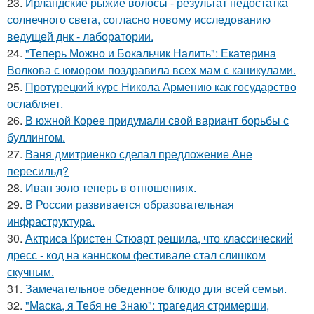
23.
Ирландские рыжие волосы - результат недостатка
солнечного света, согласно новому исследованию
ведущей днк - лаборатории.
24.
"Теперь Можно и Бокальчик Налить": Екатерина
Волкова с юмором поздравила всех мам с каникулами.
25.
Протурецкий курс Никола Армению как государство
ослабляет.
26.
В южной Корее придумали свой вариант борьбы с
буллингом.
27.
Ваня дмитриенко сделал предложение Ане
пересильд?
28.
Иван золо теперь в отношениях.
29.
В России развивается образовательная
инфраструктура.
30.
Актриса Кристен Стюарт решила, что классический
дресс - код на каннском фестивале стал слишком
скучным.
31.
Замечательное обеденное блюдо для всей семьи.
32.
"Маска, я Тебя не Знаю": трагедия стримерши,