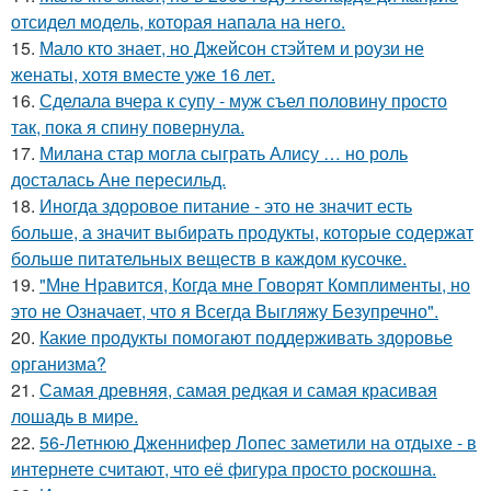
отсидел модель, которая напала на него.
15.
Мало кто знает, но Джейсон стэйтем и роузи не
женаты, хотя вместе уже 16 лет.
16.
Сделала вчера к супу - муж съел половину просто
так, пока я спину повернула.
17.
Милана стар могла сыграть Алису … но роль
досталась Ане пересильд.
18.
Иногда здоровое питание - это не значит есть
больше, а значит выбирать продукты, которые содержат
больше питательных веществ в каждом кусочке.
19.
"Мне Нравится, Когда мне Говорят Комплименты, но
это не Означает, что я Всегда Выгляжу Безупречно".
20.
Какие продукты помогают поддерживать здоровье
организма?
21.
Самая древняя, самая редкая и самая красивая
лошадь в мире.
22.
56-Летнюю Дженнифер Лопес заметили на отдыхе - в
интернете считают, что её фигура просто роскошна.